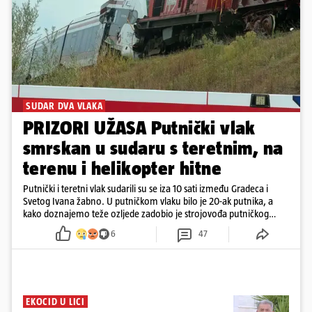
SUDAR DVA VLAKA
PRIZORI UŽASA Putnički vlak
smrskan u sudaru s teretnim, na
terenu i helikopter hitne
Putnički i teretni vlak sudarili su se iza 10 sati između Gradeca i
Svetog Ivana žabno. U putničkom vlaku bilo je 20-ak putnika, a
kako doznajemo teže ozljede zadobio je strojovođa putničkog
vlaka. Zatvoren je promet, a fotoreporteri Prigorskog objavili su
6
47
prve snimke s mjesta sudara
EKOCID U LICI