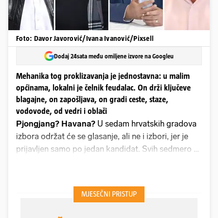
Foto: Davor Javorović/Ivana Ivanović/Pixsell
Dodaj 24sata među omiljene izvore na Googleu
Mehanika tog proklizavanja je jednostavna: u malim
općinama, lokalni je čelnik feudalac. On drži ključeve
blagajne, on zapošljava, on gradi ceste, staze,
vodovode, od vedri i oblači
Pjongjang? Havana?
U sedam hrvatskih gradova
izbora održat će se glasanje, ali ne i izbori, jer je
prijavljen samo po jedan kandidat. Svih sedmero su
iz HDZ-a i svi su sadašnji gradonačelnici. Uz sedam
gradova isti ćemo film gledati u 112 od ukupno 428
općina.Od 112 solo kandidata 71 je hadezeovac
Najviše općina sa samo jednim kandidatom za
načelnika, javio je N1, je u Osječko-baranjskoj