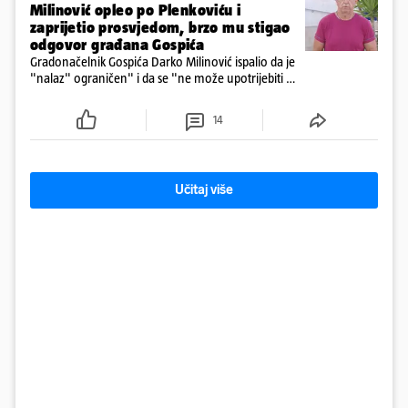
Milinović opleo po Plenkoviću i
zaprijetio prosvjedom, brzo mu stigao
odgovor građana Gospića
Gradonačelnik Gospića Darko Milinović ispalio da je
"nalaz" ograničen" i da se "ne može upotrijebiti za
sudske sporove". Građani Gospića ga podsjetili da
ga je naručio Uskok i da je dio spisa
14
Učitaj više