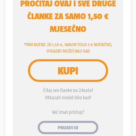
županiji - sedamnaest. Od toga su 15 iz HDZ-a, a
dva iz SDSS-a. Što to sve znači?