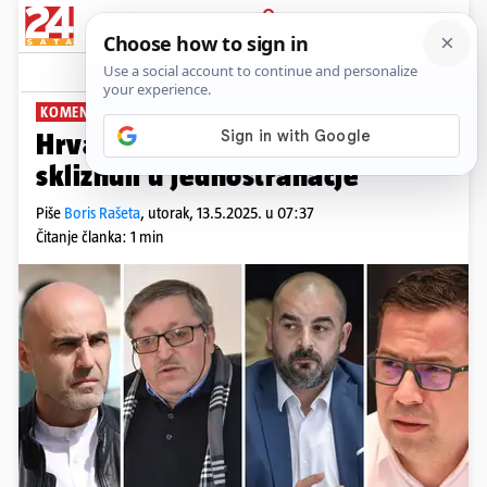
PRIJAVA
News
Komentari
1
KOMENTIRA BORIS RAŠETA
PLUS+
Hrvatski gradovi i općine su
skliznuli u jednostranačje
Piše
Boris Rašeta
,
utorak, 13.5.2025. u 07:37
Čitanje članka: 1 min