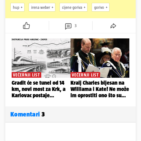
hup
irena weber
cijene goriva
gorivo
3
Komentari
3