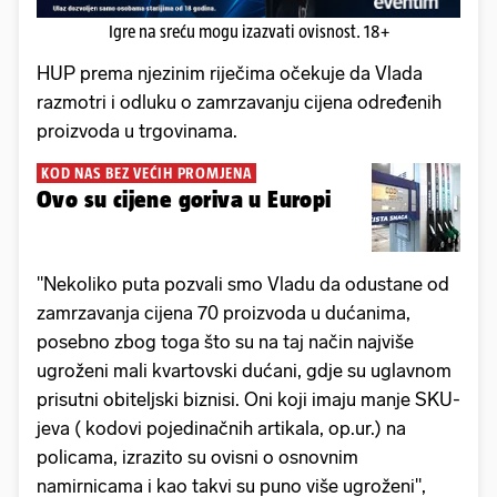
Igre na sreću mogu izazvati ovisnost. 18+
HUP prema njezinim riječima očekuje da Vlada
razmotri i odluku o zamrzavanju cijena određenih
proizvoda u trgovinama.
KOD NAS BEZ VEĆIH PROMJENA
Ovo su cijene goriva u Europi
"Nekoliko puta pozvali smo Vladu da odustane od
zamrzavanja cijena 70 proizvoda u dućanima,
posebno zbog toga što su na taj način najviše
ugroženi mali kvartovski dućani, gdje su uglavnom
prisutni obiteljski biznisi. Oni koji imaju manje SKU-
jeva ( kodovi pojedinačnih artikala, op.ur.) na
policama, izrazito su ovisni o osnovnim
namirnicama i kao takvi su puno više ugroženi",