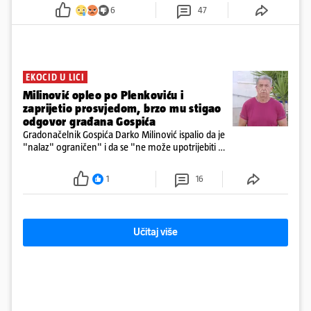
vlaka. Zatvoren je promet, a fotoreporteri Prigorskog objavili su
6
47
prve snimke s mjesta sudara
EKOCID U LICI
Milinović opleo po Plenkoviću i
zaprijetio prosvjedom, brzo mu stigao
odgovor građana Gospića
Gradonačelnik Gospića Darko Milinović ispalio da je
"nalaz" ograničen" i da se "ne može upotrijebiti za
sudske sporove". Građani Gospića ga podsjetili da
ga je naručio Uskok i da je dio spisa
1
16
Učitaj više