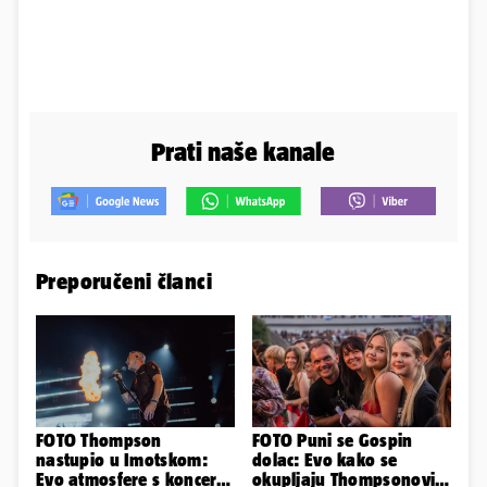
Prati naše kanale
Preporučeni članci
FOTO Thompson
FOTO Puni se Gospin
nastupio u Imotskom:
dolac: Evo kako se
Evo atmosfere s koncerta
okupljaju Thompsonovi