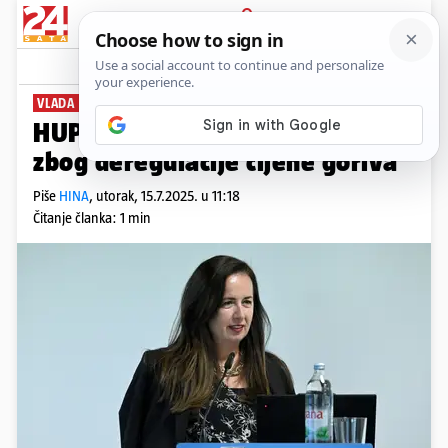
PRIJAVA
News
Komentari
3
VLADA UKINULA OGRANIČENJA
HUP ne očekuje poskupljenja
zbog deregulacije cijene goriva
Piše
HINA
,
utorak, 15.7.2025. u 11:18
Čitanje članka: 1 min