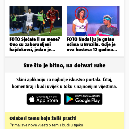
na Gospinom docu
obožavatelji u Imotskom
FOTO Sjećate li se mene?
FOTO Nadal ju je gutao
Ovo su zaboravljeni
očima u Brazilu. Gdje je
hajdukovci, jedan je
ova hostesa 12 godina
napuhao 3,3 promila...
poslije i kako izgleda?
Sve što je bitno, na dohvat ruke
Skini aplikaciju za najbolje iskustvo portala. Čitaj,
komentiraj i budi uvijek u toku s najnovijim vijestima.
Odaberi temu koju želiš pratiti
Primaj sve nove vijesti o temi i budi u tijeku