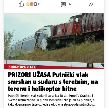
18
163
SUDAR DVA VLAKA
PRIZORI UŽASA Putnički vlak
smrskan u sudaru s teretnim, na
terenu i helikopter hitne
Putnički i teretni vlak sudarili su se iza 10 sati između Gradeca i
Svetog Ivana žabno. U putničkom vlaku bilo je 20-ak putnika, a
kako doznajemo teže ozljede zadobio je strojovođa putničkog