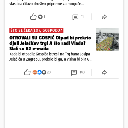
vlasti da čitavo društvo pripreme za moguće
posljedice vojnih ili kibernetičkih napada
1
11
ŠTO SE ČEKA(LO), GOSPODO?
OTROVALI SU GOSPIĆ Otpad bi prekrio
cijeli Jelačićev trg! A što radi Vlada?
Slali su 62 e-maila
Kada bi otpad iz Gospića istresli na Trg bana Josipa
Jelačića u Zagrebu, prekrio bi ga, a visina bi bila 6
metara. Smeće stane u 284.600 kubnih kocaka.
Kada bi slagali jednu na drugu, visina bi bila kao
20
143
2600 katedrala