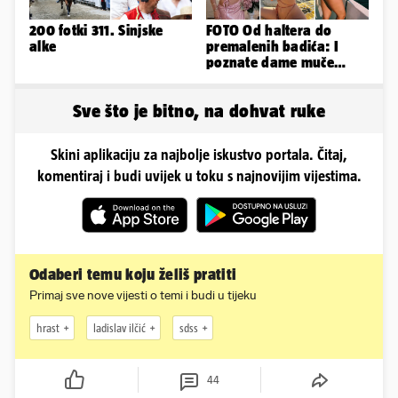
200 fotki 311. Sinjske
FOTO Od haltera do
alke
premalenih badića: I
poznate dame muče
vrućine, evo kako su
pozirale
Sve što je bitno, na dohvat ruke
Skini aplikaciju za najbolje iskustvo portala. Čitaj,
komentiraj i budi uvijek u toku s najnovijim vijestima.
Odaberi temu koju želiš pratiti
Primaj sve nove vijesti o temi i budi u tijeku
hrast
ladislav ilčić
sdss
44