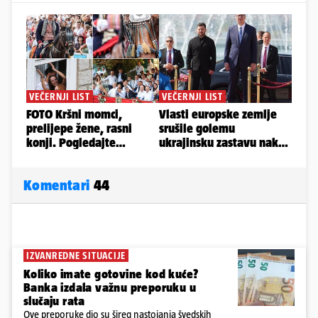
Komentari
44
IZVANREDNE SITUACIJE
Koliko imate gotovine kod kuće?
Banka izdala važnu preporuku u
slučaju rata
Ove preporuke dio su šireg nastojanja švedskih