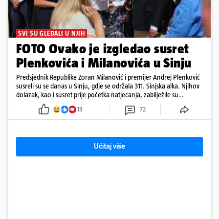
SVI SU GLEDALI U NJIH
FOTO Ovako je izgledao susret
Plenkovića i Milanovića u Sinju
Predsjednik Republike Zoran Milanović i premijer Andrej Plenković
susreli su se danas u Sinju, gdje se održala 311. Sinjska alka. Njihov
dolazak, kao i susret prije početka natjecanja, zabilježile su
kamere. Uz Milanovića i Plenkovića, na Alku su stigli i predsjednik
13
72
Hrvatskog sabora Gordan Jandroković, sinjski gradonačelnik Miro
Bulj, zagrebački gradonačelnik Tomislav Tomašević te dubrovački
gradonačelnik Mato Franković.
Učitaj više