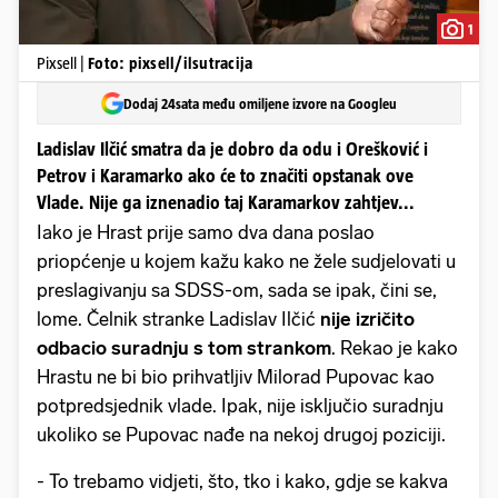
1
Pixsell |
Foto: pixsell/ilsutracija
Dodaj 24sata među omiljene izvore na Googleu
Ladislav Ilčić smatra da je dobro da odu i Orešković i
Petrov i Karamarko ako će to značiti opstanak ove
Vlade. Nije ga iznenadio taj Karamarkov zahtjev...
Iako je Hrast prije samo dva dana poslao
priopćenje u kojem kažu kako ne žele sudjelovati u
preslagivanju sa SDSS-om, sada se ipak, čini se,
lome. Čelnik stranke Ladislav Ilčić
nije izričito
odbacio suradnju s tom strankom
. Rekao je kako
Hrastu ne bi bio prihvatljiv Milorad Pupovac kao
potpredsjednik vlade. Ipak, nije isključio suradnju
ukoliko se Pupovac nađe na nekoj drugoj poziciji.
- To trebamo vidjeti, što, tko i kako, gdje se kakva