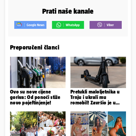
Prati naše kanale
Preporučeni članci
Ovo su nove cijene
Pretukli maloljetnika u
goriva: Od ponoći stiže
Trnju i ukrali mu
novo pojeftinjenje!
romobil! Završio je u
bolnici, teško je ozlijeđen