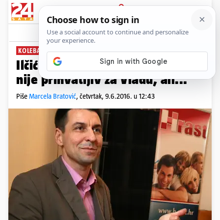
PRIJAVA
News
Komentari
44
KOLEBANJA
Ilčić o SDSS-u: Nama Pupovac
nije prihvatljiv za Vladu, ali...
Piše
Marcela Bratović
,
četvrtak, 9.6.2016. u 12:43