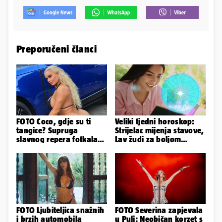
Preporučeni članci
FOTO Coco, gdje su ti
Veliki tjedni horoskop:
tangice? Supruga
Strijelac mijenja stavove,
slavnog repera fotkala
Lav žudi za boljom
se ispred auta i pokazala
plaćom, Bik je rastresen
sve
FOTO Ljubiteljica snažnih
FOTO Severina zapjevala
i brzih automobila
u Puli: Neobičan korzet s