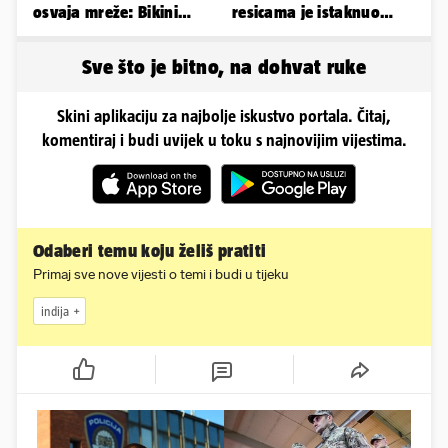
osvaja mreže: Bikini
resicama je istaknuo
spaja s konjskim
njezine vitke noge...
snagama
Sve što je bitno, na dohvat ruke
Skini aplikaciju za najbolje iskustvo portala. Čitaj,
komentiraj i budi uvijek u toku s najnovijim vijestima.
Odaberi temu koju želiš pratiti
Primaj sve nove vijesti o temi i budi u tijeku
indija