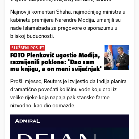
Najnoviji komentari Shaha, najmoćnijeg ministra u
kabinetu premijera Narendre Modija, umanjili su
nade Islamabada za pregovore o sporazumu u
bliskoj budućnosti.
SLUŽBENI POSJET
FOTO Plenković ugostio Modija,
razmijenili poklone: 'Dao sam
mu knjigu, a on meni svijećnjak'
Prošli mjesec, Reuters je izvijestio da Indija planira
dramatično povećati količinu vode koju crpi iz
velike rijeke koja napaja pakistanske farme
nizvodno, kao dio odmazde.