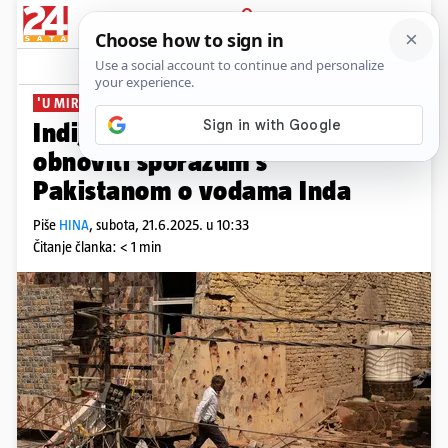
PRIJAVA
News
Komentari
0
'U MIROVANAJE'
Indija kaže da nikada neće
obnoviti sporazum s
Pakistanom o vodama Inda
Piše
HINA
,
subota, 21.6.2025. u 10:33
Čitanje članka: < 1 min