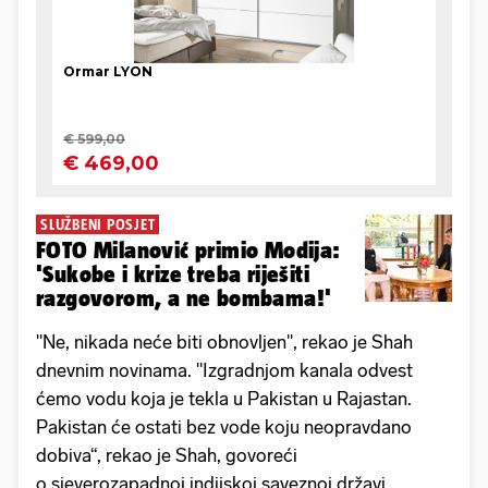
SLUŽBENI POSJET
FOTO Milanović primio Modija:
'Sukobe i krize treba riješiti
razgovorom, a ne bombama!'
"Ne, nikada neće biti obnovljen", rekao je Shah
dnevnim novinama. "Izgradnjom kanala odvest
ćemo vodu koja je tekla u Pakistan u Rajastan.
Pakistan će ostati bez vode koju neopravdano
dobiva“, rekao je Shah, govoreći
o sjeverozapadnoj indijskoj saveznoj državi.