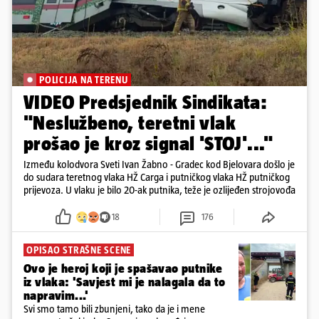
POLICIJA NA TERENU
VIDEO Predsjednik Sindikata:
"Neslužbeno, teretni vlak
prošao je kroz signal 'STOJ'..."
Između kolodvora Sveti Ivan Žabno - Gradec kod Bjelovara došlo je
do sudara teretnog vlaka HŽ Carga i putničkog vlaka HŽ putničkog
prijevoza. U vlaku je bilo 20-ak putnika, teže je ozlijeđen strojovođa
18
176
OPISAO STRAŠNE SCENE
Ovo je heroj koji je spašavao putnike
iz vlaka: 'Savjest mi je nalagala da to
napravim...'
Svi smo tamo bili zbunjeni, tako da je i mene