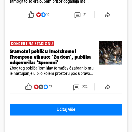
samoga to šokiralo. Sam prizor događaja me
šokirao kada sam vidio, rekao je Božidar Zrinski
19
21
KONCERT NA STADIONU
Sramotni poklič u Imotskome!
Thompson viknuo: 'Za dom', publika
odgovorila: 'Spremni'
Zbog tog pokliča Tomislav Tomašević zabranio mu
je nastupanje u bilo kojem prostoru pod upravom
Grada Zagreba..
57
274
Učitaj više