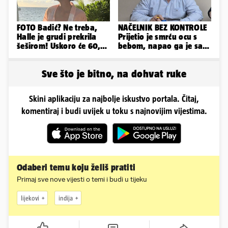
FOTO Badić? Ne treba,
NAČELNIK BEZ KONTROLE
Halle je grudi prekrila
Prijetio je smrću ocu s
šeširom! Uskoro će 60,
bebom, napao ga je sa
ljetuje u golim izdanjima
svoja dva sina!
Sve što je bitno, na dohvat ruke
Skini aplikaciju za najbolje iskustvo portala. Čitaj,
komentiraj i budi uvijek u toku s najnovijim vijestima.
Odaberi temu koju želiš pratiti
Primaj sve nove vijesti o temi i budi u tijeku
lijekovi
indija