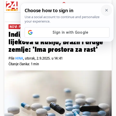
PRIJAVA
News
Komentari
0
NOVI PLAN
Indija planira izvoziti još više
lijekova u Rusiju, Brazil i druge
zemlje: 'Ima prostora za rast'
Piše
HINA
,
utorak, 2.9.2025. u 14:41
Čitanje članka: 1 min