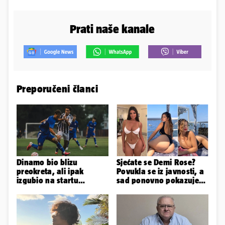
Prati naše kanale
Preporučeni članci
Dinamo bio blizu
Sjećate se Demi Rose?
preokreta, ali ipak
Povukla se iz javnosti, a
izgubio na startu
sad ponovno pokazuje
Ramljaka
obline. Ovako izgleda