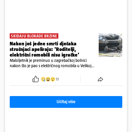
SKIDAJU BLOKADE BRZINE
Nakon još jedne smrti dječaka
stručnjaci apeliraju: 'Roditelji,
električni romobili nisu igračke'
Maloljetnik je preminuo u zagrebačkoj bolnici
nakon što je pao s električnog romobila u Velikoj
Gorici. Liječnici: ‘Ozljede su sve jezivije’
13
Učitaj više