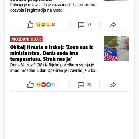
Policija je objavila da je vozačici istekla prometna
dozvola i registracija na Mazdi
23
91
MOŽDANI UDAR
Obitelj Hrvata u Irskoj: 'Zovu nas iz
ministarstva. Denis sada ima
temperaturu. Strah nas je'
Denis Vejzović (38) iz Rijeke početkom srpnja je
imao moždani udar. Operiran je i završio je u komi.
Obitelj ga želi prebaciti u Hrvatsku, kažu kako
tamošnji liječnici ne vjeruju u oporavak: 'Imamo
21
28
72 sata'