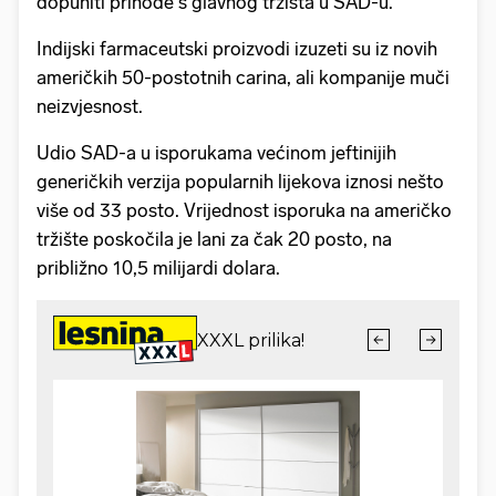
dopuniti prihode s glavnog tržišta u SAD-u.
Indijski farmaceutski proizvodi izuzeti su iz novih
američkih 50-postotnih carina, ali kompanije muči
neizvjesnost.
Udio SAD-a u isporukama većinom jeftinijih
generičkih verzija popularnih lijekova iznosi nešto
više od 33 posto. Vrijednost isporuka na američko
tržište poskočila je lani za čak 20 posto, na
približno 10,5 milijardi dolara.