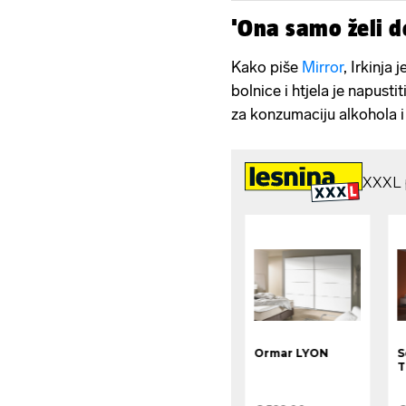
'Ona samo želi 
Kako piše
Mirror
, Irkinja
bolnice i htjela je napustiti
za konzumaciju alkohola 