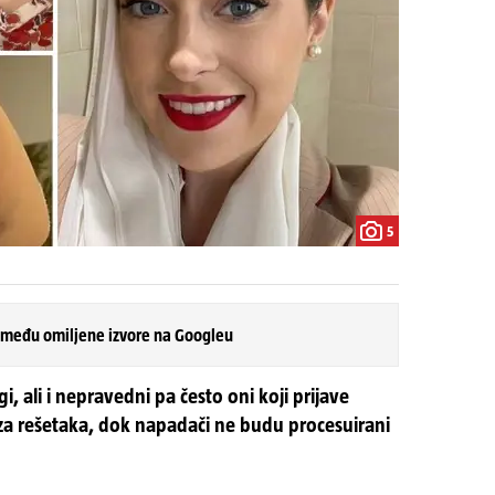
5
 među omiljene izvore na Googleu
i, ali i nepravedni pa često oni koji prijave
 iza rešetaka, dok napadači ne budu procesuirani