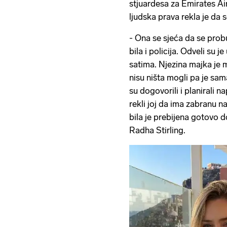
stjuardesa za Emirates Air
ljudska prava rekla je da s
- Ona se sjeća da se probu
bila i policija. Odveli su j
satima. Njezina majka je mo
nisu ništa mogli pa je sama
su dogovorili i planirali nap
rekli joj da ima zabranu na
bila je prebijena gotovo d
Radha Stirling.