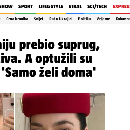
SHOW
SPORT
LIFE&STYLE
VIRAL
SCI/TECH
EXPRES
e
Crna kronika
Svijet
Rat u Ukrajini
Politika
Vrijeme
Kolumn
aiju prebio suprug,
iva. A optužili su
! 'Samo želi doma'