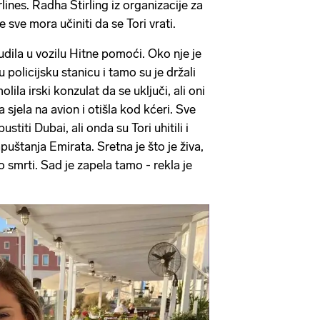
lines. Radha Stirling iz organizacije za
e sve mora učiniti da se Tori vrati.
dila u vozilu Hitne pomoći. Oko nje je
e u policijsku stanicu i tamo su je držali
lila irski konzulat da se uključi, ali oni
 sjela na avion i otišla kod kćeri. Sve
ustiti Dubai, ali onda su Tori uhitili i
puštanja Emirata. Sretna je što je živa,
o smrti. Sad je zapela tamo - rekla je