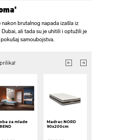
doma'
 je nakon brutalnog napada izašla iz
 Dubai, ali tada su je uhitili i optužili je
i pokušaj samoubojstva.