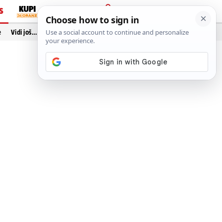
S
PRIJAVA
e
Vidi još…