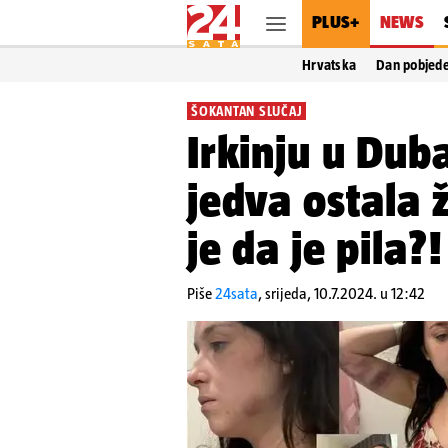
PLUS+
NEWS
Hrvatska
Dan pobjed
ŠOKANTAN SLUČAJ
Irkinju u Dub
jedva ostala ž
je da je pila?
Piše
24sata
,
srijeda, 10.7.2024. u 12:42