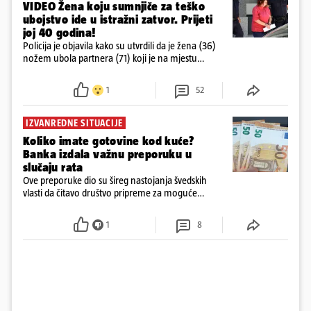
VIDEO Žena koju sumnjiče za teško
ubojstvo ide u istražni zatvor. Prijeti
joj 40 godina!
Policija je objavila kako su utvrdili da je žena (36)
nožem ubola partnera (71) koji je na mjestu
preminuo. Imala je 2,03 promila. U nedjelju su je
ispitali i poslali u istražni zatvor
1
52
IZVANREDNE SITUACIJE
Koliko imate gotovine kod kuće?
Banka izdala važnu preporuku u
slučaju rata
Ove preporuke dio su šireg nastojanja švedskih
vlasti da čitavo društvo pripreme za moguće
posljedice vojnih ili kibernetičkih napada
1
8