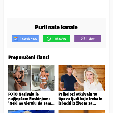
Prati naše kanale
Preporučeni članci
FOTO Nazivaju je
Psiholozi otkrivaju 10
najljepšom Ruskinjom:
tipova ljudi koje trebate
'Neki ne vjeruju da sam
izbaciti iz života za
stvarna. Što vi mislite?'
vlastito dobro