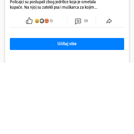
Policajci su postupali zbog jedrilice koja je ometala
kupače. Na njoj su zatekli psa i muškarca za kojim
se od ranije trage. Muškarac je pružao otpor te su
ga uhitili, a psa je preuzeo komunalni redar
13
59
Učitaj više