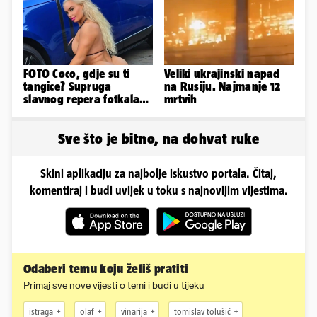
FOTO Coco, gdje su ti
Veliki ukrajinski napad
tangice? Supruga
na Rusiju. Najmanje 12
slavnog repera fotkala
mrtvih
se ispred auta i pokazala
sve
Sve što je bitno, na dohvat ruke
Skini aplikaciju za najbolje iskustvo portala. Čitaj,
komentiraj i budi uvijek u toku s najnovijim vijestima.
Odaberi temu koju želiš pratiti
Primaj sve nove vijesti o temi i budi u tijeku
istraga
olaf
vinarija
tomislav tolušić