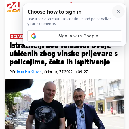
PRIJAVA
News
Komentari
26
OGLASILI SE I EUROPSKI TUŽITELJI
Istražitelji kod Tolušića: Dvoje
uhićenih zbog vinske prijevare s
poticajima, čeka ih ispitivanje
Piše
Ivan Hruškovec
,
četvrtak, 7.7.2022. u 09:27