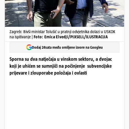
Zagreb: Bivši ministar Tolušić u pratnji odvjetnika dolazi u USKOK
na ispitivanje |
Foto: Emica Elvedji/PIXSELL/ILUSTRACIJA
Dodaj 24sata među omiljene izvore na Googleu
Sporna su dva natječaja u vinskom sektoru, a dvojac
koji je uhićen se sumnjiči na počinjenje subvencijske
prijevare i zlouporabe položaja i ovlasti