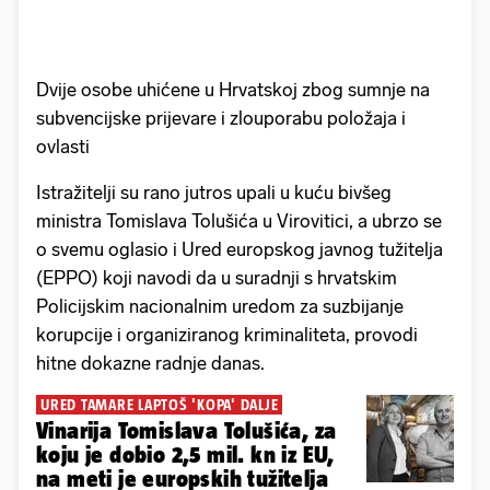
Dvije osobe uhićene u Hrvatskoj zbog sumnje na
subvencijske prijevare i zlouporabu položaja i
ovlasti
Istražitelji su rano jutros upali u kuću bivšeg
ministra Tomislava Tolušića u Virovitici, a ubrzo se
o svemu oglasio i Ured europskog javnog tužitelja
(EPPO) koji navodi da u suradnji s hrvatskim
Policijskim nacionalnim uredom za suzbijanje
korupcije i organiziranog kriminaliteta, provodi
hitne dokazne radnje danas.
URED TAMARE LAPTOŠ 'KOPA' DALJE
Vinarija Tomislava Tolušića, za
koju je dobio 2,5 mil. kn iz EU,
na meti je europskih tužitelja