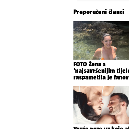
Preporučeni članci
FOTO Žena s
'najsavršenijim tije
raspametila je fano
zaigranim fotkama i
plićaka
Vruće poze uz koje a