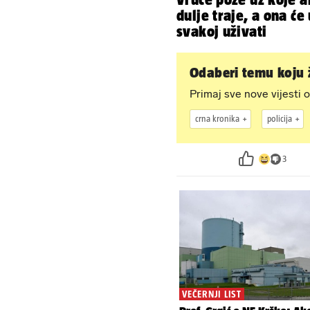
dulje traje, a ona će 
svakoj uživati
Odaberi temu koju ž
Primaj sve nove vijesti o
crna kronika
policija
3