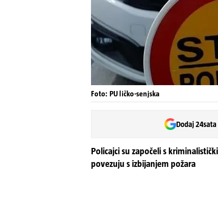
Foto: PU ličko-senjska
Dodaj 24sata
Policajci su započeli s kriminalistič
povezuju s izbijanjem požara