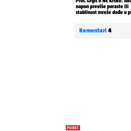
Komentari
4
POREČ