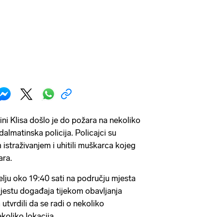
ini Klisa došlo je do požara na nekoliko
-dalmatinska policija. Policajci su
m istraživanjem i uhitili muškarca kojeg
ara.
elju oko 19:40 sati na području mjesta
mjestu događaja tijekom obavljanja
tvrdili da se radi o nekoliko
koliko lokacija.