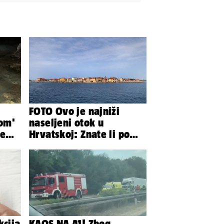
FOTO Ovo je najniži
lom'
naseljeni otok u
ve
Hrvatskoj: Znate li po
z
čemu je još poseban?
kcija
KAOS NA A1! Zbog