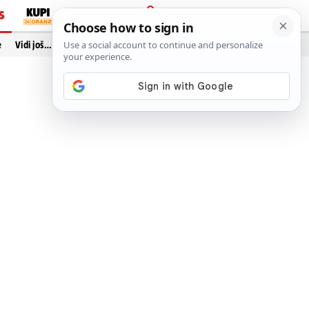
S
PRIJAVA
e
Vidi još…