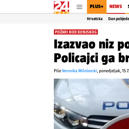
PLUS+
NEWS
Hrvatska
Dan pobjed
POŽARI KOD KONJSKOG
Izazvao niz p
Policajci ga b
Piše
Veronika Miloševski
,
ponedjeljak, 15.