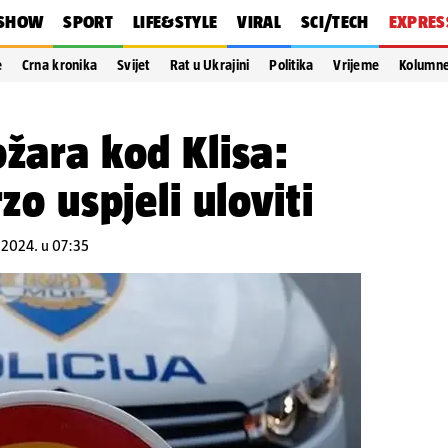
SHOW
SPORT
LIFE&STYLE
VIRAL
SCI/TECH
EXPRES
e
Crna kronika
Svijet
Rat u Ukrajini
Politika
Vrijeme
Kolumn
ožara kod Klisa:
rzo uspjeli uloviti
7.2024. u 07:35