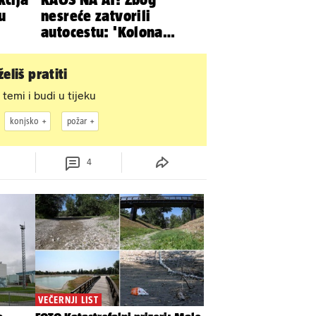
u
nesreće zatvorili
autocestu: 'Kolona
prema Zagrebu je oko 9
km...'
eliš pratiti
 temi i budi u tijeku
konjsko
požar
4