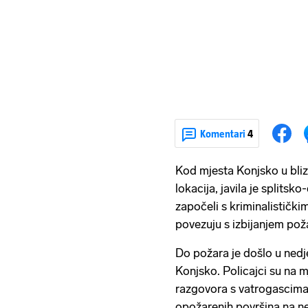
Komentari
4
Kod mjesta Konjsko u bliz
lokacija, javila je splitsko
započeli s kriminalistički
povezuju s izbijanjem pož
Do požara je došlo u nedj
Konjsko. Policajci su na 
razgovora s vatrogascima u
opožarenih površina na ne