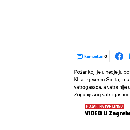
Komentari
0
Požar koji je u nedjelju 
Klisa, sjeverno Splita, lok
vatrogasaca, a vatra nije u
Županijskog vatrogasnog 
POŽAR NA PARKINGU
VIDEO U Zagrebu