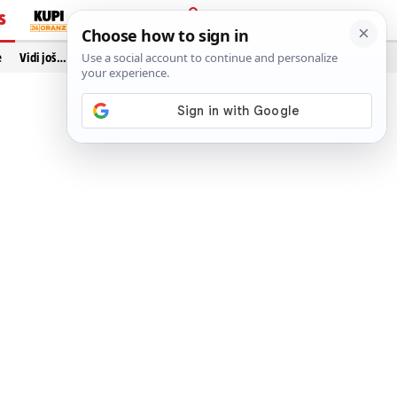
S
PRIJAVA
e
Vidi još…