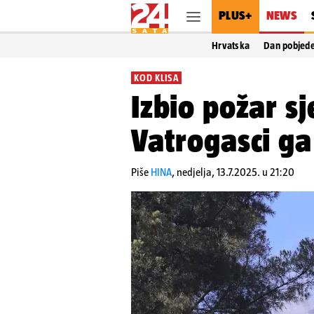
PLUS+
NEWS
Hrvatska
Dan pobjed
KOD KLISA
Izbio požar sj
Vatrogasci ga 
Piše
HINA
,
nedjelja, 13.7.2025. u 21:20