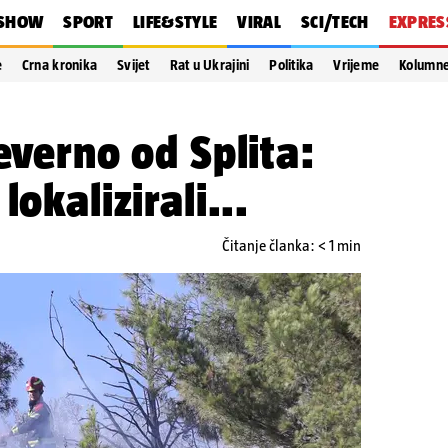
SHOW
SPORT
LIFE&STYLE
VIRAL
SCI/TECH
EXPRES
e
Crna kronika
Svijet
Rat u Ukrajini
Politika
Vrijeme
Kolumn
everno od Splita:
lokalizirali...
Čitanje članka: < 1 min