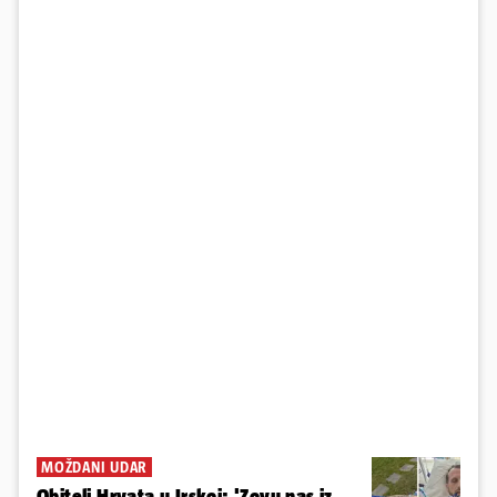
MOŽDANI UDAR
Obitelj Hrvata u Irskoj: 'Zovu nas iz