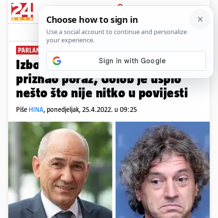
PRIJAVA
News
Komentari
17
PARLAMENTARNI IZBORI
Izbori u Sloveniji: Janša je već
priznao poraz, Golob je uspio
nešto što nije nitko u povijesti
Piše
HINA
,
ponedjeljak, 25.4.2022. u 09:25