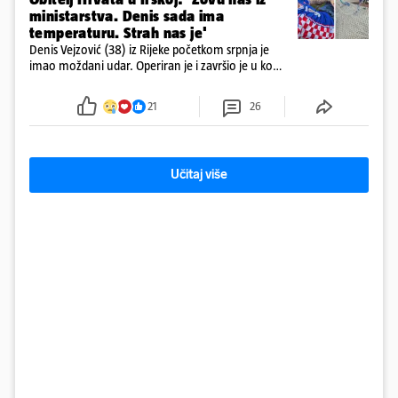
ministarstva. Denis sada ima
temperaturu. Strah nas je'
Denis Vejzović (38) iz Rijeke početkom srpnja je
imao moždani udar. Operiran je i završio je u komi.
Obitelj ga želi prebaciti u Hrvatsku, kažu kako
tamošnji liječnici ne vjeruju u oporavak: 'Imamo
21
26
72 sata'
Učitaj više