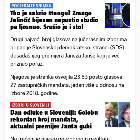
POGLEDAJTE SNIMKU
Tko je sakrio štengu? Zmago
Jelinčić bijesan napustio studio
pa ljosnuo. Srušio je i stol
Drugi najveći broj glasova na jučerašnjim izborima
pripao je Slovenskoj demokratskoj stranci (SDS)
dosadašnjeg premijera Janeza Janše koji je već
priznao poraz.
Njegova je stranka osvojila 23,53 posto glasova i
27 zastupničkih mandata, jedan više u odnosu na
izbore 2018. godine.
IZBORI U SLOVENIJI
Dan odluke u Sloveniji: Golobu
rekordan broj mandata,
aktualni premijer Janša gubi
Na trećem je mjestu po izbornom rezultatu