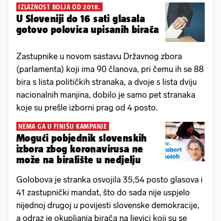
IZLAZNOST BOLJA OD 2018.
U Sloveniji do 16 sati glasala
gotovo polovica upisanih birača
Zastupnike u novom sastavu Državnog zbora
(parlamenta) koji ima 90 članova, pri čemu ih se 88
bira s lista političkih stranaka, a dvoje s lista dviju
nacionalnih manjina, dobilo je samo pet stranaka
koje su prešle izborni prag od 4 posto.
NEMA GA U FINIŠU KAMPANJE
Mogući pobjednik slovenskih
izbora zbog koronavirusa ne
može na biralište u nedjelju
Golobova je stranka osvojila 35,54 posto glasova i
41 zastupnički mandat, što do sada nije uspjelo
nijednoj drugoj u povijesti slovenske demokracije,
a odraz je okupljanja birača na ljevici koji su se