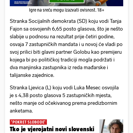
Igre na sreću mogu izazvati ovisnost. 18+
Stranka Socijalnih demokrata (SD) koju vodi Tanja
Fajon sa osvojenih 6,65 posto glasova, što je nešto
slabije u podnosu na rezultat prije četiri godine,
osvaja 7 zastupničkih mandata i u novoj će vladi po
svoj prilici biti glavni partner Golobu kao premijeru
kojega bi po političkoj tradiciji mogla podržati i
dva manjinska zastupnika iz reda mađarske i
talijanske zajednice.
Stranka Ljevica (L) koju vodi Luka Mesec osvojila
je s 4,38 posto glasova 5 zastupničkih mjesta,
nešto manje od očekivanog prema predizbornim
anketama.
'POKRET SLOBODE'
Tko je vjerojatni novi slovenski