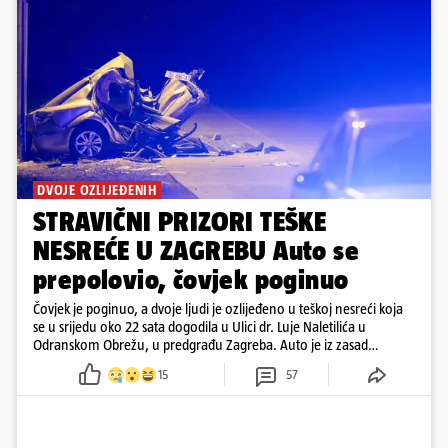
DVOJE OZLIJEĐENIH
STRAVIČNI PRIZORI TEŠKE
NESREĆE U ZAGREBU Auto se
prepolovio, čovjek poginuo
Čovjek je poginuo, a dvoje ljudi je ozlijeđeno u teškoj nesreći koja
se u srijedu oko 22 sata dogodila u Ulici dr. Luje Naletilića u
Odranskom Obrežu, u predgrađu Zagreba. Auto je iz zasad
neutvrđenih razloga sletio s kolnika, a od siline udara vozilo se
15
57
prepolovilo.