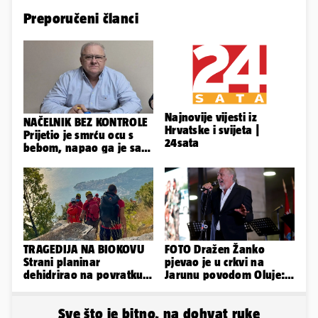
Preporučeni članci
Najnovije vijesti iz
NAČELNIK BEZ KONTROLE
Hrvatske i svijeta |
Prijetio je smrću ocu s
24sata
bebom, napao ga je sa
svoja dva sina!
TRAGEDIJA NA BIOKOVU
FOTO Dražen Žanko
Strani planinar
pjevao je u crkvi na
dehidrirao na povratku s
Jarunu povodom Oluje:
uspona: Preminuo je!
Evo kako je izgledao
nastup
Sve što je bitno, na dohvat ruke