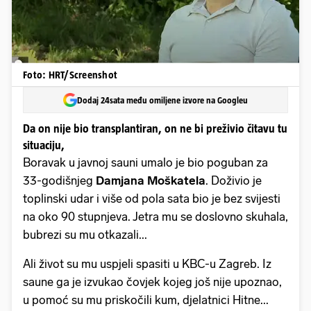
Foto: HRT/Screenshot
Dodaj 24sata među omiljene izvore na Googleu
Da on nije bio transplantiran, on ne bi preživio čitavu tu
situaciju,
Boravak u javnoj sauni umalo je bio poguban za
33-godišnjeg
Damjana Moškatela
. Doživio je
toplinski udar i više od pola sata bio je bez svijesti
na oko 90 stupnjeva. Jetra mu se doslovno skuhala,
bubrezi su mu otkazali...
Ali život su mu uspjeli spasiti u KBC-u Zagreb. Iz
saune ga je izvukao čovjek kojeg još nije upoznao,
u pomoć su mu priskočili kum, djelatnici Hitne...