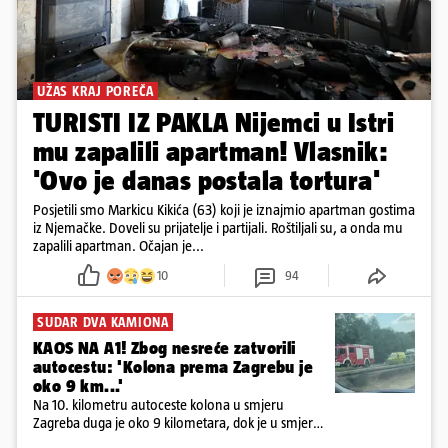
UŽAS KRAJ POREČA
TURISTI IZ PAKLA Nijemci u Istri
mu zapalili apartman! Vlasnik:
'Ovo je danas postala tortura'
Posjetili smo Markicu Kikića (63) koji je iznajmio apartman gostima
iz Njemačke. Doveli su prijatelje i partijali. Roštiljali su, a onda mu
zapalili apartman. Očajan je...
10
94
SUDAR DVA KAMIONA
KAOS NA A1! Zbog nesreće zatvorili
autocestu: 'Kolona prema Zagrebu je
oko 9 km...'
Na 10. kilometru autoceste kolona u smjeru
Zagreba duga je oko 9 kilometara, dok je u smjeru
mora kolona duga oko tri kilometra