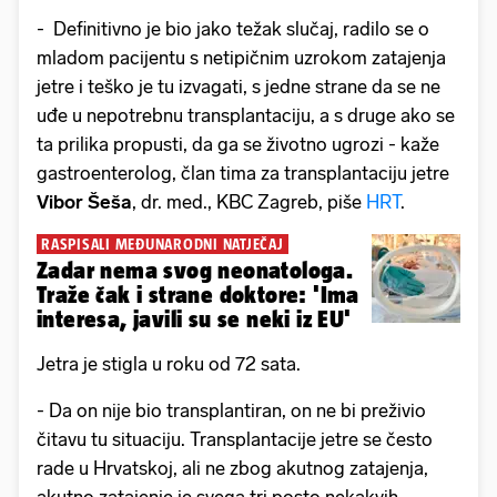
- Definitivno je bio jako težak slučaj, radilo se o
mladom pacijentu s netipičnim uzrokom zatajenja
jetre i teško je tu izvagati, s jedne strane da se ne
uđe u nepotrebnu transplantaciju, a s druge ako se
ta prilika propusti, da ga se životno ugrozi - kaže
gastroenterolog, član tima za transplantaciju jetre
Vibor Šeša
, dr. med., KBC Zagreb, piše
HRT
.
RASPISALI MEĐUNARODNI NATJEČAJ
Zadar nema svog neonatologa.
Traže čak i strane doktore: 'Ima
interesa, javili su se neki iz EU'
Jetra je stigla u roku od 72 sata.
- Da on nije bio transplantiran, on ne bi preživio
čitavu tu situaciju. Transplantacije jetre se često
rade u Hrvatskoj, ali ne zbog akutnog zatajenja,