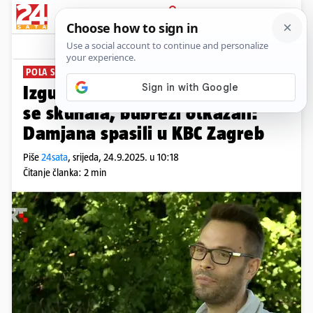
PRIJAVA
News
Komentari
5
POLA SATA NA 90 STUPNJEVA
Izgubio svijest u sauni. Jetra mu
se skuhala, bubrezi otkazali:
Damjana spasili u KBC Zagreb
Piše
24sata
,
srijeda, 24.9.2025. u 10:18
Čitanje članka: 2 min