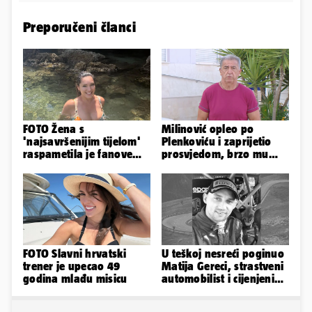
Preporučeni članci
FOTO Žena s
Milinović opleo po
'najsavršenijim tijelom'
Plenkoviću i zaprijetio
raspametila je fanove
prosvjedom, brzo mu
zaigranim fotkama iz
stigao odgovor građana
plićaka
Gospića
FOTO Slavni hrvatski
U teškoj nesreći poginuo
trener je upecao 49
Matija Gereci, strastveni
godina mlađu misicu
automobilist i cijenjeni
vatrogasac