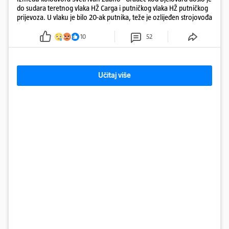
do sudara teretnog vlaka HŽ Carga i putničkog vlaka HŽ putničkog
prijevoza. U vlaku je bilo 20-ak putnika, teže je ozlijeđen strojovođa
10
52
Učitaj više