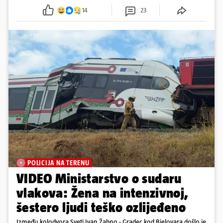
14
23
POLICIJA NA TERENU
VIDEO Ministarstvo o sudaru
vlakova: Žena na intenzivnoj,
šestero ljudi teško ozlijeđeno
Između kolodvora Sveti Ivan Žabno - Gradec kod Bjelovara došlo je