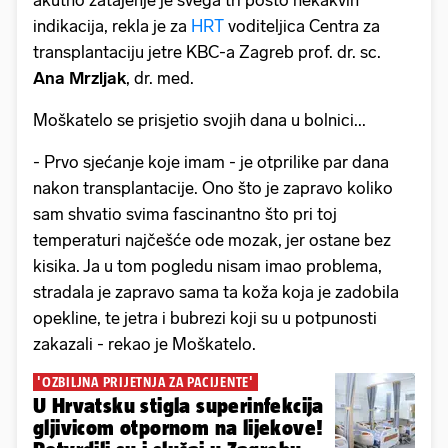
akutno zatajenje je svega tri posto nekakvih
indikacija, rekla je za
HRT
voditeljica Centra za
transplantaciju jetre KBC-a Zagreb prof. dr. sc.
Ana Mrzljak
, dr. med.
Moškatelo se prisjetio svojih dana u bolnici...
- Prvo sjećanje koje imam - je otprilike par dana
nakon transplantacije. Ono što je zapravo koliko
sam shvatio svima fascinantno što pri toj
temperaturi najčešće ode mozak, jer ostane bez
kisika. Ja u tom pogledu nisam imao problema,
stradala je zapravo sama ta koža koja je zadobila
opekline, te jetra i bubrezi koji su u potpunosti
zakazali - rekao je Moškatelo.
'OZBILJNA PRIJETNJA ZA PACIJENTE'
U Hrvatsku stigla superinfekcija
gljivicom otpornom na lijekove!