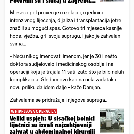
Potvrdili su i slučaj u Zagrebu...
Mjesec i pol proveo je u izolaciji, u jedinici
intenzivnog liječenja, dijaliza i transplantacija jetre
značili su mogući spas. Gotovo tri mjeseca kasnije
hoda, vježba, grli svoju suprugu. I jako je zahvalan
svima...
- Neću nikog imenovati imenom, jer je 30 i nešto
doktora sudjelovalo i medicinskog osoblja i na
operaciji koja je trajala 11 sati, zato što je bilo nekih
komplikacija. Gledam ovo kao na neki zadatak i
novu priliku da idem dalje - kaže Damjan.
Zahvalama se pridružuje i njegova supruga...
WHIPPLEOVA OPERACIJA
Veliki uspjeh: U sisačkoj bolnici
liječnici su izveli najzahtjevniji
zahvat u abdominalnoj kirurgiji