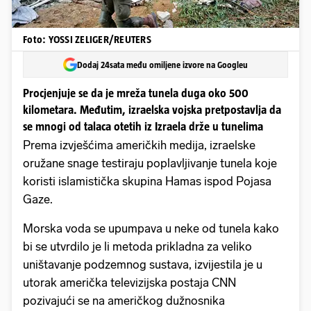
Foto: YOSSI ZELIGER/REUTERS
Dodaj 24sata među omiljene izvore na Googleu
Procjenjuje se da je mreža tunela duga oko 500
kilometara. Međutim, izraelska vojska pretpostavlja da
se mnogi od talaca otetih iz Izraela drže u tunelima
Prema izvješćima američkih medija, izraelske
oružane snage testiraju poplavljivanje tunela koje
koristi islamistička skupina Hamas ispod Pojasa
Gaze.
Morska voda se upumpava u neke od tunela kako
bi se utvrdilo je li metoda prikladna za veliko
uništavanje podzemnog sustava, izvijestila je u
utorak američka televizijska postaja CNN
pozivajući se na američkog dužnosnika