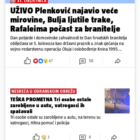
31. OBLJETNICA
UŽIVO Plenković najavio veće
mirovine, Bulja ljutile trake,
Rafaleima počast za branitelje
Dan pobjede i domovinske zahvalnosti te Dan hrvatskih branitelja
obilježava se 5. kolovoza kao državni praznik u znak sjećanja na
vojno-redarstvenu operaciju Oluja i oslobođenje Knina 1995.
godine
47
118
NESREĆA U ODRANSKOM OBREŽU
TEŠKA PROMETNA Tri osobe ostale
zarobljene u autu, vatrogasci ih
spašavali
Tri osobe ostale su zarobljene u autu, na terenu su
vatrogasci, Hitna pomoć i policija
3
8