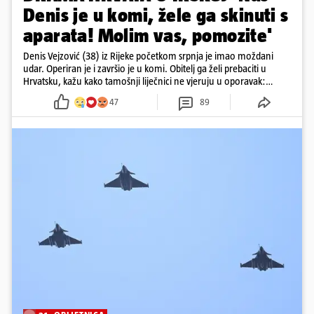
Denis je u komi, žele ga skinuti s
aparata! Molim vas, pomozite'
Denis Vejzović (38) iz Rijeke početkom srpnja je imao moždani
udar. Operiran je i završio je u komi. Obitelj ga želi prebaciti u
Hrvatsku, kažu kako tamošnji liječnici ne vjeruju u oporavak:
'Imamo 72 sata'
47
89