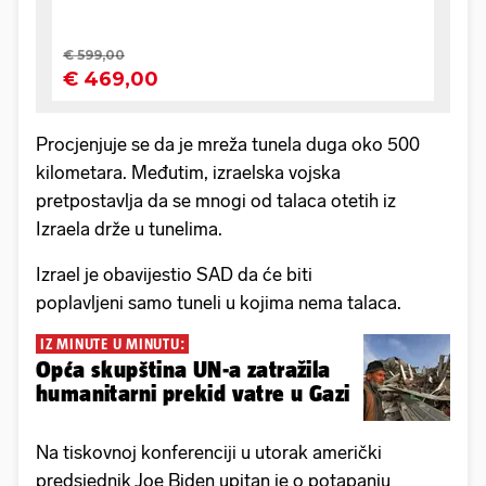
Procjenjuje se da je mreža tunela duga oko 500
kilometara. Međutim, izraelska vojska
pretpostavlja da se mnogi od talaca otetih iz
Izraela drže u tunelima.
Izrael je obavijestio SAD da će biti
poplavljeni samo tuneli u kojima nema talaca.
IZ MINUTE U MINUTU:
Opća skupština UN-a zatražila
humanitarni prekid vatre u Gazi
Na tiskovnoj konferenciji u utorak američki
predsjednik Joe Biden upitan je o potapanju