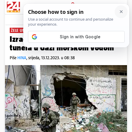
PRIJAVA
News
Komentari
4
ŽELE UNIŠTITI TUNELE
Izraelci testiraju poplavljivanje
tunela u Gazi morskom vodom
Piše
HINA
,
srijeda, 13.12.2023. u 08:38