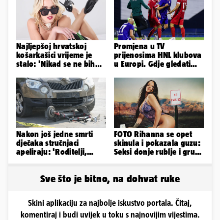
Najljepšoj hrvatskoj
Promjena u TV
košarkašici vrijeme je
prijenosima HNL klubova
stalo: 'Nikad se ne bih
u Europi. Gdje gledati
fotografirala za
uživo Dinamo, Hajduk i
Playboy...'
Rijeku?
Nakon još jedne smrti
FOTO Rihanna se opet
dječaka stručnjaci
skinula i pokazala guzu:
apeliraju: 'Roditelji,
Seksi donje rublje i grudi
električni romobili nisu
pale u drugi plan
igračke'
Sve što je bitno, na dohvat ruke
Skini aplikaciju za najbolje iskustvo portala. Čitaj,
komentiraj i budi uvijek u toku s najnovijim vijestima.