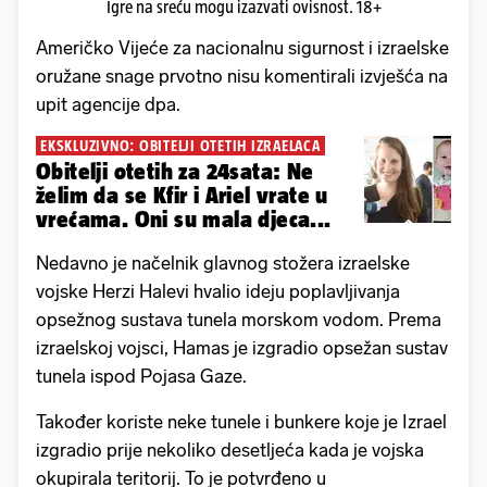
Igre na sreću mogu izazvati ovisnost. 18+
Američko Vijeće za nacionalnu sigurnost i izraelske
oružane snage prvotno nisu komentirali izvješća na
upit agencije dpa.
EKSKLUZIVNO: OBITELJI OTETIH IZRAELACA
Obitelji otetih za 24sata: Ne
želim da se Kfir i Ariel vrate u
vrećama. Oni su mala djeca...
Nedavno je načelnik glavnog stožera izraelske
vojske Herzi Halevi hvalio ideju poplavljivanja
opsežnog sustava tunela morskom vodom. Prema
izraelskoj vojsci, Hamas je izgradio opsežan sustav
tunela ispod Pojasa Gaze.
Također koriste neke tunele i bunkere koje je Izrael
izgradio prije nekoliko desetljeća kada je vojska
okupirala teritorij. To je potvrđeno u