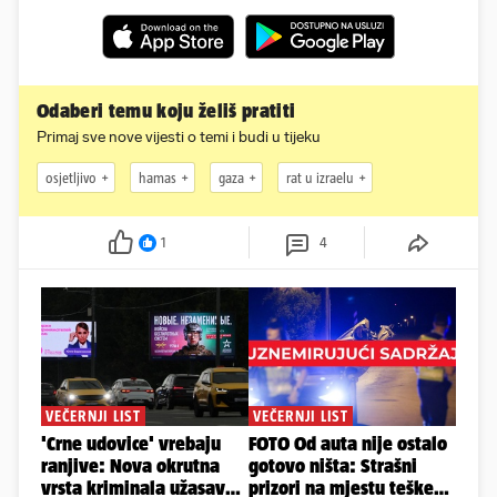
Odaberi temu koju želiš pratiti
Primaj sve nove vijesti o temi i budi u tijeku
osjetljivo
hamas
gaza
rat u izraelu
1
4