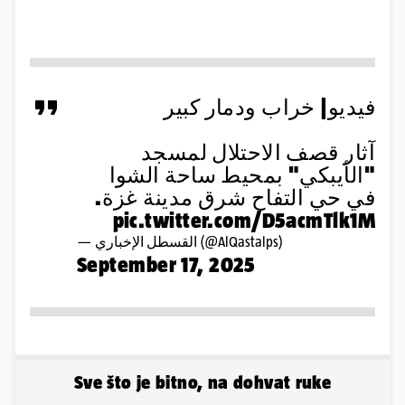
فيديو| خراب ودمار كبير
آثار قصف الاحتلال لمسجد
"الأيبكي" بمحيط ساحة الشوا
في حي التفاح شرق مدينة غزة.
pic.twitter.com/D5acmTlk1M
— القسطل الإخباري (@AlQastalps)
September 17, 2025
Sve što je bitno, na dohvat ruke