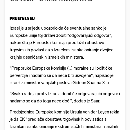
PRIJETNJA EU
Izrael je u srijedu upozorio da će eventualne sankcije
Europske unije toj državi dobiti "odgovarajući odgovor",
nakon što je Europska komisija predložila obustavu
trgovinskih povlastica s Izraelom i sankcioniranje dvojice
krajnje desničarskih izraelskih ministara.
"Preporuke Europske komisije (...) moralne su i političke
perverzije i nadamo se da neće biti usvojene", napisao je
izraelski ministar vanjskih poslova Gideon Saar na X-u.
"Svaka radnja protiv Izraela dobit će odgovarajući odgovor i
nadamo se da do toga neće doći", dodao je Saar.
Predsjednica Europske komisije Ursula von der Leyen rekla
je da EK “predlaže obustavu trgovinskih povlastica s
Izraelom, sankcioniranje ekstremističkih ministara i nasilnih