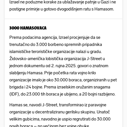
Izrael ne poduzme korake za ublažavanje patnje u Gazi i ne
postigne primirje u gotovo dvogodišnjem ratu s Hamasom.
3000 HAMASOVACA
Prema podacima agencija, Izrael procjenjuje da se
trenutačno do 3.000 borbeno spremnih pripadnika
islamističke terorističke organizacije nalazi u gradu.
Židovsko-američka lobistička organizacija J-Street u
jednom dokumentu od 2. rujna 2025. govori o znatnom
slabljenju Hamasa. Prije početka rata vojno krilo
organizacije imalo je oko 30.000 boraca, organiziranih u pet
brigada i 24 bojne. Prema izraelskim oružanim snagama
(IDF), do 23.000 tih boraca je ubijeno, a 20 bojni razbijeno.
Hamas se, navodi J-Street, transformirao iz paravojne
organizacije u decentraliziranu gerilsku skupinu. Unatoč
velikim gubicima, navodno je uspio regrutirati do 30.000
novih boraca – no većinom bez vojne obuke.