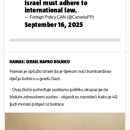
Israel must adhere to
international law.
— Foreign Policy CAN (@CanadaFP)
September 16, 2025
HAMAS: IZRAEL NAPAO BOLNICU
Hamas je optužio Izrael da je tijekom noći bombardirao
dječju bolnicu u gradu Gazi.
- Ovaj zločin potvrđuje sustavnu politiku okupacije da
blokira zdravstveni sustav - objavili su navodeći kako je 40
ljudi moralo pobjeći iz bolnice.