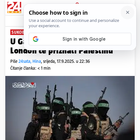
PRIJAVA
News
Komentari
473
SUKOB NA BLISKOM ISTOKU
U Gazi je 3000 Hamasovaca?
London će priznati Palestinu
Piše
24sata, Hina
,
srijeda, 17.9.2025. u 22:36
Čitanje članka: < 1 min