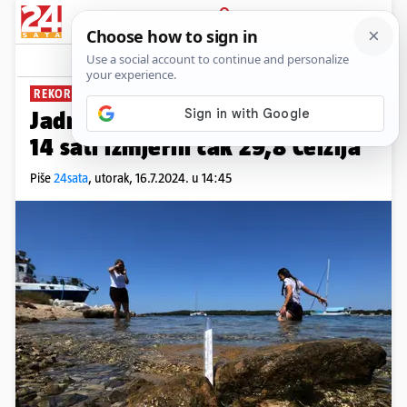
PRIJAVA
News
Komentari
23
REKORDNE TEMPERATURE MORA
Jadran 'zakuhao': Na Mljetu u
14 sati izmjerili čak 29,8 Celzija
Piše
24sata
,
utorak, 16.7.2024. u 14:45