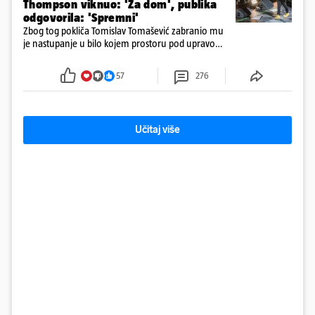
Thompson viknuo: 'Za dom', publika
odgovorila: 'Spremni'
Zbog tog pokliča Tomislav Tomašević zabranio mu
je nastupanje u bilo kojem prostoru pod upravom
Grada Zagreba..
57
276
Učitaj više