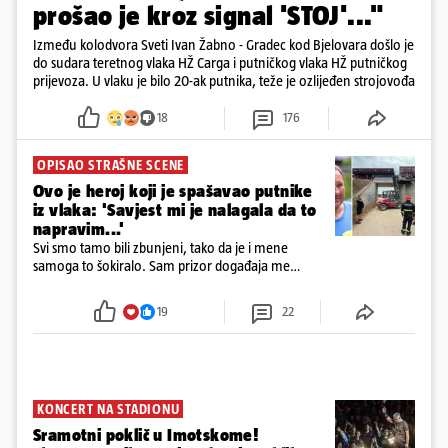
prošao je kroz signal 'STOJ'..."
Između kolodvora Sveti Ivan Žabno - Gradec kod Bjelovara došlo je
do sudara teretnog vlaka HŽ Carga i putničkog vlaka HŽ putničkog
prijevoza. U vlaku je bilo 20-ak putnika, teže je ozlijeđen strojovođa
18
176
OPISAO STRAŠNE SCENE
Ovo je heroj koji je spašavao putnike
iz vlaka: 'Savjest mi je nalagala da to
napravim...'
Svi smo tamo bili zbunjeni, tako da je i mene
samoga to šokiralo. Sam prizor događaja me
šokirao kada sam vidio, rekao je Božidar Zrinski
19
22
KONCERT NA STADIONU
Sramotni poklič u Imotskome!