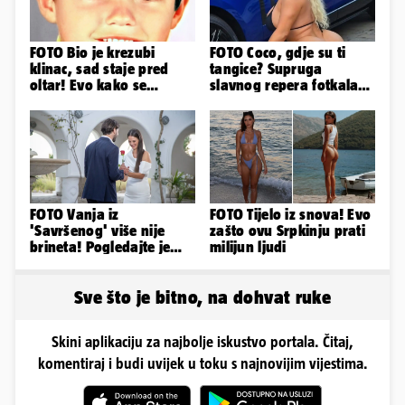
FOTO Bio je krezubi
FOTO Coco, gdje su ti
klinac, sad staje pred
tangice? Supruga
oltar! Evo kako se
slavnog repera fotkala
mijenjao jedan od
se ispred auta i pokazala
najvećih...
sve
FOTO Vanja iz
FOTO Tijelo iz snova! Evo
'Savršenog' više nije
zašto ovu Srpkinju prati
brineta! Pogledajte je
milijun ljudi
sad
Sve što je bitno, na dohvat ruke
Skini aplikaciju za najbolje iskustvo portala. Čitaj,
komentiraj i budi uvijek u toku s najnovijim vijestima.