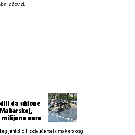
ebni očevid.
dili da uklone
 Makarskoj,
3 milijuna eura
 tegljenici biti odvučena iz makarskog