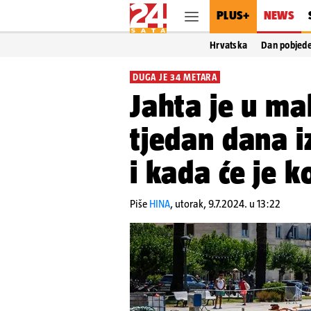
PLUS+
NEWS
Hrvatska
Dan pobjed
DUGA JE 34 METARA
Jahta je u mak
tjedan dana iz
i kada će je k
Piše
HINA
,
utorak, 9.7.2024. u 13:22