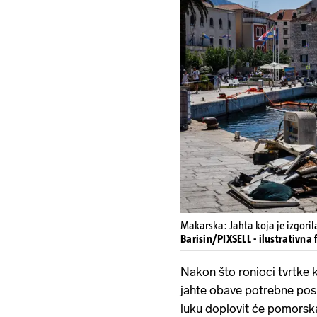
Makarska: Jahta koja je izgorila
Barisin/PIXSELL - ilustrativna 
Nakon što ronioci tvrtke k
jahte obave potrebne posl
luku doplovit će pomorska 