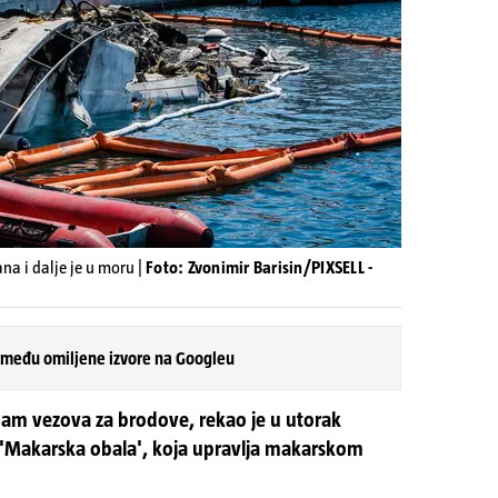
ana i dalje je u moru |
Foto: Zvonimir Barisin/PIXSELL -
 među omiljene izvore na Googleu
dam vezova za brodove, rekao je u utorak
e 'Makarska obala', koja upravlja makarskom