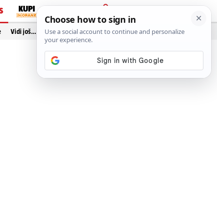
S
PRIJAVA
e
Vidi još…