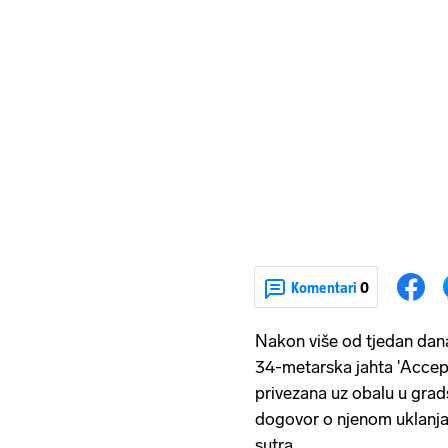
Komentari
0
Nakon više od tjedan dana
34-metarska jahta 'Acceptu
privezana uz obalu u grad
dogovor o njenom uklanjanj
sutra.