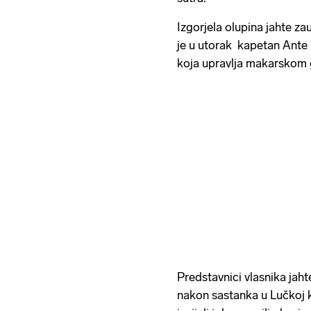
Izgorjela olupina jahte 
je u utorak kapetan Ante B
koja upravlja makarskom
Predstavnici vlasnika jahte
nakon sastanka u Lučkoj k