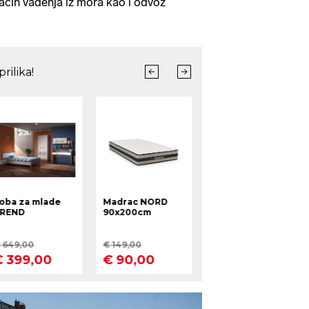
i način vađenja iz mora kao i odvoz