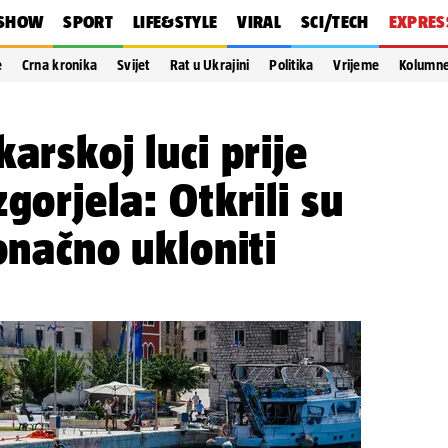
SHOW
SPORT
LIFE&STYLE
VIRAL
SCI/TECH
EXPRES
e
Crna kronika
Svijet
Rat u Ukrajini
Politika
Vrijeme
Kolumn
arskoj luci prije
gorjela: Otkrili su
onačno ukloniti