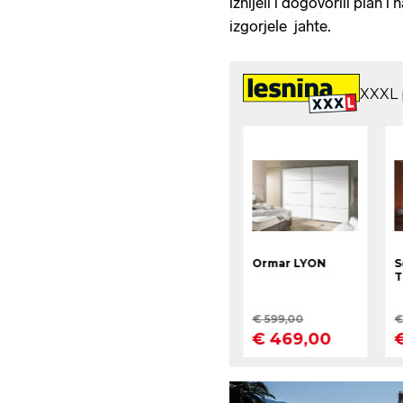
iznijeli i dogovorili plan 
izgorjele jahte.