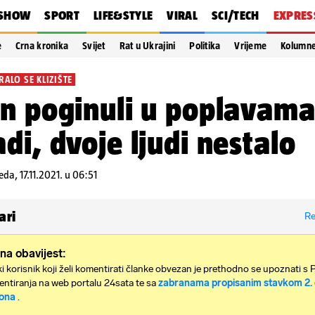
SHOW
SPORT
LIFE&STYLE
VIRAL
SCI/TECH
EXPRES
e
Crna kronika
Svijet
Rat u Ukrajini
Politika
Vrijeme
Kolumn
RALO SE KLIZIŠTE
n poginuli u poplavama
di, dvoje ljudi nestalo
jeda, 17.11.2021. u 06:51
ari
Re
na obavijest:
i korisnik koji želi komentirati članke obvezan je prethodno se upoznati s 
ntiranja na web portalu 24sata te sa
zabranama propisanim stavkom 2. 
ona
.