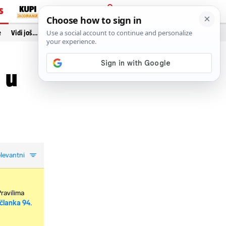
S
PRIJAVA
e
Vidi još…
 u
levantni
Pravilima
članka 94.