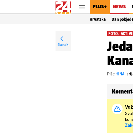
PLUS+
NEWS
Hrvatska
Dan pobjed
FOTO: AKTIVI
Jeda
članak
Kana
Piše
HINA
,
sri
Koment
Važ
Svak
kome
Zak