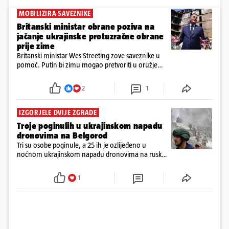
MOBILIZIRA SAVEZNIKE
Britanski ministar obrane poziva na
jačanje ukrajinske protuzračne obrane
prije zime
Britanski ministar Wes Streeting zove saveznike u
pomoć. Putin bi zimu mogao pretvoriti u oružje
protiv Kijeva, a Ukrajini hitno trebaju presretači i
jača protuzračna obrana
2
1
IZGORJELE DVIJE ZGRADE
Troje poginulih u ukrajinskom napadu
dronovima na Belgorod
Tri su osobe poginule, a 25 ih je ozlijeđeno u
noćnom ukrajinskom napadu dronovima na ruski
grad Belgorod, objavile su u nedjelju lokalne vlasti
1