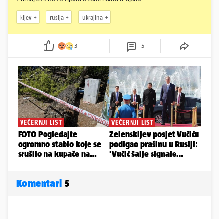
kijev
rusija
ukrajina
3
5
Komentari
5