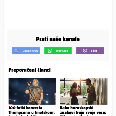
Prati naše kanale
Preporučeni članci
100 fotki koncerta
Kako horoskopski
Thompsona u Imotskom:
znakovi truju svoje veze: