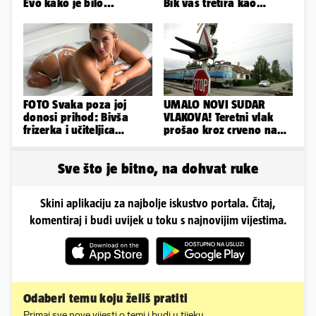
Evo kako je bilo...
Bik vas tretira kao
vlasništvo, Jarcu je veza
ugovor
FOTO Svaka poza joj
UMALO NOVI SUDAR
donosi prihod: Bivša
VLAKOVA! Teretni vlak
frizerka i učiteljica
prošao kroz crveno na
oblinama je zapalila
kolodvoru Škrljevo
Instagram
Sve što je bitno, na dohvat ruke
Skini aplikaciju za najbolje iskustvo portala. Čitaj,
komentiraj i budi uvijek u toku s najnovijim vijestima.
Odaberi temu koju želiš pratiti
Primaj sve nove vijesti o temi i budi u tijeku