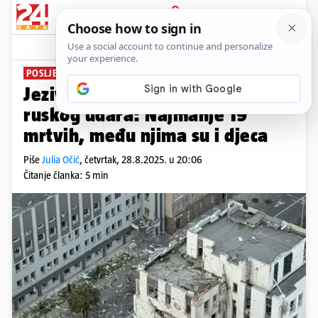
PRIJAVA
News
Komentari
5
POSLJEDICE NAPADA
Jezive snimke iz Kijeva nakon
ruskog udara: Najmanje 19
mrtvih, među njima su i djeca
Piše
Julia Očić
,
četvrtak, 28.8.2025. u 20:06
Čitanje članka: 5 min