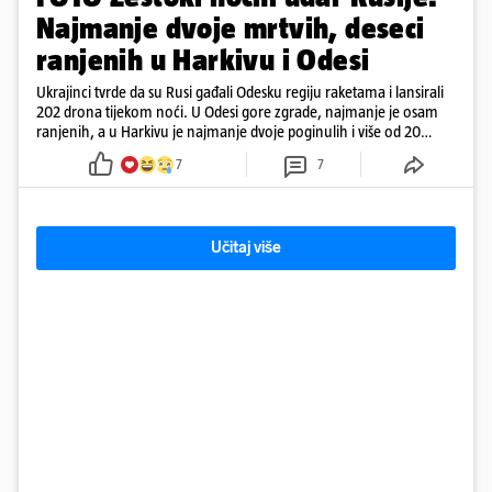
Najmanje dvoje mrtvih, deseci
ranjenih u Harkivu i Odesi
Ukrajinci tvrde da su Rusi gađali Odesku regiju raketama i lansirali
202 drona tijekom noći. U Odesi gore zgrade, najmanje je osam
ranjenih, a u Harkivu je najmanje dvoje poginulih i više od 20
ranjenih. Jedan projektil raznio je nekoliko katova zgrade.
7
7
Učitaj više