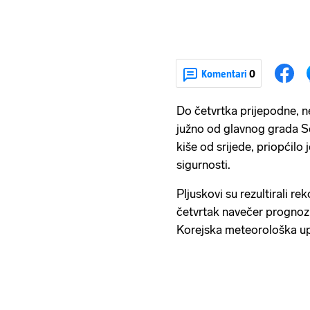
Komentari
0
Do četvrtka prijepodne, n
južno od glavnog grada Se
kiše od srijede, priopćilo 
sigurnosti.
Pljuskovi su rezultirali 
četvrtak navečer prognozir
Korejska meteorološka up