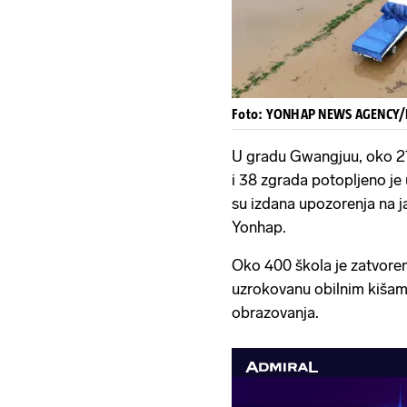
Foto: YONHAP NEWS AGENCY
U gradu Gwangjuu, oko 27
i 38 zgrada potopljeno je 
su izdana upozorenja na j
Yonhap.
Oko 400 škola je zatvoreno
uzrokovanu obilnim kišama
obrazovanja.