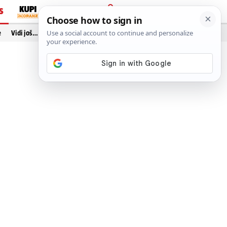
S
PRIJAVA
e
Vidi još…