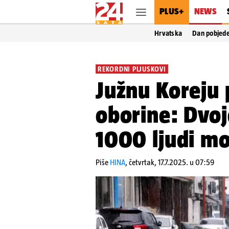
PLUS+
NEWS
Hrvatska
Dan pobjed
REKORDNI PLJUSKOVI
Južnu Koreju 
oborine: Dvoj
1000 ljudi mo
Piše
HINA
,
četvrtak, 17.7.2025. u 07:59