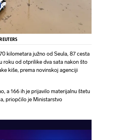
/REUTERS
0 kilometara južno od Seula, 87 cesta
u roku od otprilike dva sata nakon što
ake kiše, prema novinskoj agenciji
, a 166 ih je prijavilo materijalnu štetu
, priopćilo je Ministarstvo