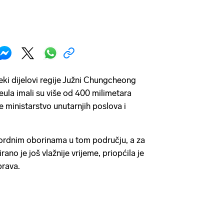
eki dijelovi regije Južni Chungcheong
ula imali su više od 400 milimetara
je ministarstvo unutarnjih poslova i
rekordnim oborinama u tom području, a za
ano je još vlažnije vrijeme, priopćila je
rava.