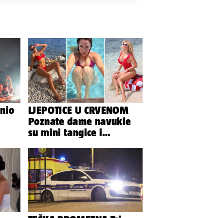
nio
LJEPOTICE U CRVENOM
Poznate dame navukle
su mini tangice i
grudnjake pa istaknule
obline