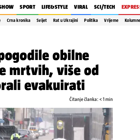
SHOW
SPORT
LIFE&STYLE
VIRAL
SCI/TECH
EXPRES
e
Crna kronika
Svijet
Rat u Ukrajini
Politika
Vrijeme
Kolumn
pogodile obilne
e mrtvih, više od
rali evakuirati
Čitanje članka: < 1 min