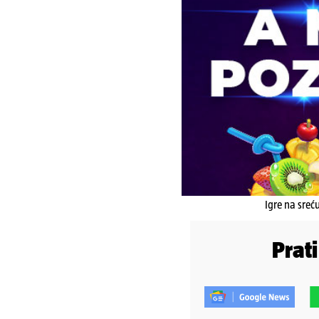
Igre na sreć
Prat