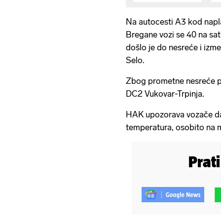
Na autocesti A3 kod napl
Bregane vozi se 40 na sat
došlo je do nesreće i izm
Selo.
Zbog prometne nesreće pr
DC2 Vukovar-Trpinja.
HAK upozorava vozače da
temperatura, osobito na 
Prat