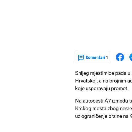
Komentari
1
Snijeg mjestimice pada u 
Hrvatskoj, a na brojnim a
koje usporavaju promet.
Na autocesti A7 između tun
Krčkog mosta zbog nesreće
uz ograničenje brzine na 