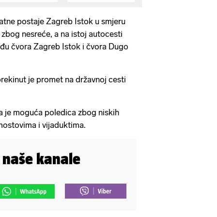
atne postaje Zagreb Istok u smjeru
 zbog nesreće, a na istoj autocesti
eđu čvora Zagreb Istok i čvora Dugo
ekinut je promet na državnoj cesti
 je moguća poledica zbog niskih
mostovima i vijaduktima.
i naše kanale