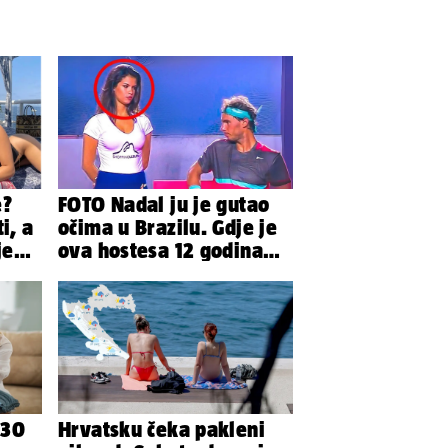
e?
FOTO Nadal ju je gutao
i, a
očima u Brazilu. Gdje je
je
ova hostesa 12 godina
da
poslije i kako izgleda?
 30
Hrvatsku čeka pakleni