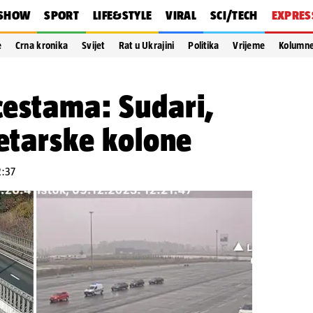
SHOW
SPORT
LIFE&STYLE
VIRAL
SCI/TECH
EXPRES
e
Crna kronika
Svijet
Rat u Ukrajini
Politika
Vrijeme
Kolumn
cestama: Sudari,
metarske kolone
2:37