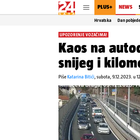
PLUS+
NEWS
Hrvatska
Dan pobjed
UPOZORENJE VOZAČIMA!
Kaos na auto
snijeg i kilo
Piše
Katarina Bitići
,
subota, 9.12.2023. u 1