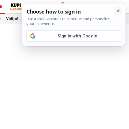
S
PRIJAVA
e
Vidi još…