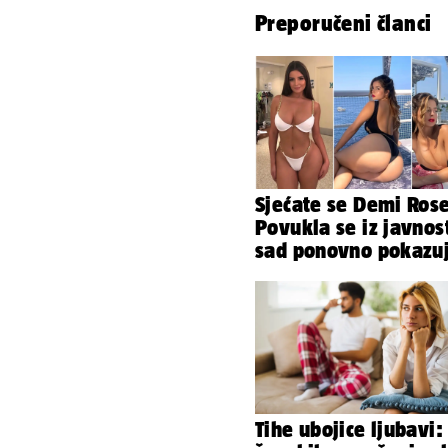
Preporučeni članci
Sjećate se Demi Ros
Povukla se iz javnost
sad ponovno pokazu
obline. Ovako izgle
Tihe ubojice ljubavi: