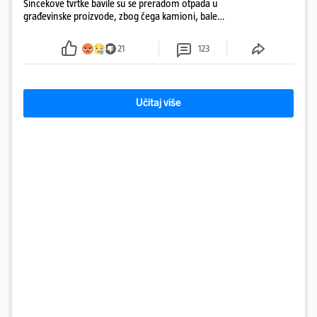
Šincekove tvrtke bavile su se preradom otpada u
građevinske proizvode, zbog čega kamioni, bale
plastike i samljeveni materijal dugo nisu izazivali
sumnju
21
123
Učitaj više