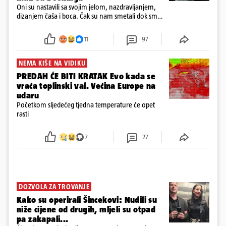
Oni su nastavili sa svojim jelom, nazdravljanjem,
dizanjem čaša i boca. Čak su nam smetali dok smo
u panici kupili crijeva kako bismo pokušali ugasiti
požar, rekao je vlasnik
11
97
NEMA KIŠE NA VIDIKU
PREDAH ĆE BITI KRATAK Evo kada se
vraća toplinski val. Većina Europe na
udaru
Početkom sljedećeg tjedna temperature će opet
rasti
7
27
DOZVOLA ZA TROVANJE
Kako su operirali Šincekovi: Nudili su
niže cijene od drugih, mljeli su otpad
pa zakapali...