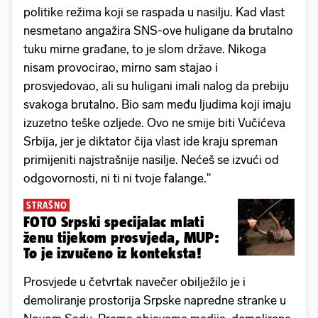
politike režima koji se raspada u nasilju. Kad vlast
nesmetano angažira SNS-ove huligane da brutalno
tuku mirne građane, to je slom države. Nikoga
nisam provocirao, mirno sam stajao i
prosvjedovao, ali su huligani imali nalog da prebiju
svakoga brutalno. Bio sam među ljudima koji imaju
izuzetno teške ozljede. Ovo ne smije biti Vučićeva
Srbija, jer je diktator čija vlast ide kraju spreman
primijeniti najstrašnije nasilje. Nećeš se izvući od
odgovornosti, ni ti ni tvoje falange."
STRAŠNO
FOTO Srpski specijalac mlati
ženu tijekom prosvjeda, MUP:
To je izvučeno iz konteksta!
Prosvjede u četvrtak navečer obilježilo je i
demoliranje prostorija Srpske napredne stranke u