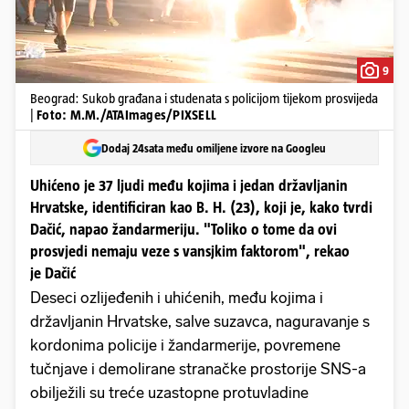
9
Beograd: Sukob građana i studenata s policijom tijekom prosvijeda
|
Foto: M.M./ATAImages/PIXSELL
Dodaj 24sata među omiljene izvore na Googleu
Uhićeno je 37 ljudi među kojima i jedan državljanin
Hrvatske, identificiran kao B. H. (23), koji je, kako tvrdi
Dačić, napao žandarmeriju. "Toliko o tome da ovi
prosvjedi nemaju veze s vansjkim faktorom", rekao
je Dačić
Deseci ozlijeđenih i uhićenih, među kojima i
državljanin Hrvatske, salve suzavca, naguravanje s
kordonima policije i žandarmerije, povremene
tučnjave i demolirane stranačke prostorije SNS-a
obilježili su treće uzastopne protuvladine