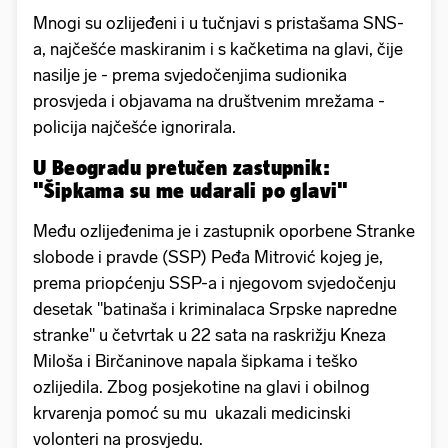
Mnogi su ozlijeđeni i u tučnjavi s pristašama SNS-
a, najčešće maskiranim i s kačketima na glavi, čije
nasilje je - prema svjedočenjima sudionika
prosvjeda i objavama na društvenim mrežama -
policija najčešće ignorirala.
U Beogradu pretučen zastupnik:
"Šipkama su me udarali po glavi"
Među ozlijeđenima je i zastupnik oporbene Stranke
slobode i pravde (SSP) Peđa Mitrović kojeg je,
prema priopćenju SSP-a i njegovom svjedočenju
desetak "batinaša i kriminalaca Srpske napredne
stranke" u četvrtak u 22 sata na raskrižju Kneza
Miloša i Birčaninove napala šipkama i teško
ozlijedila. Zbog posjekotine na glavi i obilnog
krvarenja pomoć su mu ukazali medicinski
volonteri na prosvjedu.