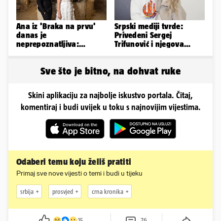
Ana iz 'Braka na prvu'
Srpski mediji tvrde:
danas je
Privedeni Sergej
neprepoznatljiva:
Trifunović i njegova
Odselila je iz Hrvatske, a
supruga, izazvali su
ovako sad izgleda
incident
Sve što je bitno, na dohvat ruke
Skini aplikaciju za najbolje iskustvo portala. Čitaj,
komentiraj i budi uvijek u toku s najnovijim vijestima.
Odaberi temu koju želiš pratiti
Primaj sve nove vijesti o temi i budi u tijeku
srbija
prosvjed
crna kronika
15
76