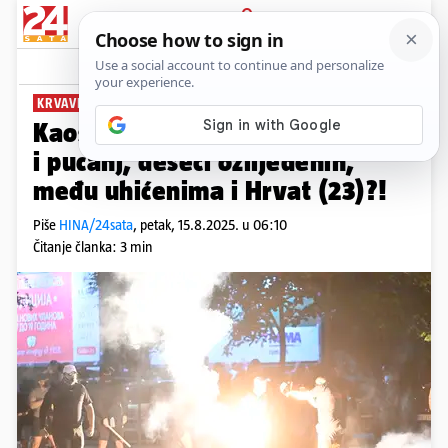
PRIJAVA
News
Komentari
76
KRVAVI PROSVJED
Kaos u Srbiji: Suzavac, baklje pa
i pucanj, deseci ozlijeđenih,
među uhićenima i Hrvat (23)?!
Piše
HINA/24sata
,
petak, 15.8.2025. u 06:10
Čitanje članka: 3 min