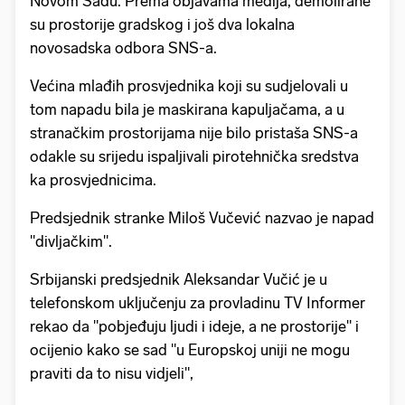
Novom Sadu. Prema objavama medija, demolirane
su prostorije gradskog i još dva lokalna
novosadska odbora SNS-a.
Većina mlađih prosvjednika koji su sudjelovali u
tom napadu bila je maskirana kapuljačama, a u
stranačkim prostorijama nije bilo pristaša SNS-a
odakle su srijedu ispaljivali pirotehnička sredstva
ka prosvjednicima.
Predsjednik stranke Miloš Vučević nazvao je napad
"divljačkim".
Srbijanski predsjednik Aleksandar Vučić je u
telefonskom uključenju za provladinu TV Informer
rekao da "pobjeđuju ljudi i ideje, a ne prostorije" i
ocijenio kako se sad "u Europskoj uniji ne mogu
praviti da to nisu vidjeli",