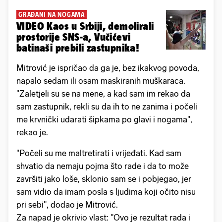
GRAĐANI NA NOGAMA
VIDEO Kaos u Srbiji, demolirali
prostorije SNS-a, Vučićevi
batinaši prebili zastupnika!
Mitrović je ispričao da ga je, bez ikakvog povoda,
napalo sedam ili osam maskiranih muškaraca.
"Zaletjeli su se na mene, a kad sam im rekao da
sam zastupnik, rekli su da ih to ne zanima i počeli
me krvnički udarati šipkama po glavi i nogama",
rekao je.
"Počeli su me maltretirati i vrijeđati. Kad sam
shvatio da nemaju pojma što rade i da to može
završiti jako loše, sklonio sam se i pobjegao, jer
sam vidio da imam posla s ljudima koji očito nisu
pri sebi", dodao je Mitrović.
Za napad je okrivio vlast: "Ovo je rezultat rada i