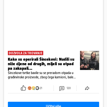
DOZVOLA ZA TROVANJE
Kako su operirali Šincekovi: Nudili su
niže cijene od drugih, mljeli su otpad
pa zakapali...
Šincekove tvrtke bavile su se preradom otpada u
građevinske proizvode, zbog čega kamioni, bale
plastike i samljeveni materijal dugo nisu izazivali
sumnju
21
120
Učitaj više