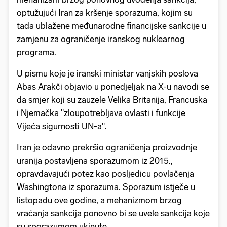
optužujući Iran za kršenje sporazuma, kojim su
tada ublažene međunarodne financijske sankcije u
zamjenu za ograničenje iranskog nuklearnog
programa.
U pismu koje je iranski ministar vanjskih poslova
Abas Arakči objavio u ponedjeljak na X-u navodi se
da smjer koji su zauzele Velika Britanija, Francuska
i Njemačka "zloupotrebljava ovlasti i funkcije
Vijeća sigurnosti UN-a".
Iran je odavno prekršio ograničenja proizvodnje
uranija postavljena sporazumom iz 2015.,
opravdavajući potez kao posljedicu povlačenja
Washingtona iz sporazuma. Sporazum istječe u
listopadu ove godine, a mehanizmom brzog
vraćanja sankcija ponovno bi se uvele sankcija koje
su sporazumom ukinute.