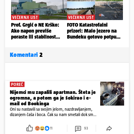
Komentari
2
POREČ
Nijemci mu zapalili apartman. Šteta je
ogromna, a potom ga je šokirao i e-
mail od Bookinga
Oni su nastavili sa svojim jelom, nazdravljanjem,
dizanjem čaša i boca. Čak su nam smetali dok smo
u panici kupili crijeva kako bismo pokušali ugasiti
požar, rekao je vlasnik
11
93