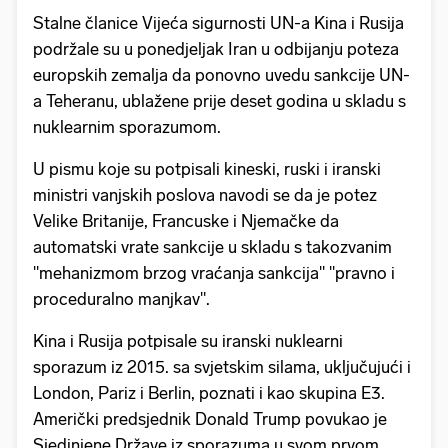
Stalne članice Vijeća sigurnosti UN-a Kina i Rusija
podržale su u ponedjeljak Iran u odbijanju poteza
europskih zemalja da ponovno uvedu sankcije UN-
a Teheranu, ublažene prije deset godina u skladu s
nuklearnim sporazumom.
U pismu koje su potpisali kineski, ruski i iranski
ministri vanjskih poslova navodi se da je potez
Velike Britanije, Francuske i Njemačke da
automatski vrate sankcije u skladu s takozvanim
"mehanizmom brzog vraćanja sankcija" "pravno i
proceduralno manjkav".
Kina i Rusija potpisale su iranski nuklearni
sporazum iz 2015. sa svjetskim silama, uključujući i
London, Pariz i Berlin, poznati i kao skupina E3.
Američki predsjednik Donald Trump povukao je
Sjedinjene Države iz sporazuma u svom prvom