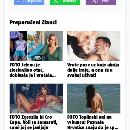
Preporučeni članci
FOTO Jelenu je
Vruće poze uz koje akcija
zlostavljao otac,
dulje traje, a ona će u
dobivala je i vraćala
svakoj uživati
kilograme: 'Brutalno me
tukao šakama'
FOTO Zgrozila bi Cro
FOTO Toplinski val na
Copa. Voli se šamarati,
vrhuncu: Poznate
sami joj se javljaju
Hrvatice znaju da je spas