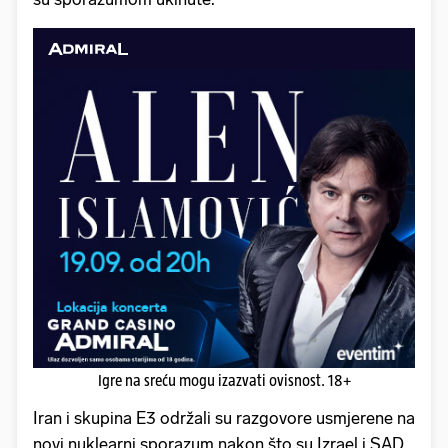
Igre na sreću mogu izazvati ovisnost. 18+
Iran i skupina E3 održali su razgovore usmjerene na
novi nuklearni sporazum nakon što su Izrael i SAD