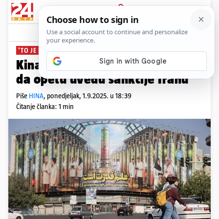
PRIJAVA
News
Komentari
2
'TO JE PRAVNO MANJKAVO'
Kina i Rusija protiv zahtjeva EU
da opetu uvedu sankcije Iranu
Piše
HINA
,
ponedjeljak, 1.9.2025. u 18:39
Čitanje članka: 1 min