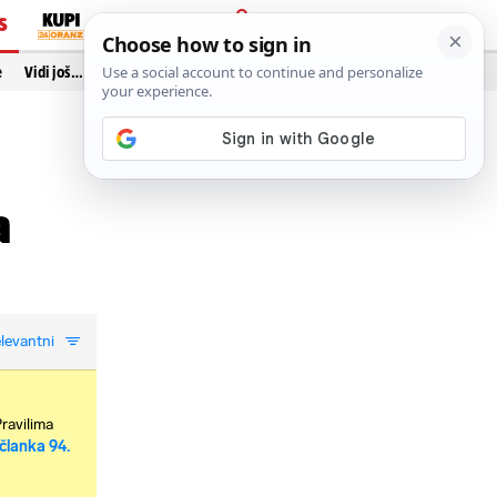
S
PRIJAVA
e
Vidi još…
a
levantni
Pravilima
članka 94.