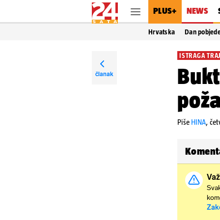
PLUS+
NEWS
Hrvatska
Dan pobjed
ISTRAGA TRA
Bukt
članak
poža
Piše
HINA
,
čet
Koment
Važ
Svak
kome
Zak