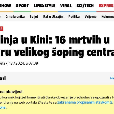
SHOW
SPORT
LIFE&STYLE
VIRAL
SCI/TECH
EXPRES
e
Crna kronika
Svijet
Rat u Ukrajini
Politika
Vrijeme
Kolumn
JE
inja u Kini: 16 mrtvih u
ru velikog šoping centr
vrtak, 18.7.2024. u 07:39
ari
Re
na obavijest:
i korisnik koji želi komentirati članke obvezan je prethodno se upoznati s 
ntiranja na web portalu 24sata te sa
zabranama propisanim stavkom 2. 
ona
.