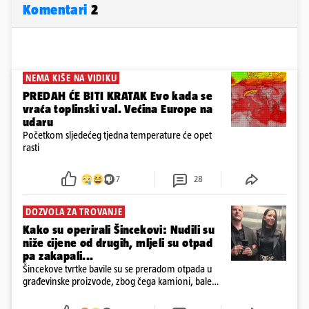
Komentari
2
NEMA KIŠE NA VIDIKU
PREDAH ĆE BITI KRATAK Evo kada se
vraća toplinski val. Većina Europe na
udaru
Početkom sljedećeg tjedna temperature će opet
rasti
7
28
DOZVOLA ZA TROVANJE
Kako su operirali Šincekovi: Nudili su
niže cijene od drugih, mljeli su otpad
pa zakapali...
Šincekove tvrtke bavile su se preradom otpada u
građevinske proizvode, zbog čega kamioni, bale
plastike i samljeveni materijal dugo nisu izazivali
sumnju