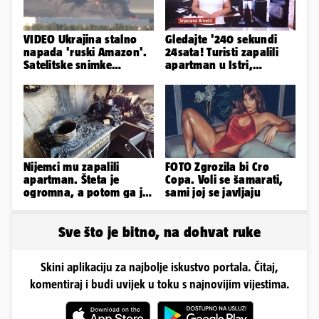
VIDEO Ukrajina stalno
Gledajte '240 sekundi
napada 'ruski Amazon'.
24sata! Turisti zapalili
Satelitske snimke
apartman u Istri,
pokazale što se događa
vlasnik: 'Sezona mi je
završena'
Nijemci mu zapalili
FOTO Zgrozila bi Cro
apartman. Šteta je
Copa. Voli se šamarati,
ogromna, a potom ga je
sami joj se javljaju
šokirao i e-mail od
Bookinga
Sve što je bitno, na dohvat ruke
Skini aplikaciju za najbolje iskustvo portala. Čitaj,
komentiraj i budi uvijek u toku s najnovijim vijestima.