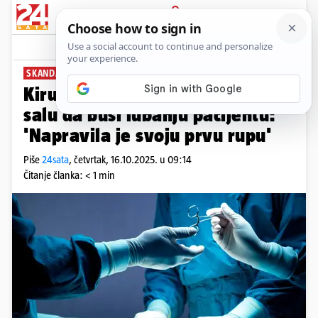
PRIJAVA
News
Komentari
2
SKANDAL U AUSTRIJI
Kirurginja pustila kćer (12) u
salu da buši lubanju pacijentu:
'Napravila je svoju prvu rupu'
Piše
24sata
,
četvrtak, 16.10.2025. u 09:14
Čitanje članka: < 1 min