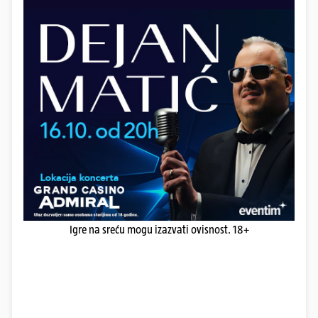
Igre na sreću mogu izazvati ovisnost. 18+