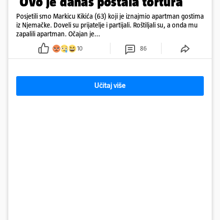
'Ovo je danas postala tortura'
Posjetili smo Markicu Kikića (63) koji je iznajmio apartman gostima
iz Njemačke. Doveli su prijatelje i partijali. Roštiljali su, a onda mu
zapalili apartman. Očajan je...
10
86
Učitaj više