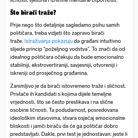
ličnosti, vještina i iznimne mentalne otpornosti.
Što birači traže?
Prije nego što detaljnije sagledamo psihu samih
političara, treba vidjeti što zapravo birači
traže.
Istraživanja pokazuju
da građani intuitivno
slijede princip "poželjnog vodstva". To znači da od
idealnog političara očekuju da bude emocionalno
stabilniji, ekstrovertiraniji, savjesniji, otvoreniji i
iskreniji od prosječnog građanina.
Zanimljivo je da birači istovremeno traže i sličnost.
Privlače ih kandidati s kojima dijele temeljne
vrijednosti, što se često preslikava i na slične
osobine ličnosti. Ta podudarnost, posredovana
ideološkim stavovima, stvara osjećaj emocionalne
bliskosti i jamči biraču da će ga političar dobro
predstavljati. Dakle, prvi test je jednostavan: jeste li