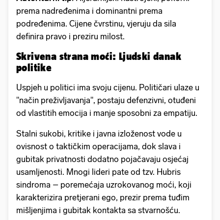
prema nadređenima i dominantni prema
podređenima. Cijene čvrstinu, vjeruju da sila
definira pravo i preziru milost.
Skrivena strana moći: Ljudski danak
politike
Uspjeh u politici ima svoju cijenu. Političari ulaze u
"način preživljavanja", postaju defenzivni, otuđeni
od vlastitih emocija i manje sposobni za empatiju.
Stalni sukobi, kritike i javna izloženost vode u
ovisnost o taktičkim operacijama, dok slava i
gubitak privatnosti dodatno pojačavaju osjećaj
usamljenosti. Mnogi lideri pate od tzv. Hubris
sindroma – poremećaja uzrokovanog moći, koji
karakterizira pretjerani ego, prezir prema tuđim
mišljenjima i gubitak kontakta sa stvarnošću.