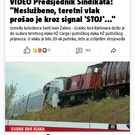
VIDEO Predsjednik Sindikata:
"Neslužbeno, teretni vlak
prošao je kroz signal 'STOJ'..."
Između kolodvora Sveti Ivan Žabno - Gradec kod Bjelovara došlo je
do sudara teretnog vlaka HŽ Carga i putničkog vlaka HŽ putničkog
prijevoza. U vlaku je bilo 20-ak putnika, teže je ozlijeđen strojovođa
17
149
SUDAR DVA VLAKA