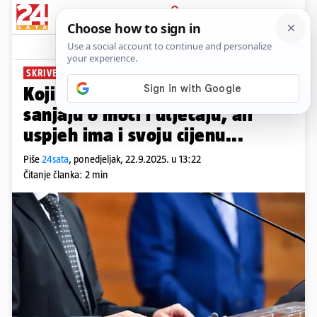
PRIJAVA
News
Komentari
1
SKRIVENA STRANA MOĆI
Koji ste vi tip političara? Mnogi
sanjaju o moći i utjecaju, ali
uspjeh ima i svoju cijenu...
Piše
24sata
,
ponedjeljak, 22.9.2025. u 13:22
Čitanje članka: 2 min