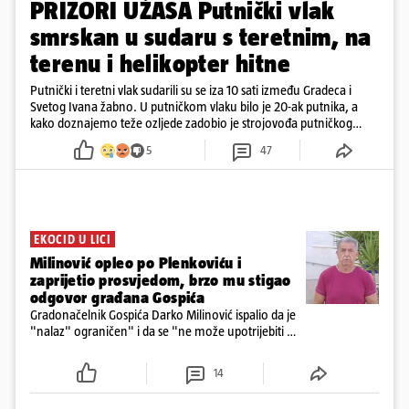
PRIZORI UŽASA Putnički vlak
smrskan u sudaru s teretnim, na
terenu i helikopter hitne
Putnički i teretni vlak sudarili su se iza 10 sati između Gradeca i
Svetog Ivana žabno. U putničkom vlaku bilo je 20-ak putnika, a
kako doznajemo teže ozljede zadobio je strojovođa putničkog
vlaka. Zatvoren je promet, a fotoreporteri Prigorskog objavili su
5
47
prve snimke s mjesta sudara
EKOCID U LICI
Milinović opleo po Plenkoviću i
zaprijetio prosvjedom, brzo mu stigao
odgovor građana Gospića
Gradonačelnik Gospića Darko Milinović ispalio da je
"nalaz" ograničen" i da se "ne može upotrijebiti za
sudske sporove". Građani Gospića ga podsjetili da
ga je naručio Uskok i da je dio spisa
14