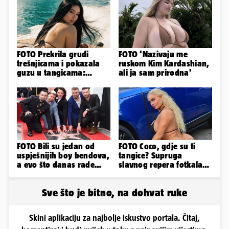
FOTO Prekrila grudi
FOTO 'Nazivaju me
trešnjicama i pokazala
ruskom Kim Kardashian,
guzu u tangicama:
ali ja sam prirodna'
Ovako ljetuje bujna
Slavonka
FOTO Bili su jedan od
FOTO Coco, gdje su ti
uspješnijih boy bendova,
tangice? Supruga
a evo što danas rade
slavnog repera fotkala
članovi skupine NSYNC
se ispred auta i pokazala
sve
Sve što je bitno, na dohvat ruke
Skini aplikaciju za najbolje iskustvo portala. Čitaj,