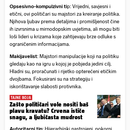
Opsesivno-kompulzivni ti
p: Vrijedni, savjesni i
etični, ovi političari su majstori za kreiranje politika.
Njihova ljubav prema detaljima i promišljenost čine
ih izvrsnima u mirnodopskim uvjetima, ali mogu biti
loši lideri u krizama koje zahtijevaju brze odluke s
ograničenim informacijama.
Makijavelist
: Majstori manipulacije koji na politiku
gledaju kao na igru u kojoj je pobjeda jedini cilj.
Hladni su, proračunati i rijetko opterećeni etičkim
dvojbama. Fokusirani su na strategiju i
iskorištavanje slabosti protivnika.
TAJNE BOJA
Zašto političari vole nositi baš
plavu kravatu? Crvena ističe
snagu, a ljubičasta mudrost
Autoritarni tip
: Hijerarhijski nastrojeni, pokorni