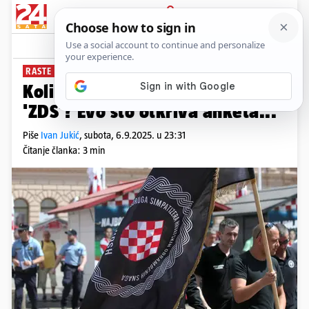
PRIJAVA
News
Komentari
25
RASTE LI DOMOLJUBLJE ILI USTAŠIZACIJA?
Koliko Hrvata podržava pozdrav
'ZDS'? Evo što otkriva anketa...
Piše
Ivan Jukić
,
subota, 6.9.2025. u 23:31
Čitanje članka: 3 min