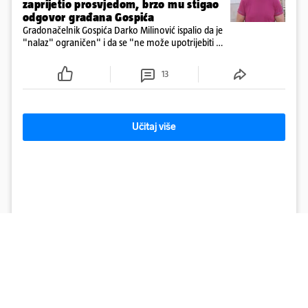
zaprijetio prosvjedom, brzo mu stigao
odgovor građana Gospića
Gradonačelnik Gospića Darko Milinović ispalio da je
"nalaz" ograničen" i da se "ne može upotrijebiti za
sudske sporove". Građani Gospića ga podsjetili da
ga je naručio Uskok i da je dio spisa
13
Učitaj više