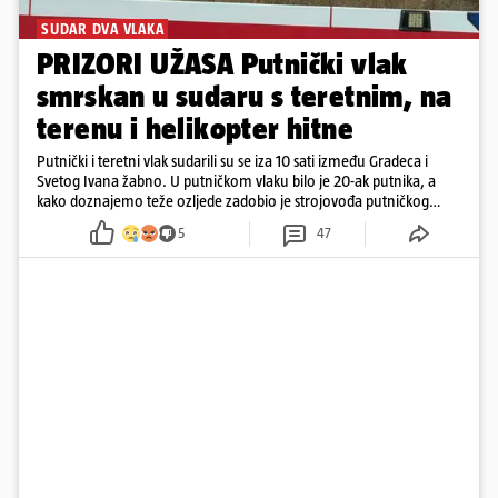
SUDAR DVA VLAKA
PRIZORI UŽASA Putnički vlak
smrskan u sudaru s teretnim, na
terenu i helikopter hitne
Putnički i teretni vlak sudarili su se iza 10 sati između Gradeca i
Svetog Ivana žabno. U putničkom vlaku bilo je 20-ak putnika, a
kako doznajemo teže ozljede zadobio je strojovođa putničkog
vlaka. Zatvoren je promet, a fotoreporteri Prigorskog objavili su
5
47
prve snimke s mjesta sudara