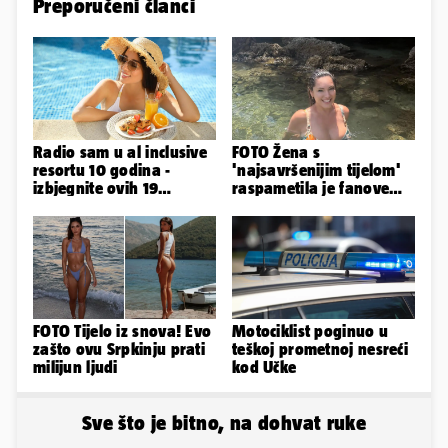
Preporučeni članci
Radio sam u al inclusive
FOTO Žena s
resortu 10 godina -
'najsavršenijim tijelom'
izbjegnite ovih 19
raspametila je fanove
grešaka i olakšajte si
zaigranim fotkama iz
odmor
plićaka
FOTO Tijelo iz snova! Evo
Motociklist poginuo u
zašto ovu Srpkinju prati
teškoj prometnoj nesreći
milijun ljudi
kod Učke
Sve što je bitno, na dohvat ruke