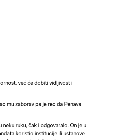
nost, već će dobiti vidljivost i
ao mu zaborav pa je red da Penava
 neku ruku, čak i odgovaralo. On je u
data koristio institucije ili ustanove