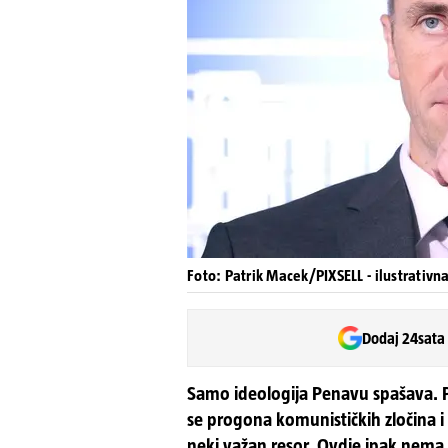
Foto: Patrik Macek/PIXSELL - ilustrativna
Dodaj 24sata
Samo ideologija Penavu spašava. 
se progona komunističkih zločina 
neki važan resor. Ovdje ipak nema