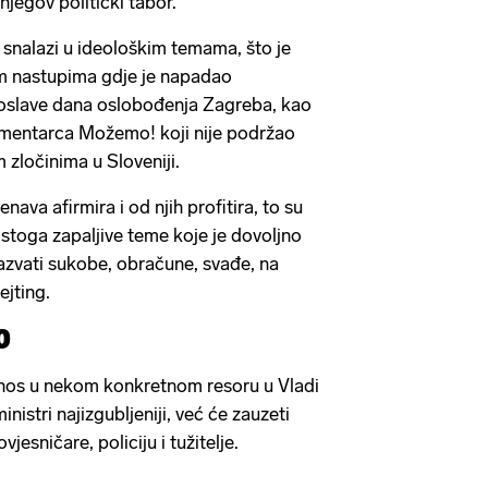
u njegov politički tabor.
 snalazi u ideološkim temama, što je
im nastupima gdje je napadao
oslave dana oslobođenja Zagreba, kao
lamentarca Možemo! koji nije podržao
 zločinima u Sloveniji.
ava afirmira i od njih profitira, to su
 stoga zapaljive teme koje je dovoljno
zazvati sukobe, obračune, svađe, na
ejting.
0
nos u nekom konkretnom resoru u Vladi
nistri najizgubljeniji, već će zauzeti
jesničare, policiju i tužitelje.