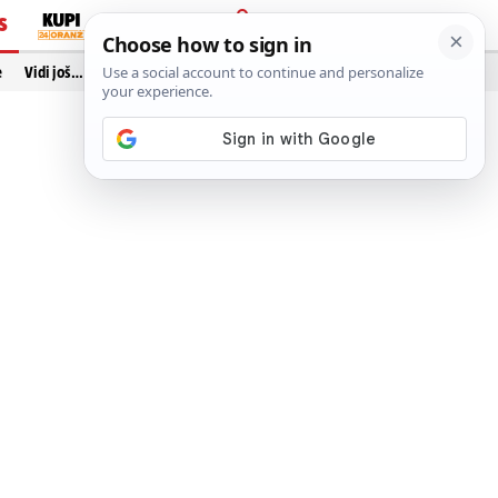
S
PRIJAVA
e
Vidi još…