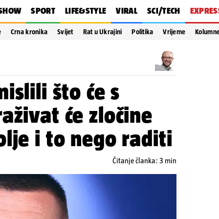
SHOW
SPORT
LIFE&STYLE
VIRAL
SCI/TECH
EXPRES
e
Crna kronika
Svijet
Rat u Ukrajini
Politika
Vrijeme
Kolumn
slili što će s
aživat će zločine
je i to nego raditi
Čitanje članka: 3 min