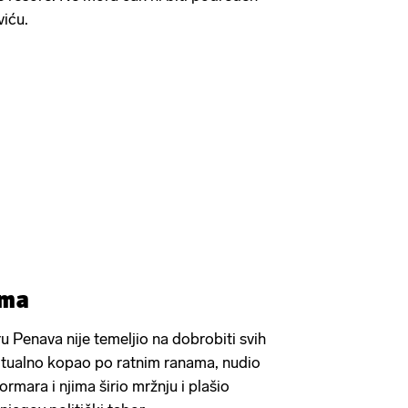
viću.
ama
u Penava nije temeljio na dobrobiti svih
ritualno kopao po ratnim ranama, nudio
ormara i njima širio mržnju i plašio