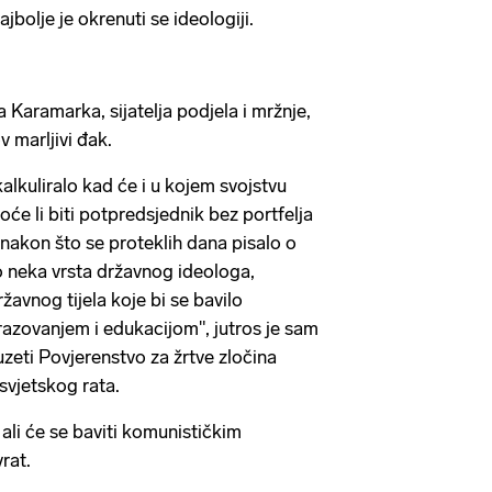
ajbolje je okrenuti se ideologiji.
.
a Karamarka, sijatelja podjela i mržnje,
v marljivi đak.
lkuliralo kad će i u kojem svojstvu
oće li biti potpredsjednik bez portfelja
, nakon što se proteklih dana pisalo o
 neka vrsta državnog ideologa,
avnog tijela koje bi se bavilo
razovanjem i edukacijom", jutros je sam
zeti Povjerenstvo za žrtve zločina
svjetskog rata.
 ali će se baviti komunističkim
vrat.