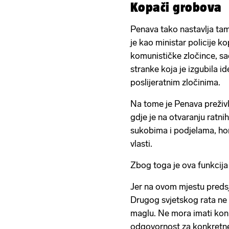
Kopači grobova
Penava tako nastavlja ta
je kao ministar policije 
komunističke zločince, sa
stranke koja je izgubila id
poslijeratnim zločinima.
Na tome je Penava preživ
gdje je na otvaranju ratnih
sukobima i podjelama, ho
vlasti.
Zbog toga je ova funkcija
Jer na ovom mjestu preds
Drugog svjetskog rata ne 
maglu. Ne mora imati konk
odgovornost za konkretne