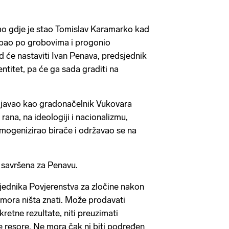
mo gdje je stao Tomislav Karamarko kad
kopao po grobovima i progonio
d će nastaviti Ivan Penava, predsjednik
entitet, pa će ga sada graditi na
ljavao kao gradonačelnik Vukovara
 rana, na ideologiji i nacionalizmu,
mogenizirao birače i održavao se na
 savršena za Penavu.
jednika Povjerenstva za zločine nakon
mora ništa znati. Može prodavati
retne rezultate, niti preuzimati
 resore. Ne mora čak ni biti podređen