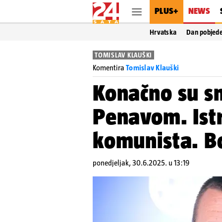
PLUS+
NEWS
Hrvatska
Dan pobjed
TOMISLAV KLAUŠKI
Komentira
Tomislav Klauški
Konačno su smi
Penavom. Istr
komunista. Bol
ponedjeljak, 30.6.2025. u 13:19