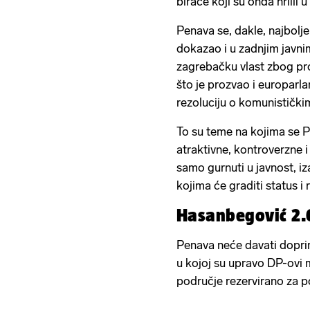
birače koji su onda hrlili 
Penava se, dakle, najbolje
dokazao i u zadnjim javn
zagrebačku vlast zbog pr
što je prozvao i europar
rezoluciju o komunističkim
To su teme na kojima se Pen
atraktivne, kontroverzne i
samo gurnuti u javnost, i
kojima će graditi status i r
Hasanbegović 2.
Penava neće davati dopri
u kojoj su upravo DP-ovi mi
područje rezervirano za pov