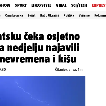
SHOW
SPORT
LIFE&STYLE
VIRAL
SCI/TECH
EXPRES
e
Crna kronika
Svijet
Rat u Ukrajini
Politika
Vrijeme
Kolumn
tsku čeka osjetno
 nedjelju najavili
 nevremena i kišu
9:30
Čitanje članka: 1 min