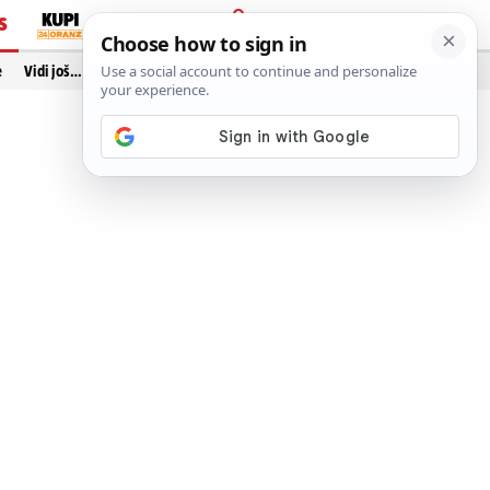
S
PRIJAVA
e
Vidi još…