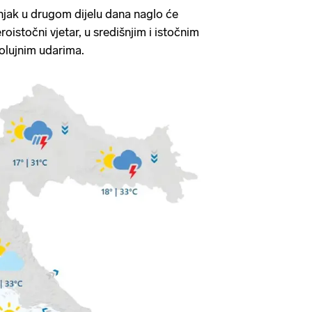
njak u drugom dijelu dana naglo će
eroistočni vjetar, u središnjim i istočnim
 olujnim udarima.