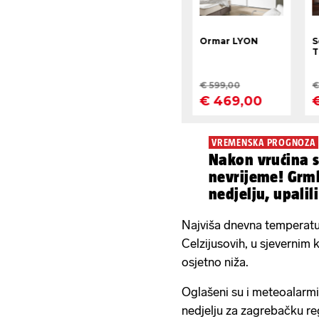
VREMENSKA PROGNOZA
Nakon vrućina s
nevrijeme! Grml
nedjelju, upali
Najviša dnevna temperatu
Celzijusovih, u sjevernim
osjetno niža.
Oglašeni su i meteoalarmi
nedjelju za zagrebačku reg