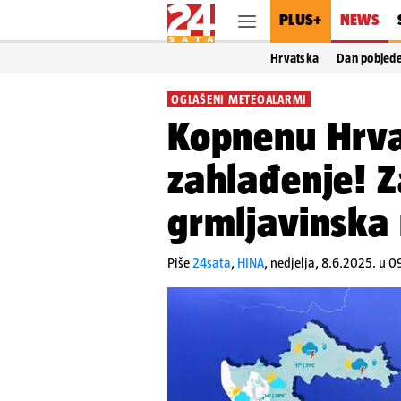
PLUS+
NEWS
Hrvatska
Dan pobjed
OGLAŠENI METEOALARMI
Kopnenu Hrva
zahlađenje! Za
grmljavinska
Piše
24sata
,
HINA
,
nedjelja, 8.6.2025. u 0