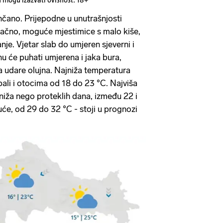
čano. Prijepodne u unutrašnjosti
ačno, moguće mjestimice s malo kiše,
je. Vjetar slab do umjeren sjeverni i
nu će puhati umjerena i jaka bura,
 udare olujna. Najniža temperatura
bali i otocima od 18 do 23 °C. Najviša
iža nego proteklih dana, između 22 i
ruće, od 29 do 32 °C - stoji u prognozi