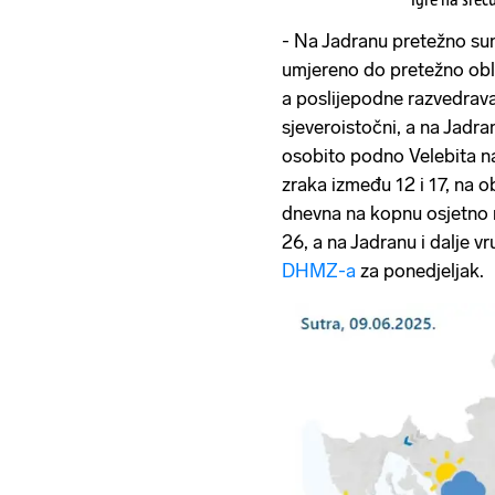
- Na Jadranu pretežno sun
umjereno do pretežno obl
a poslijepodne razvedravan
sjeveroistočni, a na Jadra
osobito podno Velebita na
zraka između 12 i 17, na o
dnevna na kopnu osjetno n
26, a na Jadranu i dalje v
DHMZ-a
za ponedjeljak.