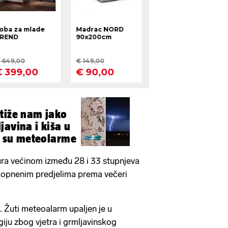
tiže nam jako
javina i kiša u
li su meteolarme
ra većinom između 28 i 33 stupnjeva
 kopnenim predjelima prema večeri
. Žuti meteoalarm upaljen je u
iju zbog vjetra i grmljavinskog