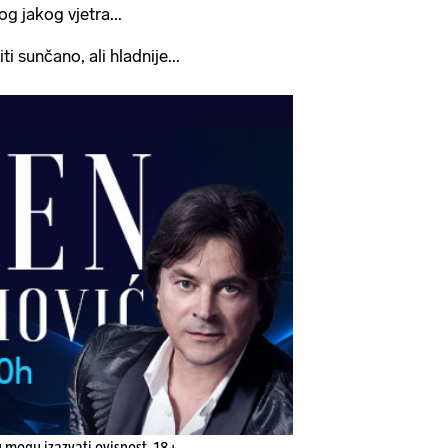
g jakog vjetra...
ti sunčano, ali hladnije...
u mogu izazvati ovisnost. 18+