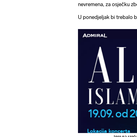
nevremena, za osječku zbo
U ponedjeljak bi trebalo bi
Igre na sreć