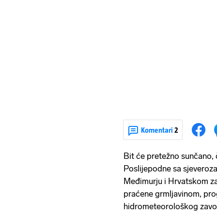
Komentari
2
Bit će pretežno sunčano, č
Poslijepodne sa sjeveroza
Međimurju i Hrvatskom zag
praćene grmljavinom, pr
hidrometeorološkog zavod