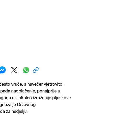
esto vruće, a navečer vjetrovito.
pada naoblačenje, ponajprije u
orju uz lokalno izraženije pljuskove
ognoza je Državnog
a za nedjelju.