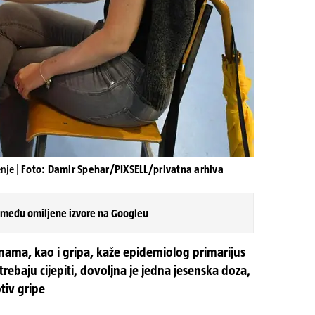
enje |
Foto: Damir Spehar/PIXSELL/privatna arhiva
 među omiljene izvore na Googleu
nama, kao i gripa, kaže epidemiolog primarijus
trebaju cijepiti, dovoljna je jedna jesenska doza,
tiv gripe