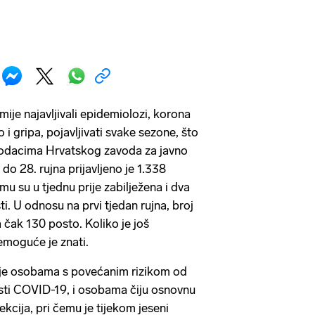
ije najavljivali epidemiolozi, korona
 i gripa, pojavljivati svake sezone, što
podacima Hrvatskog zavoda za javno
 do 28. rujna prijavljeno je 1.338
u su u tjednu prije zabilježena i dva
i. U odnosu na prvi tjedan rujna, broj
 čak 130 posto. Koliko je još
nemoguće je znati.
nje osobama s povećanim rizikom od
esti COVID-19, i osobama čiju osnovnu
kcija, pri čemu je tijekom jeseni