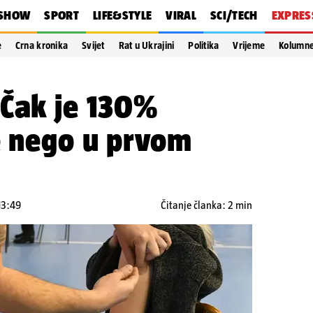
SHOW
SPORT
LIFE&STYLE
VIRAL
SCI/TECH
EXPRES
e
Crna kronika
Svijet
Rat u Ukrajini
Politika
Vrijeme
Kolumn
 Čak je 130%
e nego u prvom
13:49
Čitanje članka: 2 min