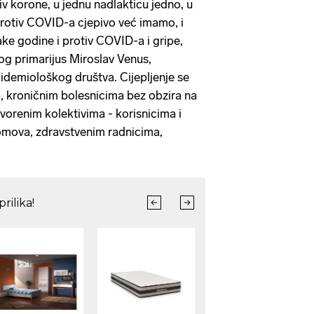
tiv korone, u jednu nadlakticu jedno, u
protiv COVID-a cjepivo već imamo, i
ake godine i protiv COVID-a i gripe,
g primarijus Miroslav Venus,
demiološkog društva. Cijepljenje se
, kroničnim bolesnicima bez obzira na
vorenim kolektivima - korisnicima i
domova, zdravstvenim radnicima,