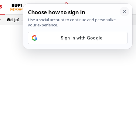
S
PRIJAVA
e
Vidi još…