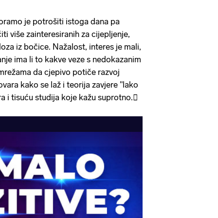
ramo je potrošiti istoga dana pa
ti više zainteresiranih za cijepljenje,
oza iz bočice. Nažalost, interes je mali,
nje ima li to kakve veze s nedokazanim
mrežama da cjepivo potiče razvoj
ara kako se laž i teorija zavjere "lako
ra i tisuću studija koje kažu suprotno.