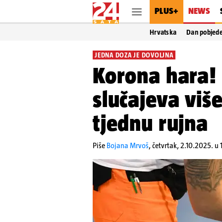
PLUS+
NEWS
Hrvatska
Dan pobjed
JEDNA DOZA JE DOVOLJNA
Korona hara!
slučajeva viš
tjednu rujna
Piše
Bojana Mrvoš
,
četvrtak, 2.10.2025. u 