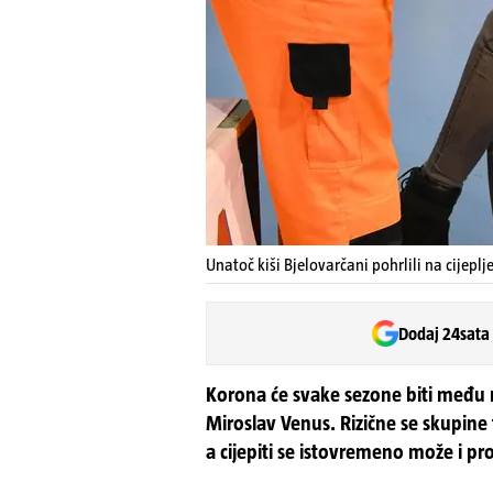
Unatoč kiši Bjelovarčani pohrlili na cijeplj
Dodaj 24sata
Korona će svake sezone biti među 
Miroslav Venus. Rizične se skupine 
a cijepiti se istovremeno može i pro