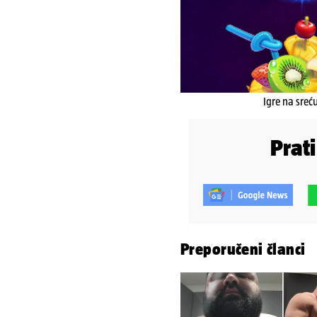
Igre na sreć
Prat
Preporučeni članci