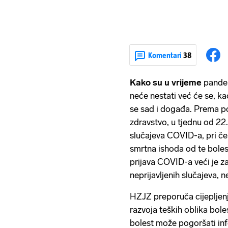
Komentari
38
Kako su u vrijeme
pandem
neće nestati već će se, kao
se sad i događa. Prema 
zdravstvo, u tjednu od 22.
slučajeva COVID-a, pri čem
smrtna ishoda od te bolest
prijava COVID-a veći je za
neprijavljenih slučajeva, 
HZJZ preporuča cijeplje
razvoja teških oblika bol
bolest može pogoršati infe