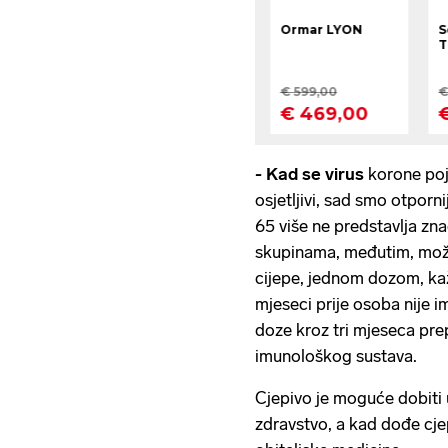
- Kad se virus
korone poja
osjetljivi, sad smo otporn
65 više ne predstavlja zna
skupinama, međutim, može 
cijepe, jednom dozom, kaže
mjeseci prije osoba nije im
doze kroz tri mjeseca pr
imunološkog sustava.
Cjepivo je moguće dobiti
zdravstvo, a kad dođe cjepi