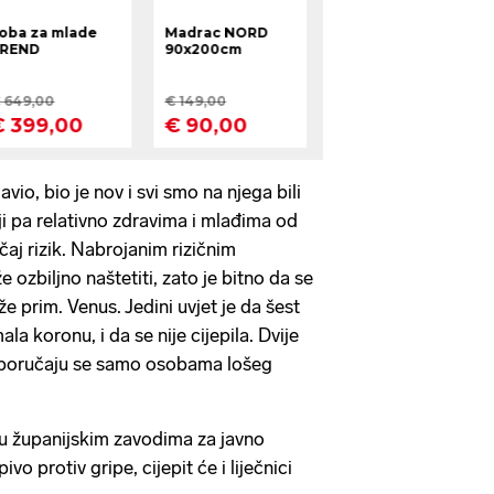
vio, bio je nov i svi smo na njega bili
iji pa relativno zdravima i mlađima od
čaj rizik. Nabrojanim rizičnim
ozbiljno naštetiti, zato je bitno da se
 prim. Venus. Jedini uvjet je da šest
ala koronu, i da se nije cijepila. Dvije
eporučaju se samo osobama lošeg
 u županijskim zavodima za javno
vo protiv gripe, cijepit će i liječnici