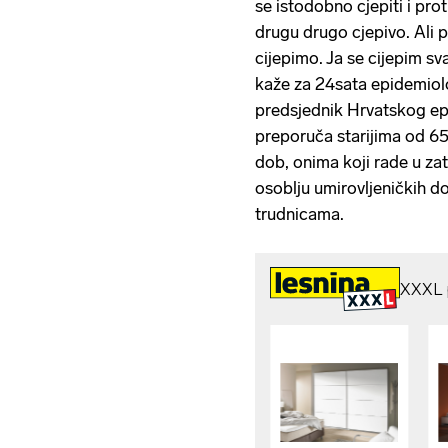
se istodobno cjepiti i pro
drugu drugo cjepivo. Ali 
cijepimo. Ja se cijepim sv
kaže za 24sata epidemiolo
predsjednik Hrvatskog epi
preporuča starijima od 65
dob, onima koji rade u zat
osoblju umirovljeničkih 
trudnicama.