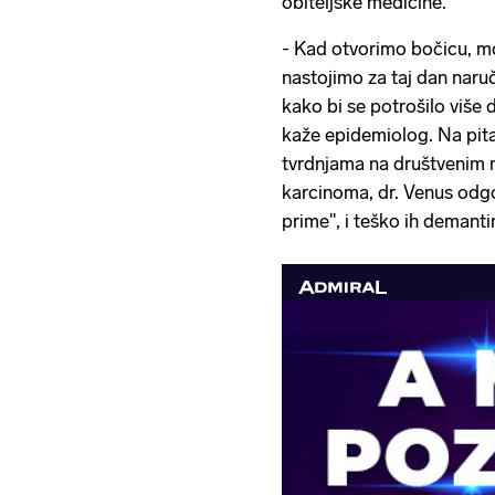
obiteljske medicine.
- Kad otvorimo bočicu, mo
nastojimo za taj dan naruči
kako bi se potrošilo više d
kaže epidemiolog. Na pita
tvrdnjama na društvenim 
karcinoma, dr. Venus odgov
prime", i teško ih demanti