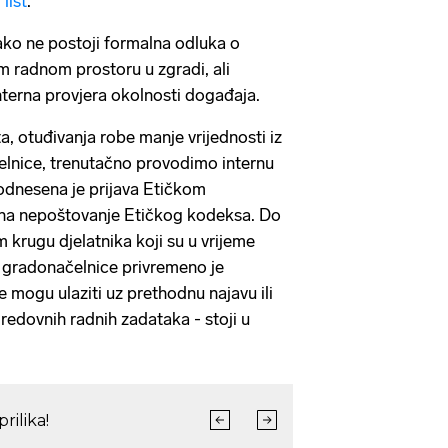
list
.
ako ne postoji formalna odluka o
m radnom prostoru u zgradi, ali
nterna provjera okolnosti događaja.
, otuđivanja robe manje vrijednosti iz
lnice, trenutačno provodimo internu
Podnesena je prijava Etičkom
na nepoštovanje Etičkog kodeksa. Do
krugu djelatnika koji su u vrijeme
u gradonačelnice privremeno je
e mogu ulaziti uz prethodnu najavu ili
 redovnih radnih zadataka - stoji u