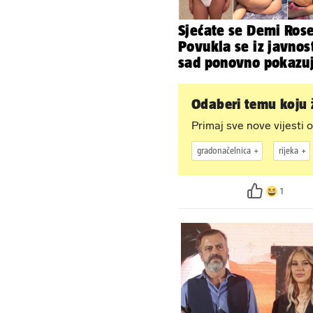
Sjećate se Demi Ros
Povukla se iz javnost
sad ponovno pokazu
obline. Ovako izgle
Odaberi temu koju ž
Primaj sve nove vijesti o
gradonačelnica
rijeka
1