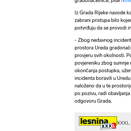
gradonačelnice, piše
Novi 
Iz Grada Rijeke navode k
zabrani pristupa bilo koje
potvrđuju da se provodi i
- Zbog nedavnog incidenta
prostora Ureda gradonače
provjeru svih okolnosti. 
povjereniku zbog sumnje 
okončanja postupka, užem 
incidenta boravili u Ured
naloženo da u te prostorij
po pozivu, radi obavljanja
odgovoru Grada.