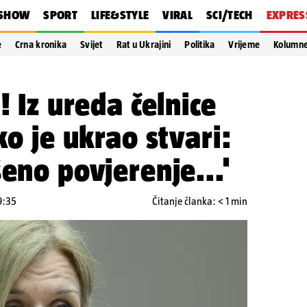
SHOW
SPORT
LIFE&STYLE
VIRAL
SCI/TECH
EXPRES
e
Crna kronika
Svijet
Rat u Ukrajini
Politika
Vrijeme
Kolumn
! Iz ureda čelnice
ko je ukrao stvari:
šeno povjerenje...'
9:35
Čitanje članka: < 1 min