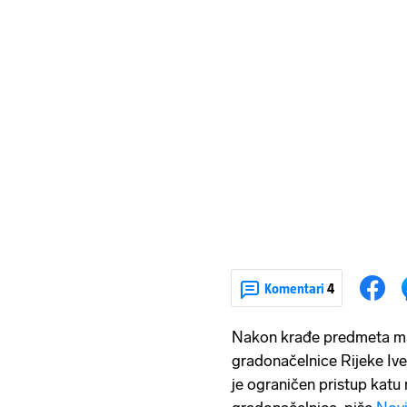
Komentari
4
Nakon krađe predmeta man
gradonačelnice Rijeke Ive
je ograničen pristup katu