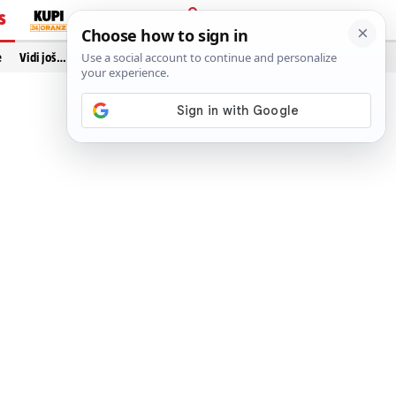
S
PRIJAVA
e
Vidi još…