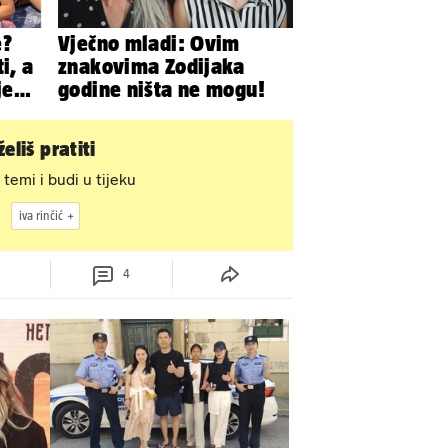
e?
Vječno mladi: Ovim
i, a
znakovima Zodijaka
je
godine ništa ne mogu!
da
eliš pratiti
 temi i budi u tijeku
iva rinčić
4