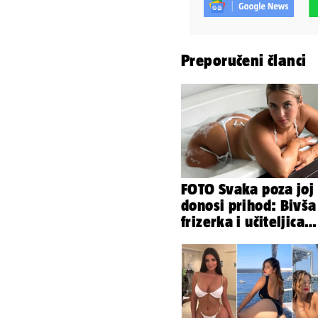
Preporučeni članci
FOTO Svaka poza joj
donosi prihod: Bivša
frizerka i učiteljica
oblinama je zapalila
Instagram