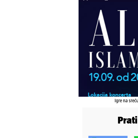
Igre na sreć
Prat