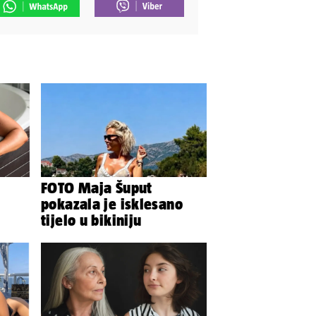
FOTO Maja Šuput
pokazala je isklesano
tijelo u bikiniju