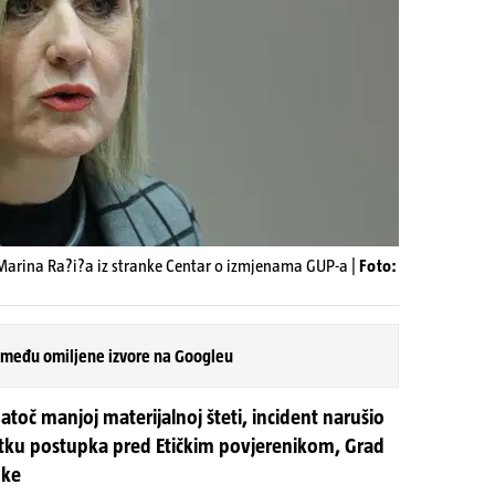
i Marina Ra?i?a iz stranke Centar o izmjenama GUP-a |
Foto:
 među omiljene izvore na Googleu
toč manjoj materijalnoj šteti, incident narušio
ku postupka pred Etičkim povjerenikom, Grad
uke