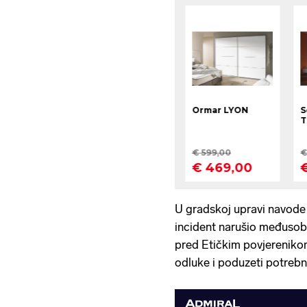
U gradskoj upravi navode d
incident narušio međusob
pred Etičkim povjerenikom,
odluke i poduzeti potrebn