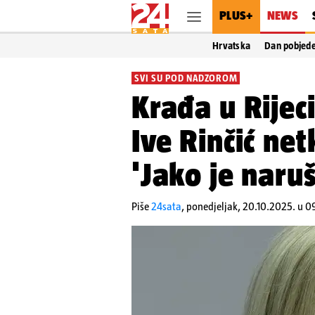
PLUS+
NEWS
Hrvatska
Dan pobjed
SVI SU POD NADZOROM
Krađa u Rijeci
Ive Rinčić net
'Jako je naru
Piše
24sata
,
ponedjeljak, 20.10.2025. u 0