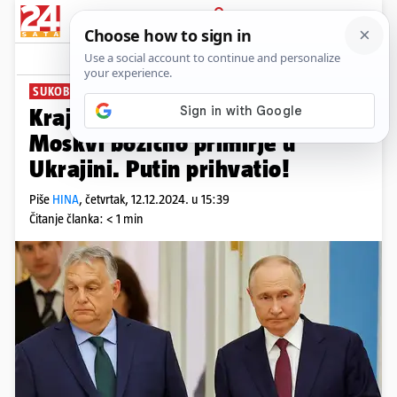
PRIJAVA
News
Komentari
2
SUKOB U UKRAJINI
Kraj rata? Orban predložio
Moskvi božićno primirje u
Ukrajini. Putin prihvatio!
Piše
HINA
,
četvrtak, 12.12.2024. u 15:39
Čitanje članka: < 1 min