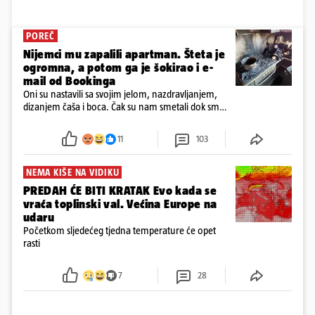
POREČ
Nijemci mu zapalili apartman. Šteta je
ogromna, a potom ga je šokirao i e-
mail od Bookinga
Oni su nastavili sa svojim jelom, nazdravljanjem,
dizanjem čaša i boca. Čak su nam smetali dok smo
u panici kupili crijeva kako bismo pokušali ugasiti
požar, rekao je vlasnik
11
103
NEMA KIŠE NA VIDIKU
PREDAH ĆE BITI KRATAK Evo kada se
vraća toplinski val. Većina Europe na
udaru
Početkom sljedećeg tjedna temperature će opet
rasti
7
28