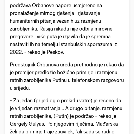
podržava Orbanove napore usmjerene na
pronalaženje mirnog rješenja i rješavanje
humanitarnih pitanja vezanih uz razmjenu
zarobljenika. Rusija nikada nije odbila mirovne
pregovore i više puta je izjavila da je spremna
nastaviti ih na temelju Istanbulskih sporazuma iz
2022. - rekao je Peskov.
Predstojnik Orbanova ureda prethodno je rekao da
je premijer predložio božićno primirje i razmjenu
ratnih zarobljenika Putinu u telefonskom razgovoru
u srijedu.
- Za jedan (prijedlog o prekidu vatre) je rečeno da
je vrijedan razmatranja... A drugo pitanje, razmjenu
ratnih zarobljenika, (Putin) je podržao - rekao je
Gergely Gulyas. Po njegovim riječima, Mađarska
želi da primirje traje zauvijek, "ali sada se radi o