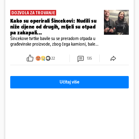
DOZVOLA ZA TROVANJE
Kako su operirali Šincekovi: Nudili su
niže cijene od drugih, mljeli su otpad
pa zakapali...
Šincekove tvrtke bavile su se preradom otpada u
građevinske proizvode, zbog čega kamioni, bale
plastike i samljeveni materijal dugo nisu izazivali
sumnju
22
135
Učitaj više