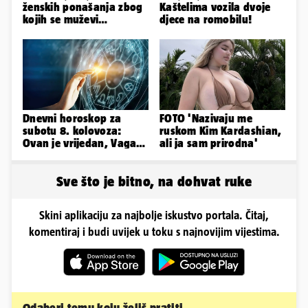
ženskih ponašanja zbog
Kaštelima vozila dvoje
kojih se muževi
djece na romobilu!
emocionalno distanciraju
Dnevni horoskop za
FOTO 'Nazivaju me
subotu 8. kolovoza:
ruskom Kim Kardashian,
Ovan je vrijedan, Vaga
ali ja sam prirodna'
uživa u izlascima...
Sve što je bitno, na dohvat ruke
Skini aplikaciju za najbolje iskustvo portala. Čitaj,
komentiraj i budi uvijek u toku s najnovijim vijestima.