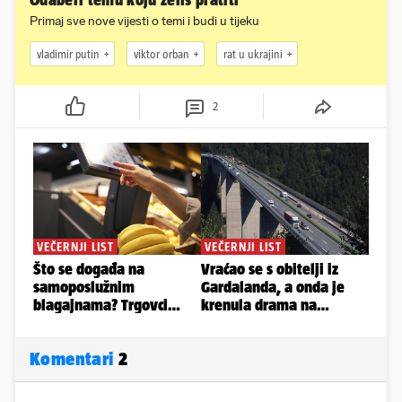
Odaberi temu koju želiš pratiti
Primaj sve nove vijesti o temi i budi u tijeku
vladimir putin
viktor orban
rat u ukrajini
2
Komentari
2