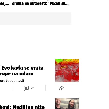
 Evo kada se vraća
Europe na udaru
re će opet rasti
28
kovi: Nudili su niže