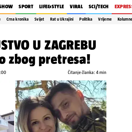
SHOW
SPORT
LIFE&STYLE
VIRAL
SCI/TECH
EXPRES
e
Crna kronika
Svijet
Rat u Ukrajini
Politika
Vrijeme
Kolumn
STVO U ZAGREBU
eo zbog pretresa!
8:00
Čitanje članka: 4 min