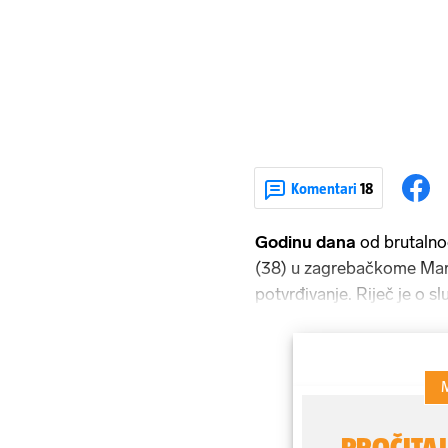
Komentari
18
Godinu dana
od brutalno
(38) u zagrebačkome Mar
potvrđivanje. Riječ je o sl
bivšeg supruga Andreja B
Matiju Mašalu i njegova pr
nesretni par. Sve to za di
eura koje bi dobio Mašala.
istražiteljima, tvrdi da j