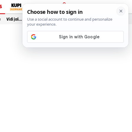
S
PRIJAVA
e
Vidi još…