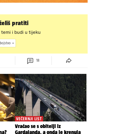
eliš pratiti
 temi i budi u tijeku
bojstvo
18