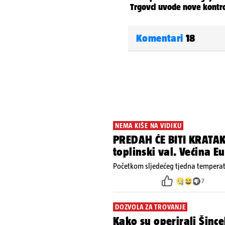
Komentari
18
NEMA KIŠE NA VIDIKU
PREDAH ĆE BITI KRATAK
toplinski val. Većina 
Početkom sljedećeg tjedna temperatu
7
DOZVOLA ZA TROVANJE
Kako su operirali Šince