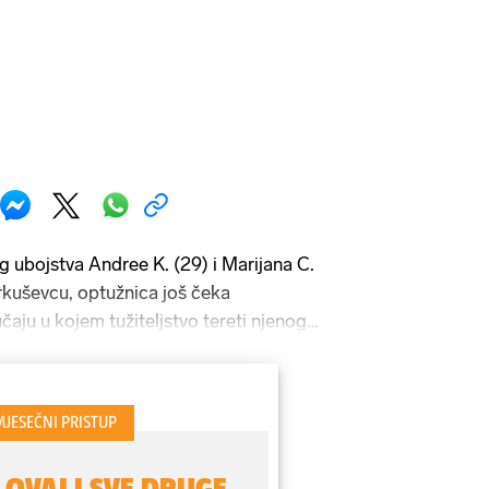
g ubojstva Andree K. (29) i Marijana C.
kuševcu, optužnica još čeka
učaju u kojem tužiteljstvo tereti njenog
ajca da je potaknuo tadašnjeg vojnika
ijatelja Frana Radinovića da ubiju
jelove motocikla u vrijednosti od 20.000
 Radinović, koji je sve priznao
e sudjelovao jer mu je Mašala rekao da će