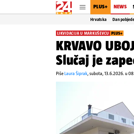
PLUS+
NEWS
Hrvatska
Dan pobjed
LIKVIDACIJA U MARKUŠEVCU
PLUS+
KRVAVO UBOJ
Slučaj je zap
Piše
Laura Šiprak
,
subota, 13.6.2026. u 0