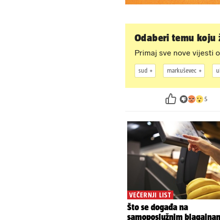
Odaberi temu koju ž
Primaj sve nove vijesti o
sud
markuševec
u
5