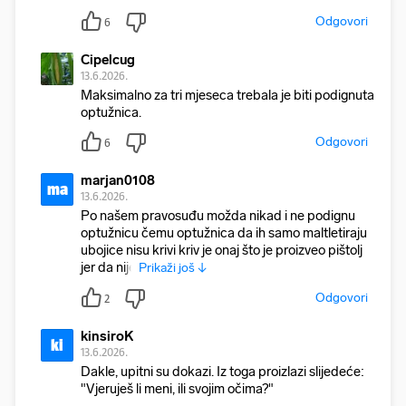
Odgovori
6
Cipelcug
13.6.2026.
Maksimalno za tri mjeseca trebala je biti podignuta
optužnica.
Odgovori
6
marjan0108
ma
13.6.2026.
Po našem pravosuđu možda nikad i ne podignu
optužnicu čemu optužnica da ih samo maltletiraju
ubojice nisu krivi kriv je onaj što je proizveo pištolj
jer da nije
Prikaži još ↓
Odgovori
2
kinsiroK
ki
13.6.2026.
Dakle, upitni su dokazi. Iz toga proizlazi slijedeće:
"Vjeruješ li meni, ili svojim očima?"