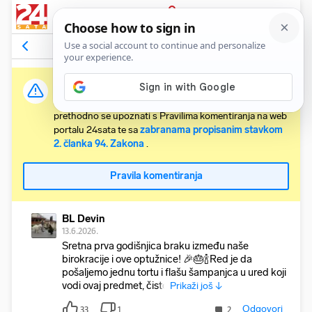
PRIJAVA
Komentari
18
Relevantni
Važna obavijest:
Svaki korisnik koji želi komentirati članke obvezan je
prethodno se upoznati s Pravilima komentiranja na web
portalu 24sata te sa
zabranama propisanim stavkom
2. članka 94. Zakona
.
Pravila komentiranja
BL Devin
13.6.2026.
Sretna prva godišnjica braku između naše
birokracije i ove optužnice! 🎉🎂🍾Red je da
pošaljemo jednu tortu i flašu šampanjca u ured koji
vodi ovaj predmet, čisto
Prikaži još ↓
Odgovori
33
1
2