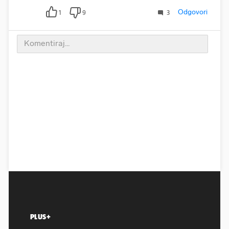
Odgovori
1
9
3
PLUS+