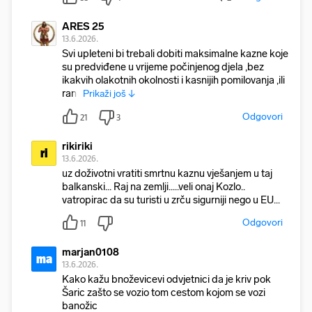
ARES 25
13.6.2026.
Svi upleteni bi trebali dobiti maksimalne kazne koje
su predviđene u vrijeme počinjenog djela ,bez
ikakvih olakotnih okolnosti i kasnijih pomilovanja ,ili
ranij
Prikaži još ↓
Odgovori
21
3
rikiriki
ri
13.6.2026.
uz doživotni vratiti smrtnu kaznu vješanjem u taj
balkanski... Raj na zemlji.....veli onaj Kozlo..
vatropirac da su turisti u zrču sigurniji nego u EU...
Odgovori
11
marjan0108
ma
13.6.2026.
Kako kažu bnoževicevi odvjetnici da je kriv pok
Šaric zašto se vozio tom cestom kojom se vozi
banožic