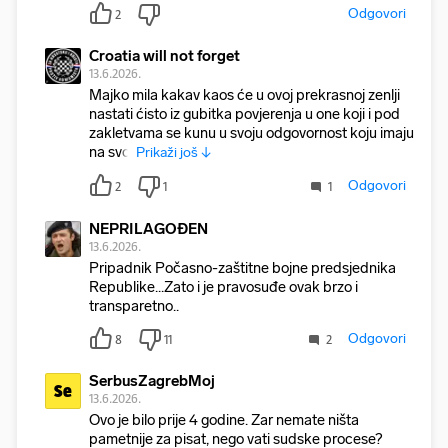
Odgovori
2
Croatia will not forget
13.6.2026.
Majko mila kakav kaos će u ovoj prekrasnoj zenlji
nastati ćisto iz gubitka povjerenja u one koji i pod
zakletvama se kunu u svoju odgovornost koju imaju
na svoj
Prikaži još ↓
Odgovori
2
1
1
NEPRILAGOĐEN
13.6.2026.
Pripadnik Počasno-zaštitne bojne predsjednika
Republike...Zato i je pravosuđe ovak brzo i
transparetno..
Odgovori
8
11
2
SerbusZagrebMoj
Se
13.6.2026.
Ovo je bilo prije 4 godine. Zar nemate ništa
pametnije za pisat, nego vati sudske procese?