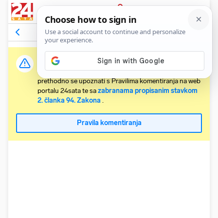
PRIJAVA
Komentari
1
Relevantni
Važna obavijest:
Svaki korisnik koji želi komentirati članke obvezan je
prethodno se upoznati s Pravilima komentiranja na web
portalu 24sata te sa
zabranama propisanim stavkom
2. članka 94. Zakona
.
Pravila komentiranja