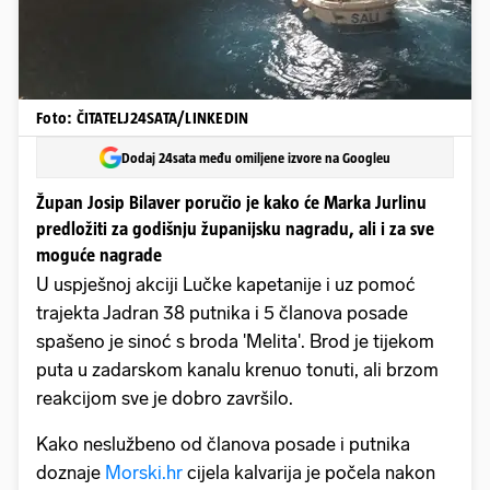
Foto: ČITATELJ24SATA/LINKEDIN
Dodaj 24sata među omiljene izvore na Googleu
Župan Josip Bilaver poručio je kako će Marka Jurlinu
predložiti za godišnju županijsku nagradu, ali i za sve
moguće nagrade
U uspješnoj akciji Lučke kapetanije i uz pomoć
trajekta Jadran 38 putnika i 5 članova posade
spašeno je sinoć s broda 'Melita'. Brod je tijekom
puta u zadarskom kanalu krenuo tonuti, ali brzom
reakcijom sve je dobro završilo.
Kako neslužbeno od članova posade i putnika
doznaje
Morski.hr
cijela kalvarija je počela nakon