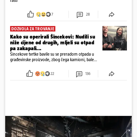
rasti
7
28
DOZVOLA ZA TROVANJE
Kako su operirali Šincekovi: Nudili su
niže cijene od drugih, mljeli su otpad
pa zakapali...
Šincekove tvrtke bavile su se preradom otpada u
građevinske proizvode, zbog čega kamioni, bale
plastike i samljeveni materijal dugo nisu izazivali
sumnju
22
136