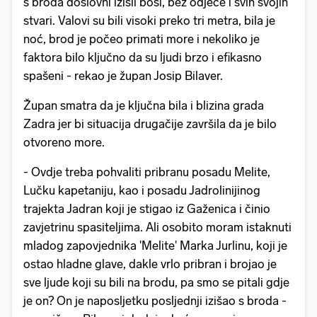
s broda doslovni izišli bosi, bez odjeće i svih svojih
stvari. Valovi su bili visoki preko tri metra, bila je
noć, brod je počeo primati more i nekoliko je
faktora bilo ključno da su ljudi brzo i efikasno
spašeni - rekao je župan Josip Bilaver.
Župan smatra da je ključna bila i blizina grada
Zadra jer bi situacija drugačije završila da je bilo
otvoreno more.
- Ovdje treba pohvaliti pribranu posadu Melite,
Lučku kapetaniju, kao i posadu Jadrolinijinog
trajekta Jadran koji je stigao iz Gaženica i činio
zavjetrinu spasiteljima. Ali osobito moram istaknuti
mladog zapovjednika 'Melite' Marka Jurlinu, koji je
ostao hladne glave, dakle vrlo pribran i brojao je
sve ljude koji su bili na brodu, pa smo se pitali gdje
je on? On je naposljetku posljednji izišao s broda -