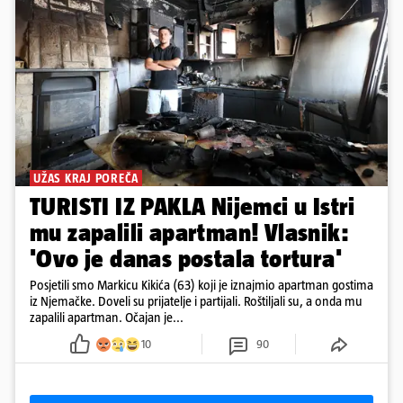
UŽAS KRAJ POREČA
TURISTI IZ PAKLA Nijemci u Istri
mu zapalili apartman! Vlasnik:
'Ovo je danas postala tortura'
Posjetili smo Markicu Kikića (63) koji je iznajmio apartman gostima
iz Njemačke. Doveli su prijatelje i partijali. Roštiljali su, a onda mu
zapalili apartman. Očajan je...
10
90