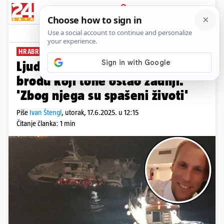
PRIJAVA
News
Komentari
13
HRABRI ČIN ZAPOVJEDNIKA
Ljudina s 'Melite': Marko je na
brodu koji tone ostao zadnji.
'Zbog njega su spašeni životi'
Piše
Ivan Štengl
,
utorak, 17.6.2025. u 12:15
Čitanje članka: 1 min