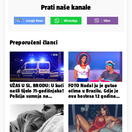
Prati naše kanale
Preporučeni članci
UŽAS U SL. BRODU: U kući
FOTO Nadal ju je gutao
našli tijelo 71-godišnjaka!
očima u Brazilu. Gdje je
Policija sumnja na
ova hostesa 12 godina
nasilnu smrt
poslije i kako izgleda?