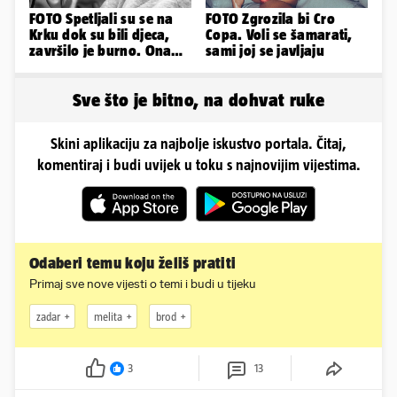
FOTO Spetljali su se na
FOTO Zgrozila bi Cro
Krku dok su bili djeca,
Copa. Voli se šamarati,
završilo je burno. Ona
sami joj se javljaju
sad želi 50 milijuna eura
Sve što je bitno, na dohvat ruke
Skini aplikaciju za najbolje iskustvo portala. Čitaj,
komentiraj i budi uvijek u toku s najnovijim vijestima.
Odaberi temu koju želiš pratiti
Primaj sve nove vijesti o temi i budi u tijeku
zadar
melita
brod
3
13