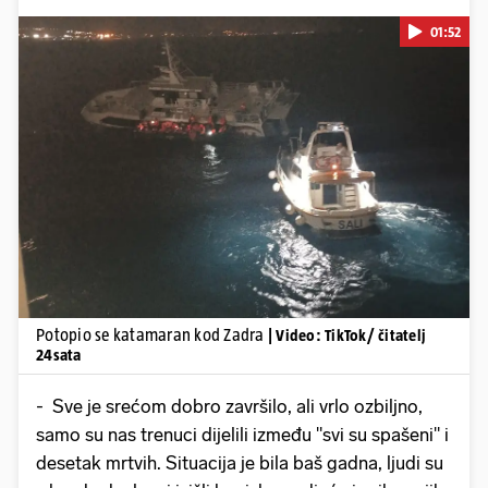
01:52
Pokretanje videa...
Potopio se katamaran kod Zadra
| Video: TikTok/ čitatelj
24sata
- Sve je srećom dobro završilo, ali vrlo ozbiljno,
samo su nas trenuci dijelili između "svi su spašeni" i
desetak mrtvih. Situacija je bila baš gadna, ljudi su