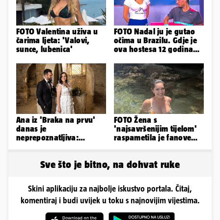
FOTO Valentina uživa u
FOTO Nadal ju je gutao
čarima ljeta: 'Valovi,
očima u Brazilu. Gdje je
sunce, lubenica'
ova hostesa 12 godina
poslije i kako izgleda?
Ana iz 'Braka na prvu'
FOTO Žena s
danas je
'najsavršenijim tijelom'
neprepoznatljiva:
raspametila je fanove
Odselila je iz Hrvatske, a
zaigranim fotkama iz
ovako sad izgleda
plićaka
Sve što je bitno, na dohvat ruke
Skini aplikaciju za najbolje iskustvo portala. Čitaj,
komentiraj i budi uvijek u toku s najnovijim vijestima.