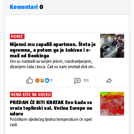
Komentari
0
POREČ
Nijemci mu zapalili apartman. Šteta je
ogromna, a potom ga je šokirao i e-
mail od Bookinga
Oni su nastavili sa svojim jelom, nazdravljanjem,
dizanjem čaša i boca. Čak su nam smetali dok smo
u panici kupili crijeva kako bismo pokušali ugasiti
požar, rekao je vlasnik
11
103
NEMA KIŠE NA VIDIKU
PREDAH ĆE BITI KRATAK Evo kada se
vraća toplinski val. Većina Europe na
udaru
Početkom sljedećeg tjedna temperature će opet
rasti