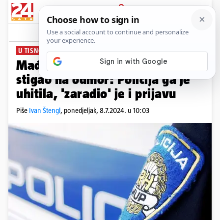
PRIJAVA
News
Komentari
0
U TISNOM
Mađar s krivotvorenim novcem
stigao na odmor: Policija ga je
uhitila, 'zaradio' je i prijavu
Piše
Ivan Štengl
,
ponedjeljak, 8.7.2024. u 10:03