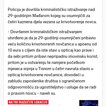
Policija je dovršila kriminalističko istraživanje nad
29-godišnjim Mađarom kojeg su osumnjičili za
četiri kaznena djela vezana uz krivotvorenje novca.
- Dovršenim kriminalističkim istraživanjem
utvrđeno je da je 29-godišnji osumnjičeni pribavio
veću količinu krivotvorenih novčanica u apoenu od
10 eura s ciljem da iste stavi u opticaj kao prave i
da sebi pritom pribavi nepripadnu imovinsku korist,
pritom je u ostvarenju te namjere početkom
mjeseca srpnja u Tisnom u četiri navrata stavio u
opticaj krivotvorene novčanice, dovodeći u
zabludu zaposlenike društva s ograničenom
odgovornošću za ugostiteljstvo i usluge da se radi
o pravom novcu - naveli su.
NA TRI RAZLIČITE LOKACIJE