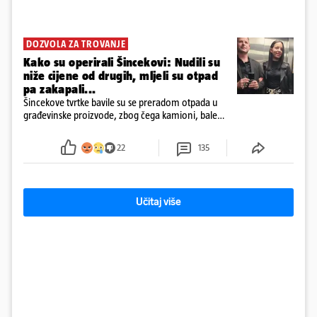
DOZVOLA ZA TROVANJE
Kako su operirali Šincekovi: Nudili su
niže cijene od drugih, mljeli su otpad
pa zakapali...
Šincekove tvrtke bavile su se preradom otpada u
građevinske proizvode, zbog čega kamioni, bale
plastike i samljeveni materijal dugo nisu izazivali
sumnju
22
135
Učitaj više