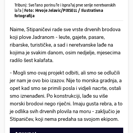
Tribunj: Sve?ano porinu?e i ispra?aj prve serije neretvanskih
la?a |
Foto: Hrvoje Jelavic/PIXSELL / Ilustrativna
fotografija
Naime, Stipaničevi rade sve vrste drvenih brodova
koji plove Jadranom - leute, gajete, pasare,
ribarske, turističke, a sad i neretvanske lađe na
kojima je svakim danom, osim nedjelje, mjesecima
radilo šest kalafata.
- Mogli smo ovaj projekt odbiti, ali smo se odlučili
jer nam je ovo bio izazov. Nije to morska gradnja, a
opet kad smo se primili posla i vidjeli nacrte, ostali
smo iznenađeni. Po konstrukciji, lađe su više
morski brodovi nego riječni. Imaju gusta rebra, a to
je odlika svih drvenih plovila na moru - zaključio je
Stipaničev, koji nema predaha sa svojom ekipom.