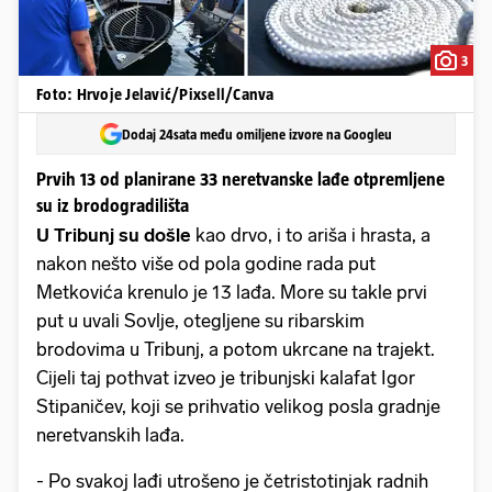
3
Foto: Hrvoje Jelavić/Pixsell/Canva
Dodaj 24sata među omiljene izvore na Googleu
Prvih 13 od planirane 33 neretvanske lađe otpremljene
su iz brodogradilišta
U Tribunj su došle
kao drvo, i to ariša i hrasta, a
nakon nešto više od pola godine rada put
Metkovića krenulo je 13 lađa. More su takle prvi
put u uvali Sovlje, otegljene su ribarskim
brodovima u Tribunj, a potom ukrcane na trajekt.
Cijeli taj pothvat izveo je tribunjski kalafat Igor
Stipaničev, koji se prihvatio velikog posla gradnje
neretvanskih lađa.
- Po svakoj lađi utrošeno je četristotinjak radnih