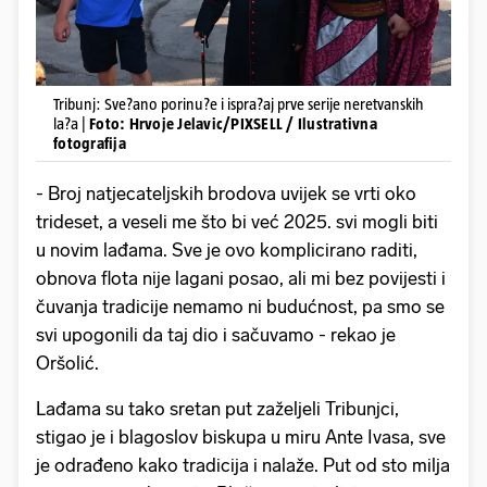
Tribunj: Sve?ano porinu?e i ispra?aj prve serije neretvanskih
la?a |
Foto: Hrvoje Jelavic/PIXSELL / Ilustrativna
fotografija
- Broj natjecateljskih brodova uvijek se vrti oko
trideset, a veseli me što bi već 2025. svi mogli biti
u novim lađama. Sve je ovo komplicirano raditi,
obnova flota nije lagani posao, ali mi bez povijesti i
čuvanja tradicije nemamo ni budućnost, pa smo se
svi upogonili da taj dio i sačuvamo - rekao je
Oršolić.
Lađama su tako sretan put zaželjeli Tribunjci,
stigao je i blagoslov biskupa u miru Ante Ivasa, sve
je odrađeno kako tradicija i nalaže. Put od sto milja