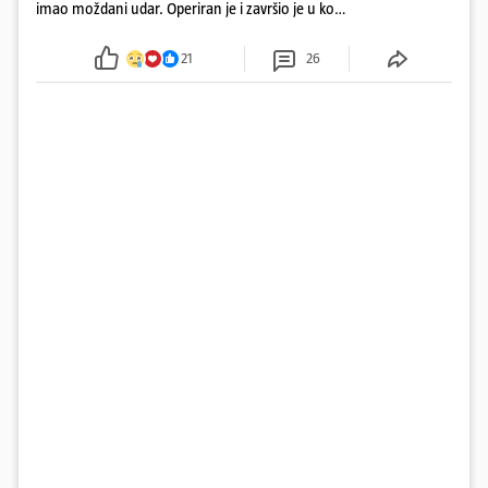
imao moždani udar. Operiran je i završio je u komi.
Obitelj ga želi prebaciti u Hrvatsku, kažu kako
tamošnji liječnici ne vjeruju u oporavak: 'Imamo
21
26
72 sata'