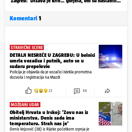
Komentari
1
STRAVIČNE SCENE
DETALJI NESREĆE U ZAGREBU: U bolnici
umrla vozačica i putnik, auto se u
sudaru prepolovio
Policija je objavila da je vozačici istekla prometna
dozvola i registracija na Mazdi
23
88
MOŽDANI UDAR
Obitelj Hrvata u Irskoj: 'Zovu nas iz
ministarstva. Denis sada ima
temperaturu. Strah nas je'
Denis Vejzović (38) iz Rijeke početkom srpnja je