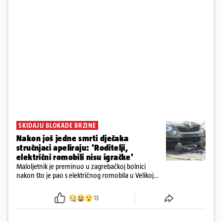
SKIDAJU BLOKADE BRZINE
Nakon još jedne smrti dječaka
stručnjaci apeliraju: 'Roditelji,
električni romobili nisu igračke'
Maloljetnik je preminuo u zagrebačkoj bolnici
nakon što je pao s električnog romobila u Velikoj
Gorici. Liječnici: ‘Ozljede su sve jezivije’
13