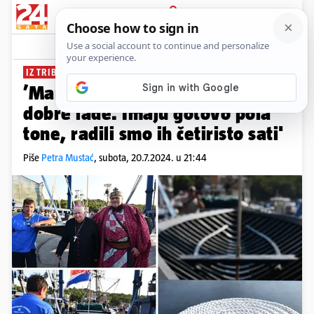
PRIJAVA
News
Komentari
1
IZ TRIBUNJA ZA PLOČE
’Maraton će pokazati koliko su
dobre lađe. Imaju gotovo pola
tone, radili smo ih četiristo sati'
Piše
Petra Mustać
,
subota, 20.7.2024. u 21:44