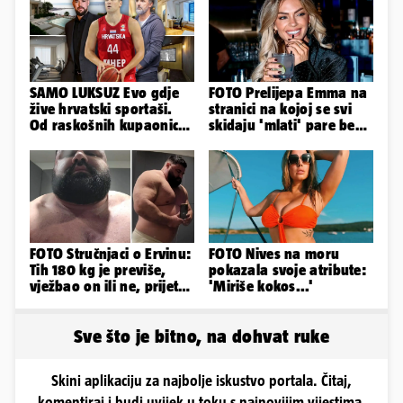
SAMO LUKSUZ Evo gdje
FOTO Prelijepa Emma na
žive hrvatski sportaši.
stranici na kojoj se svi
Od raskošnih kupaonica
skidaju 'mlati' pare bez
pa do privatnog kina
'prodaje tijela'
FOTO Stručnjaci o Ervinu:
FOTO Nives na moru
Tih 180 kg je previše,
pokazala svoje atribute:
vježbao on ili ne, prijete
'Miriše kokos...'
mu mnoge komplikacije
Sve što je bitno, na dohvat ruke
Skini aplikaciju za najbolje iskustvo portala. Čitaj,
komentiraj i budi uvijek u toku s najnovijim vijestima.