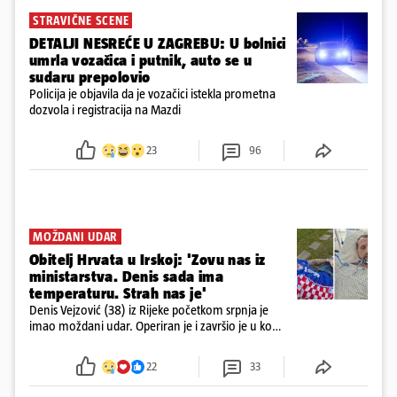
STRAVIČNE SCENE
DETALJI NESREĆE U ZAGREBU: U bolnici
umrla vozačica i putnik, auto se u
sudaru prepolovio
Policija je objavila da je vozačici istekla prometna
dozvola i registracija na Mazdi
23
96
MOŽDANI UDAR
Obitelj Hrvata u Irskoj: 'Zovu nas iz
ministarstva. Denis sada ima
temperaturu. Strah nas je'
Denis Vejzović (38) iz Rijeke početkom srpnja je
imao moždani udar. Operiran je i završio je u komi.
Obitelj ga želi prebaciti u Hrvatsku, kažu kako
tamošnji liječnici ne vjeruju u oporavak: 'Imamo
22
33
72 sata'