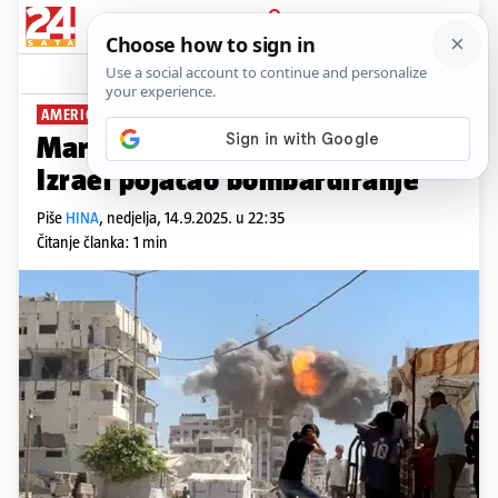
PRIJAVA
News
Komentari
18
AMERIČKI DRŽAVNI TAJNIK
Marco Rubio stigao u Gazu:
Izrael pojačao bombardiranje
Piše
HINA
,
nedjelja, 14.9.2025. u 22:35
Čitanje članka: 1 min