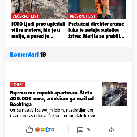
Komentari
18
POREČ
Nijemci mu zapalili apartman. Šteta
400.000 eura, a šokirao ga mail od
Bookinga
Oni su nastavili sa svojim jelom, nazdravljanjem,
dizanjem čaša i boca. Čak su nam smetali dok smo
u panici kupili crijeva kako bismo pokušali ugasiti
požar, rekao je vlasnik
10
75