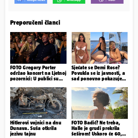
Preporučeni članci
FOTO Gregory Porter
Sjećate se Demi Rose?
održao koncert na Ljetnoj
Povukla se iz javnosti, a
pozornici: U publici su
sad ponovno pokazuje
bili Mateša i Blanka
obline. Ovako izgleda
Hitlerovi vojnici na dnu
FOTO Badić? Ne treba,
Dunava. Suša otkrila
Halle je grudi prekrila
jezivu tajnu
šeširom! Uskoro će 60,