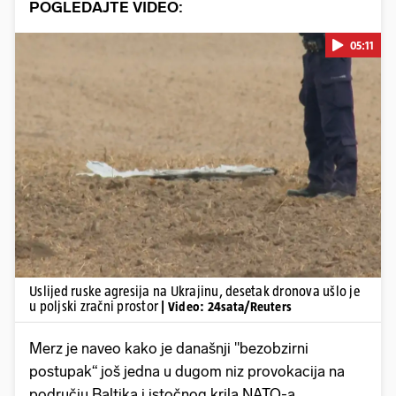
POGLEDAJTE VIDEO:
05:11
Pokretanje videa...
Uslijed ruske agresija na Ukrajinu, desetak dronova ušlo je
u poljski zračni prostor
| Video: 24sata/Reuters
Merz je naveo kako je današnji "bezobzirni
postupak“ još jedna u dugom niz provokacija na
području Baltika i istočnog krila NATO-a.