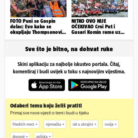
FOTO Puni se Gospin
NITKO OVO NIJE
dolac: Evo kako se
OČEKIVAO Crni Put i
okupljaju Thompsonovi
Gusari Komin rame uz
obožavatelji u Imotskom
rame osvojili Maraton
lađa
Sve što je bitno, na dohvat ruke
Skini aplikaciju za najbolje iskustvo portala. Čitaj,
komentiraj i budi uvijek u toku s najnovijim vijestima.
Odaberi temu koju želiš pratiti
Primaj sve nove vijesti o temi i budi u tijeku
friedrich merz
njemačka
rat u ukrajini
rusija
dronovi
poljska