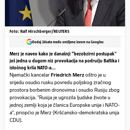
Foto: Ralf Hirschberger/REUTERS
Dodaj 24sata među omiljene izvore na Googleu
Merz je naveo kako je današnji "bezobzirni postupak“
još jedna u dugom niz provokacija na području Baltika i
istočnog krila NATO-a...
Njemački kancelar
Friedrich Merz
oštro je u
srijedu osudio rusku povredu poljskog zračnog
prostora borbenim dronovima i osudio Rusiju zbog
provokacija. "Rusija je ugrozila ljudske živote u
jednoj zemlji koja je članica Europske unije i NATO-
a“, priopćio je Merz (Kršćansko-demokratska unija
CDU).