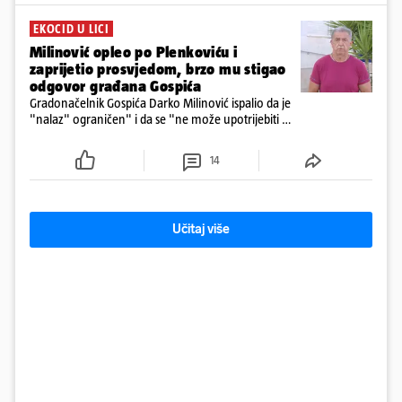
EKOCID U LICI
Milinović opleo po Plenkoviću i
zaprijetio prosvjedom, brzo mu stigao
odgovor građana Gospića
Gradonačelnik Gospića Darko Milinović ispalio da je
"nalaz" ograničen" i da se "ne može upotrijebiti za
sudske sporove". Građani Gospića ga podsjetili da
ga je naručio Uskok i da je dio spisa
14
Učitaj više