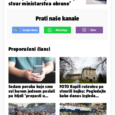
stvar ministarstva obrane'
Prati naše kanale
Preporučeni članci
Sedam poruka koje smo
FOTO Kupili ruševinu pa
svi barem jednom poslali
stvorili bajku: Pogledajte
pa htjeli 'propasti u
kako danas izgleda
zemlju' od srama
dvorac u Zagorju