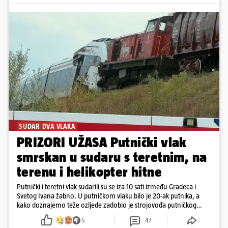
SUDAR DVA VLAKA
PRIZORI UŽASA Putnički vlak
smrskan u sudaru s teretnim, na
terenu i helikopter hitne
Putnički i teretni vlak sudarili su se iza 10 sati između Gradeca i
Svetog Ivana žabno. U putničkom vlaku bilo je 20-ak putnika, a
kako doznajemo teže ozljede zadobio je strojovođa putničkog
vlaka. Zatvoren je promet, a fotoreporteri Prigorskog objavili su
5
47
prve snimke s mjesta sudara