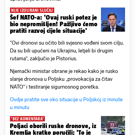
NIJE IZOLIRANI SLUČAJ
Šef NATO-a: 'Ovaj ruski potez je
bio nepromišljen! Pažljivo ćemo
pratiti razvoj cijele situacije'
"Ovi dronovi su očito bili svjesno vođeni svom cilju.
Da su bili upućeni na Ukrajinu, letjeli bi drugim
rutama“, zaključio je Pistorius.
Njemački ministar obrane je rekao kako je rusko
slanje dronova u Poljsku „provokacija za čitav
NATO“ i testiranje sigurnosnog poretka.
Ovdje pratite sve oko situacije u Poljskoj iz minute
u minutu
'BEZ KOMENTARA'
Poljaci oborili ruske dronove, iz
Kremlja kratko poručili: 'To je