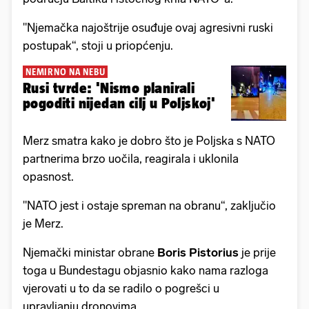
"Njemačka najoštrije osuđuje ovaj agresivni ruski
postupak“, stoji u priopćenju.
NEMIRNO NA NEBU
Rusi tvrde: 'Nismo planirali
pogoditi nijedan cilj u Poljskoj'
Merz smatra kako je dobro što je Poljska s NATO
partnerima brzo uočila, reagirala i uklonila
opasnost.
"NATO jest i ostaje spreman na obranu“, zaključio
je Merz.
Njemački ministar obrane
Boris Pistorius
je prije
toga u Bundestagu objasnio kako nama razloga
vjerovati u to da se radilo o pogrešci u
upravljanju dronovima.