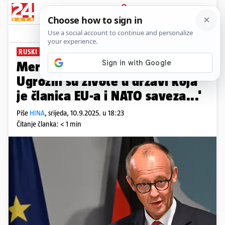
PRIJAVA
News
Komentari
4
RUSKI DRONOVI U POLJSKOJ
Merz: Ovo je ruska provokacija.
Ugrozili su živote u državi koja
je članica EU-a i NATO saveza...'
Piše
HINA
,
srijeda, 10.9.2025. u 18:23
Čitanje članka: < 1 min