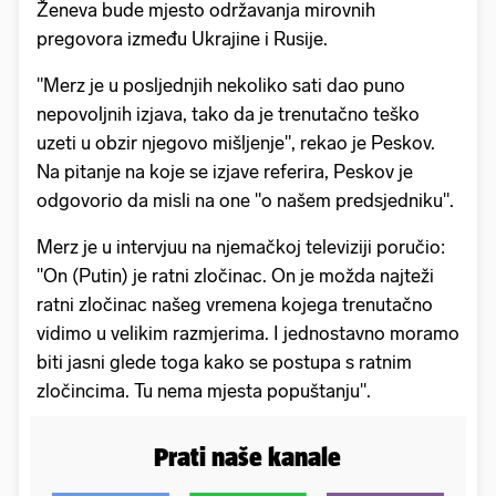
Ženeva bude mjesto održavanja mirovnih
pregovora između Ukrajine i Rusije.
"Merz je u posljednjih nekoliko sati dao puno
nepovoljnih izjava, tako da je trenutačno teško
uzeti u obzir njegovo mišljenje", rekao je Peskov.
Na pitanje na koje se izjave referira, Peskov je
odgovorio da misli na one "o našem predsjedniku".
Merz je u intervjuu na njemačkoj televiziji poručio:
"On (Putin) je ratni zločinac. On je možda najteži
ratni zločinac našeg vremena kojega trenutačno
vidimo u velikim razmjerima. I jednostavno moramo
biti jasni glede toga kako se postupa s ratnim
zločincima. Tu nema mjesta popuštanju".
Prati naše kanale