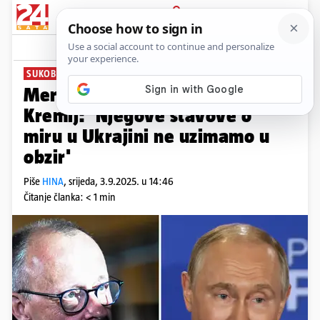
PRIJAVA
News
Komentari
6
SUKOB NA POLITIČKOJ SCENI
Merz: 'Putin je ratni zločinac';
Kremlj: 'Njegove stavove o
miru u Ukrajini ne uzimamo u
obzir'
Piše
HINA
,
srijeda, 3.9.2025. u 14:46
Čitanje članka: < 1 min