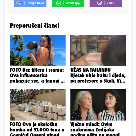
Preporučeni članci
FOTO Bez filtera i srama:
UŽAS NA TAJLANDU
Ova influencerica
Dječak ubio baku i djeda,
pokazuje sve, a fanovi je
pa profesore u školi. Više
naprosto obožavaju!
od 30 ljudi je ranjeno
FOTO Ovo je ekološka
Vječno mladi: Ovim
bomba od 37.000 tona u
znakovima Zodijaka
Gospiću! Opasni otpad
godine ništa ne mogu!