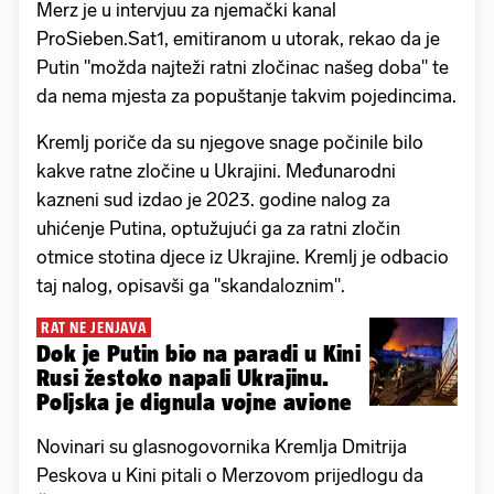
Merz je u intervjuu za njemački kanal
ProSieben.Sat1, emitiranom u utorak, rekao da je
Putin "možda najteži ratni zločinac našeg doba" te
da nema mjesta za popuštanje takvim pojedincima.
Kremlj poriče da su njegove snage počinile bilo
kakve ratne zločine u Ukrajini. Međunarodni
kazneni sud izdao je 2023. godine nalog za
uhićenje Putina, optužujući ga za ratni zločin
otmice stotina djece iz Ukrajine. Kremlj je odbacio
taj nalog, opisavši ga "skandaloznim".
RAT NE JENJAVA
Dok je Putin bio na paradi u Kini
Rusi žestoko napali Ukrajinu.
Poljska je dignula vojne avione
Novinari su glasnogovornika Kremlja Dmitrija
Peskova u Kini pitali o Merzovom prijedlogu da