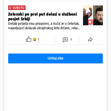
U SUBOTU
Zelenski po prvi put dolazi u službeni
posjet Srbiji
Detalji posjeta nisu priopćeni, a Vučić je u četvrtak,
najavljujući dolazak ukrajinskog šefa države, rekao
novinarima da imaju "više tema", među ostalim i
europski put Ukrajine i Srbije
3
8
Učitaj više