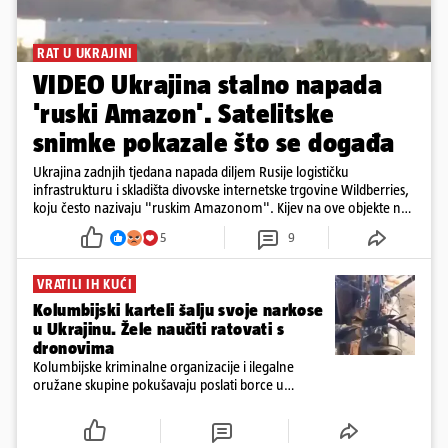
RAT U UKRAJINI
VIDEO Ukrajina stalno napada
'ruski Amazon'. Satelitske
snimke pokazale što se događa
Ukrajina zadnjih tjedana napada diljem Rusije logističku
infrastrukturu i skladišta divovske internetske trgovine Wildberries,
koju često nazivaju "ruskim Amazonom". Kijev na ove objekte ne
gleda samo kao na obična trgovačka skladišta, već tvrdi da ih ruske
5
9
snage koriste i za vojne potrebe, odnosno za skladištenje i
distribuciju dijelova za dronove i druge opreme koja se koristi u
ratu. S druge strane, napadi služe i kao izravan odgovor na ruska
VRATILI IH KUĆI
bombardiranja ukrajinske poštanske i logističke infrastrukture te
Kolumbijski karteli šalju svoje narkose
kao način da se ekonomske posljedice rata prenesu dublje na ruski
u Ukrajinu. Žele naučiti ratovati s
teritorij i približe običnim građanima.
dronovima
Kolumbijske kriminalne organizacije i ilegalne
oružane skupine pokušavaju poslati borce u
Ukrajinu kako bi stekli napredne vještine ratovanja
bespilotnim letjelicama te ih kasnije koristili protiv
kolumbijske vojske