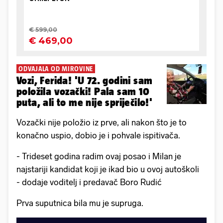
ODVAJALA OD MIROVINE
Vozi, Ferida! 'U 72. godini sam
položila vozački! Pala sam 10
puta, ali to me nije spriječilo!'
Vozački nije položio iz prve, ali nakon što je to
konačno uspio, dobio je i pohvale ispitivača.
- Trideset godina radim ovaj posao i Milan je
najstariji kandidat koji je ikad bio u ovoj autoškoli
- dodaje voditelj i predavač Boro Rudić
Prva suputnica bila mu je supruga.