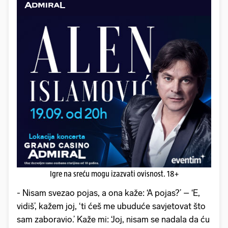
Igre na sreću mogu izazvati ovisnost. 18+
- Nisam svezao pojas, a ona kaže: ‘A pojas?’ – ‘E,
vidiš’, kažem joj, ‘ti ćeš me ubuduće savjetovat što
sam zaboravio.’ Kaže mi: ‘Joj, nisam se nadala da ću