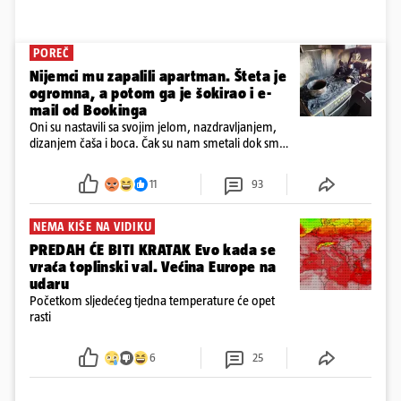
POREČ
Nijemci mu zapalili apartman. Šteta je
ogromna, a potom ga je šokirao i e-
mail od Bookinga
Oni su nastavili sa svojim jelom, nazdravljanjem,
dizanjem čaša i boca. Čak su nam smetali dok smo
u panici kupili crijeva kako bismo pokušali ugasiti
požar, rekao je vlasnik
11
93
NEMA KIŠE NA VIDIKU
PREDAH ĆE BITI KRATAK Evo kada se
vraća toplinski val. Većina Europe na
udaru
Početkom sljedećeg tjedna temperature će opet
rasti
6
25