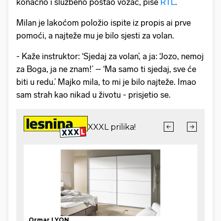
konačno i službeno postao vozač, piše
RTL
.
Milan je lakoćom položio ispite iz propis ai prve
pomoći, a najteže mu je bilo sjesti za volan.
- Kaže instruktor: ‘Sjedaj za volan’, a ja: ‘Jozo, nemoj
za Boga, ja ne znam!’ – ‘Ma samo ti sjedaj, sve će
biti u redu.’ Majko mila, to mi je bilo najteže. Imao
sam strah kao nikad u životu - prisjetio se.