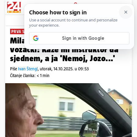
PRIJAVA
News
Komentari
7
PRVA SUPUTNICA JE BILA SUPRUGA
Milan je sa 76 godina položio
vozački: Kaže mi instruktor da
sjednem, a ja 'Nemoj, Jozo...'
Piše
Ivan Štengl
,
utorak, 14.10.2025. u 09:53
Čitanje članka: < 1 min