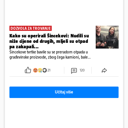
DOZVOLA ZA TROVANJE
Kako su operirali Šincekovi: Nudili su
niže cijene od drugih, mljeli su otpad
pa zakapali...
Šincekove tvrtke bavile su se preradom otpada u
građevinske proizvode, zbog čega kamioni, bale
plastike i samljeveni materijal dugo nisu izazivali
sumnju
21
120
Učitaj više