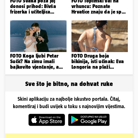
FOTO Svaka poza joj
FOTO Toplinski val na
donosi prihod: Bivša
vrhuncu: Poznate
frizerka i učiteljica
Hrvatice znaju da je spas
oblinama je zapalila
u minijaturnom bikiniju
Instagram
FOTO Koga ljubi Petar
FOTO Druga boja
Sučić? Na zimu imali
bikinija, isti učinak: Eva
bajkovito vjenčanje, a
Longoria na plaži
sada je na svijet stigao -
pipkala svoje zanosne
sin!
obline
Sve što je bitno, na dohvat ruke
Skini aplikaciju za najbolje iskustvo portala. Čitaj,
komentiraj i budi uvijek u toku s najnovijim vijestima.