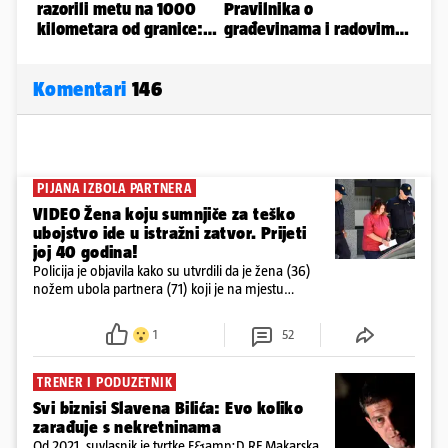
Komentari
146
PIJANA IZBOLA PARTNERA
VIDEO Žena koju sumnjiče za teško
ubojstvo ide u istražni zatvor. Prijeti
joj 40 godina!
Policija je objavila kako su utvrdili da je žena (36)
nožem ubola partnera (71) koji je na mjestu
preminuo. Imala je 2,03 promila. U nedjelju su je
ispitali i poslali u istražni zatvor
1
52
TRENER I PODUZETNIK
Svi biznisi Slavena Bilića: Evo koliko
zarađuje s nekretninama
Od 2021. suvlasnik je tvrtke F&amp;D RE Makarska,