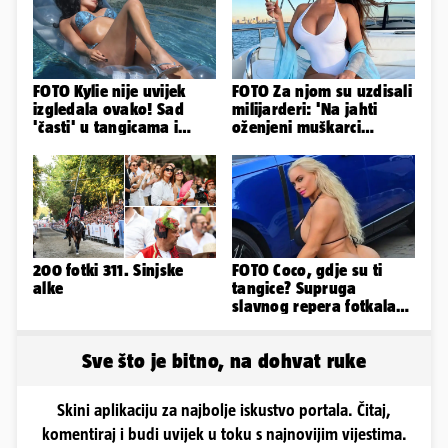
FOTO Kylie nije uvijek
FOTO Za njom su uzdisali
izgledala ovako! Sad
milijarderi: 'Na jahti
'časti' u tangicama i
oženjeni muškarci
bikiniju, ali išla je 'pod
zaborave na pravila'
nož'...
200 fotki 311. Sinjske
FOTO Coco, gdje su ti
alke
tangice? Supruga
slavnog repera fotkala
se ispred auta i pokazala
sve
Sve što je bitno, na dohvat ruke
Skini aplikaciju za najbolje iskustvo portala. Čitaj,
komentiraj i budi uvijek u toku s najnovijim vijestima.