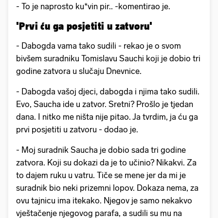
- To je naprosto ku*vin pir.. -komentirao je.
'Prvi ću ga posjetiti u zatvoru'
- Dabogda vama tako sudili - rekao je o svom
bivšem suradniku Tomislavu Sauchi koji je dobio tri
godine zatvora u slučaju Dnevnice.
- Dabogda vašoj djeci, dabogda i njima tako sudili.
Evo, Saucha ide u zatvor. Sretni? Prošlo je tjedan
dana. I nitko me ništa nije pitao. Ja tvrdim, ja ću ga
prvi posjetiti u zatvoru - dodao je.
- Moj suradnik Saucha je dobio sada tri godine
zatvora. Koji su dokazi da je to učinio? Nikakvi. Za
to dajem ruku u vatru. Tiče se mene jer da mi je
suradnik bio neki prizemni lopov. Dokaza nema, za
ovu tajnicu ima itekako. Njegov je samo nekakvo
vještačenje njegovog parafa, a sudili su mu na