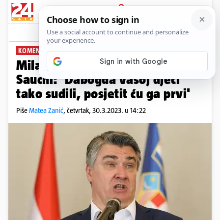
PRIJAVA
News
Komentari
146
KOMENTIRAO I TODORIĆA
Milanović bijesan zbog presude
Sauchi: 'Dabogda vašoj djeci
tako sudili, posjetit ću ga prvi'
Piše
Matea Zanić
,
četvrtak, 30.3.2023. u 14:22