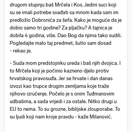
drugom stupnju baš Mrčela i Kos. Jedini suci koji
su se imali potrebe svađati sa mnom kada sam im
predložio Dobronića za šefa. Kako je moguće da je
dobio samo tri godine? Za pljačku? A tajnica je
dobila 4 godina, više. Dao Bog da njima tako sudili.
Pogledajte malo taj predmet, šutio sam dosad
- rekao je.
- Suda mom predstojniku ureda i baš njih dvojica. I
to Mrčela koji je počinio kazneno djelo protiv
hrvatskog pravosuđa. Jer se hrvate i dan danas
izvozi kao trupce drugim zemljama koje traže
njihovo izručenje. Počelo je s onim Tuđmanovim
udbašima, a sada vrijedi i za ostale. Nitko drugi u
EU to nema. To su grozne, biblijske zlouporabe. To
su ljudi koji nam kroje pravdu - kaže Milanović.