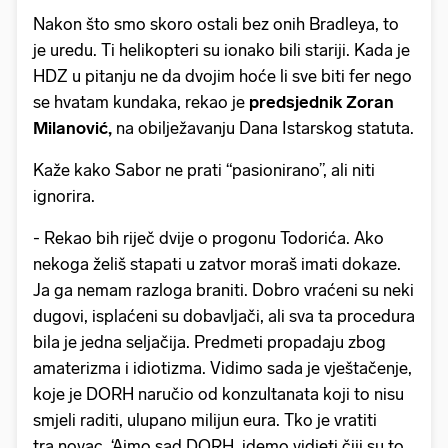
Nakon što smo skoro ostali bez onih Bradleya, to
je uredu. Ti helikopteri su ionako bili stariji. Kada je
HDZ u pitanju ne da dvojim hoće li sve biti fer nego
se hvatam kundaka, rekao je
predsjednik Zoran
Milanović,
na obilježavanju Dana Istarskog statuta.
Kaže kako Sabor ne prati “pasionirano”, ali niti
ignorira.
- Rekao bih riječ dvije o progonu Todorića. Ako
nekoga želiš stapati u zatvor moraš imati dokaze.
Ja ga nemam razloga braniti. Dobro vraćeni su neki
dugovi, isplaćeni su dobavljači, ali sva ta procedura
bila je jedna seljačija. Predmeti propadaju zbog
amaterizma i idiotizma. Vidimo sada je vještačenje,
koje je DORH naručio od konzultanata koji to nisu
smjeli raditi, ulupano milijun eura. Tko je vratiti
tra novac. ‘Ajmo sad DORH, idemo vidjeti čiji su to