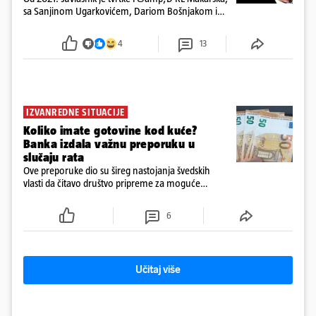
sa Sanjinom Ugarkovićem, Dariom Bošnjakom i
Dobrislavom Hrkaćem. Tvrtka je registrirana za
poslovanje nekretninama, a od osnutka nema
4
13
zaposlenih
IZVANREDNE SITUACIJE
Koliko imate gotovine kod kuće?
Banka izdala važnu preporuku u
slučaju rata
Ove preporuke dio su šireg nastojanja švedskih
vlasti da čitavo društvo pripreme za moguće
posljedice vojnih ili kibernetičkih napada
6
Učitaj više