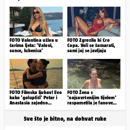
FOTO Valentina uživa u
FOTO Zgrozila bi Cro
čarima ljeta: 'Valovi,
Copa. Voli se šamarati,
sunce, lubenica'
sami joj se javljaju
FOTO Filmska ljubav! Evo
FOTO Žena s
kako 'golupčići' Petar i
'najsavršenijim tijelom'
Anastasia zajedno
raspametila je fanove
provode ljetne dane
zaigranim fotkama iz
plićaka
Sve što je bitno, na dohvat ruke