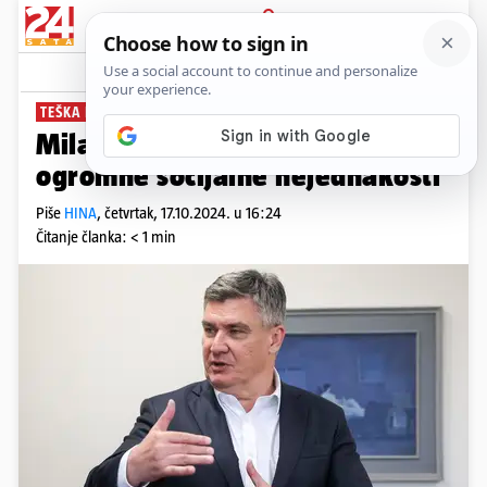
PRIJAVA
News
Komentari
18
TEŠKA POZICIJA
Milanović: Hrvatska je zemlja
ogromne socijalne nejednakosti
Piše
HINA
,
četvrtak, 17.10.2024. u 16:24
Čitanje članka: < 1 min