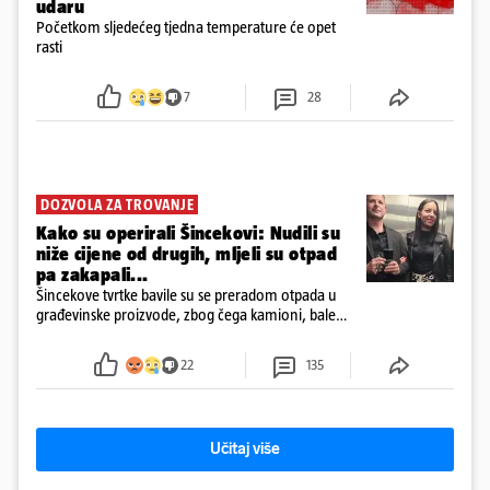
udaru
Početkom sljedećeg tjedna temperature će opet
rasti
7
28
DOZVOLA ZA TROVANJE
Kako su operirali Šincekovi: Nudili su
niže cijene od drugih, mljeli su otpad
pa zakapali...
Šincekove tvrtke bavile su se preradom otpada u
građevinske proizvode, zbog čega kamioni, bale
plastike i samljeveni materijal dugo nisu izazivali
sumnju
22
135
Učitaj više