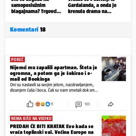
Komentari
18
POREČ
Nijemci mu zapalili apartman. Šteta je
ogromna, a potom ga je šokirao i e-
mail od Bookinga
Oni su nastavili sa svojim jelom, nazdravljanjem,
dizanjem čaša i boca. Čak su nam smetali dok smo
u panici kupili crijeva kako bismo pokušali ugasiti
požar, rekao je vlasnik
11
103
NEMA KIŠE NA VIDIKU
PREDAH ĆE BITI KRATAK Evo kada se
vraća toplinski val. Većina Europe na