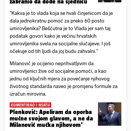
zabranio da dođe na sjednicu
"Kakva je to vlada koja se hvali činjenicom da je
dala jednokratnu pomoć za preko 60 posto
umirovljenika? Bešćutna je to Vlada jer sam taj
podatak govori kako je većinu hrvatskih
umirovljenika svela na socijalne slučajeve. I još
očekuje od tih ljudi da joj budu zahvalni."
Milanović je ocijenio neprihvatljivim da
umirovljenici žive od socijalne pomoći, a kao
jednu od ključnih mjera za povećanje njihovog
životnog standarda naveo je promjenu formule za
izračun mirovina.
KOMENTIRAO I NSATU
Plenković: Apeliram da oporba
mućne svojom glavom, a ne da
Milanović mućka njihovom'