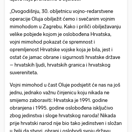
„Ovogodišnju, 30. obljetnicu vojno-redarstvene
operacije Oluja obilježit ćemo i svečanim vojnim
mimohodom u Zagrebu. Kako i priliči obilježavanju
velike pobjede kojom je oslobođena Hrvatska,
vojni mimohod pokazat će spremnost i
opremljenost Hrvatske vojske koja je bila, jest i
ostat će jamac obrane i sigurnosti hrvatske države
– hrvatskih ljudi, hrvatskih granica i hrvatskog
suvereniteta.
Vojni mimohod u čast Oluje podsjetit će nas na još
jednu, jednako važnu činjenicu koju nikada ne
smijemo zaboraviti: Hrvatska je 1991. godine
obranjena i 1995. godine oslobođena isključivo
zbog jedinstva i sloge hrvatskog naroda! Nikada
prije hrvatski narod nije bio tako jedinstven i složan
u želji da stvori, obrani i oslobodi svoju državu.