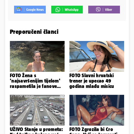
Preporučeni članci
FOTO Žena s
FOTO Slavni hrvatski
'najsavršenijim tijelom'
trener je upecao 49
raspametila je fanove
godina mlađu misicu
zaigranim fotkama iz
plićaka
UŽIVO Stanje u prometu:
FOTO Zgrozila bi Cro