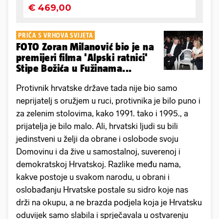
PRIČA S VRHOVA SVIJETA
FOTO Zoran Milanović bio je na
premijeri filma 'Alpski ratnici'
Stipe Božića u Fužinama...
Protivnik hrvatske države tada nije bio samo
neprijatelj s oružjem u ruci, protivnika je bilo puno i
za zelenim stolovima, kako 1991. tako i 1995., a
prijatelja je bilo malo. Ali, hrvatski ljudi su bili
jedinstveni u želji da obrane i oslobode svoju
Domovinu i da žive u samostalnoj, suverenoj i
demokratskoj Hrvatskoj. Razlike među nama,
kakve postoje u svakom narodu, u obrani i
oslobađanju Hrvatske postale su sidro koje nas
drži na okupu, a ne brazda podjela koja je Hrvatsku
oduvijek samo slabila i sprječavala u ostvarenju