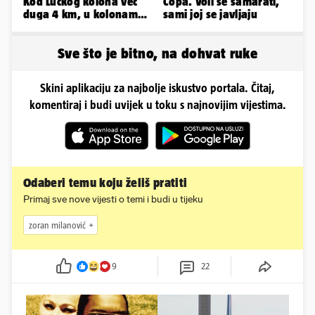
Kod Lučkog kolona već
Copa. Voli se šamarati,
duga 4 km, u kolonama
sami joj se javljaju
se vozi prema moru
Sve što je bitno, na dohvat ruke
Skini aplikaciju za najbolje iskustvo portala. Čitaj,
komentiraj i budi uvijek u toku s najnovijim vijestima.
Odaberi temu koju želiš pratiti
Primaj sve nove vijesti o temi i budi u tijeku
zoran milanović
9
22