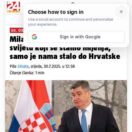
PRIJAVA
News
Komentari
22
30. OBLJETNICA OLUJE
Milanović uoči mimohoda: U
svijetu koji se stalno mijenja,
samo je nama stalo do Hrvatske
Piše
24sata
,
srijeda, 30.7.2025. u 12:58
Čitanje članka: 1 min