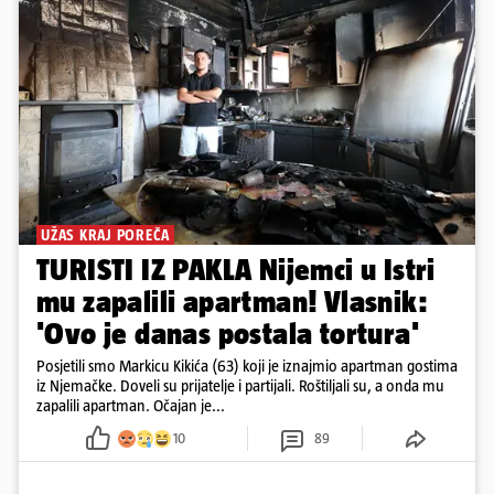
UŽAS KRAJ POREČA
TURISTI IZ PAKLA Nijemci u Istri
mu zapalili apartman! Vlasnik:
'Ovo je danas postala tortura'
Posjetili smo Markicu Kikića (63) koji je iznajmio apartman gostima
iz Njemačke. Doveli su prijatelje i partijali. Roštiljali su, a onda mu
zapalili apartman. Očajan je...
10
89