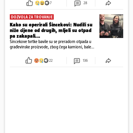
7
28
DOZVOLA ZA TROVANJE
Kako su operirali Šincekovi: Nudili su
niže cijene od drugih, mljeli su otpad
pa zakapali...
Šincekove tvrtke bavile su se preradom otpada u
građevinske proizvode, zbog čega kamioni, bale
plastike i samljeveni materijal dugo nisu izazivali
sumnju
22
136