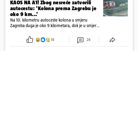
KAOS NA A1! Zbog nesreće zatvorili
autocestu: 'Kolona prema Zagrebu je
oko 9 km...'
Na 10. kilometru autoceste kolona u smjeru
Zagreba duga je oko 9 kilometara, dok je u smjeru
mora kolona duga oko tri kilometra
14
24
Učitaj više