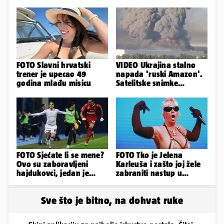
FOTO Slavni hrvatski
VIDEO Ukrajina stalno
trener je upecao 49
napada 'ruski Amazon'.
godina mlađu misicu
Satelitske snimke
pokazale što se događa
FOTO Sjećate li se mene?
FOTO Tko je Jelena
Ovo su zaboravljeni
Karleuša i zašto joj žele
hajdukovci, jedan je
zabraniti nastup u
napuhao 3,3 promila...
Vodicama? Evo što je
govorila...
Sve što je bitno, na dohvat ruke