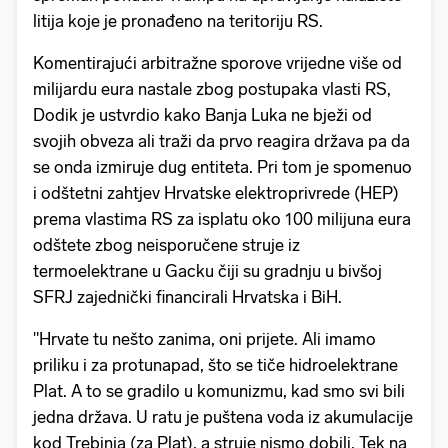
litija koje je pronađeno na teritoriju RS.
Komentirajući arbitražne sporove vrijedne više od
milijardu eura nastale zbog postupaka vlasti RS,
Dodik je ustvrdio kako Banja Luka ne bježi od
svojih obveza ali traži da prvo reagira država pa da
se onda izmiruje dug entiteta. Pri tom je spomenuo
i odštetni zahtjev Hrvatske elektroprivrede (HEP)
prema vlastima RS za isplatu oko 100 milijuna eura
odštete zbog neisporučene struje iz
termoelektrane u Gacku čiji su gradnju u bivšoj
SFRJ zajednički financirali Hrvatska i BiH.
"Hrvate tu nešto zanima, oni prijete. Ali imamo
priliku i za protunapad, što se tiče hidroelektrane
Plat. A to se gradilo u komunizmu, kad smo svi bili
jedna država. U ratu je puštena voda iz akumulacije
kod Trebinja (za Plat), a struje nismo dobili. Tek na