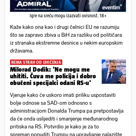
Igre na sreću mogu izazvati ovisnost. 18+
Kaže kako ona kao i drugi čelnici EU ne razumiju
što se zapravo zbiva u BiH za razliku od političara
iz stranaka ekstremne desnice u nekim europskim
državama.
NEMA STRAH OD UHIĆENJA
Milorad Dodik: 'Ne mogu me
uhititi. Čuva me policija i dobro
obučeni specijalci odani RS-u'
Vjeruje kako će uskoro imati priliku uspostaviti
bolje odnose sa SAD-om odnosno s
administracijom Donalda Trumpa pa pretpostavlja
da će onda uslijediti i smanjenje međunarodnog
pritiska na RS. Potvrdio je kako je za to
spreman ponuditi Trumpu na upravljanje nalazište