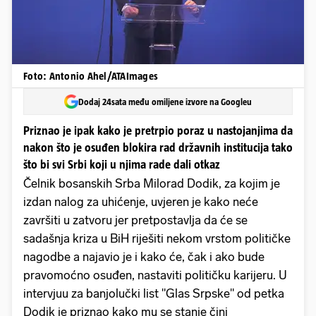
Foto: Antonio Ahel/ATAImages
Dodaj 24sata među omiljene izvore na Googleu
Priznao je ipak kako je pretrpio poraz u nastojanjima da
nakon što je osuđen blokira rad državnih institucija tako
što bi svi Srbi koji u njima rade dali otkaz
Čelnik bosanskih Srba Milorad Dodik, za kojim je
izdan nalog za uhićenje, uvjeren je kako neće
završiti u zatvoru jer pretpostavlja da će se
sadašnja kriza u BiH riješiti nekom vrstom političke
nagodbe a najavio je i kako će, čak i ako bude
pravomoćno osuđen, nastaviti političku karijeru. U
intervjuu za banjolučki list "Glas Srpske" od petka
Dodik je priznao kako mu se stanje čini