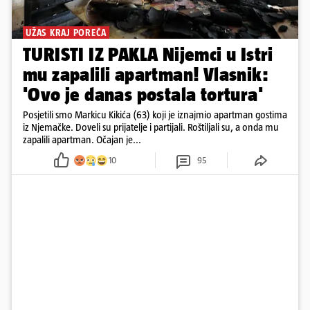
UŽAS KRAJ POREČA
TURISTI IZ PAKLA Nijemci u Istri
mu zapalili apartman! Vlasnik:
'Ovo je danas postala tortura'
Posjetili smo Markicu Kikića (63) koji je iznajmio apartman gostima
iz Njemačke. Doveli su prijatelje i partijali. Roštiljali su, a onda mu
zapalili apartman. Očajan je...
10
95