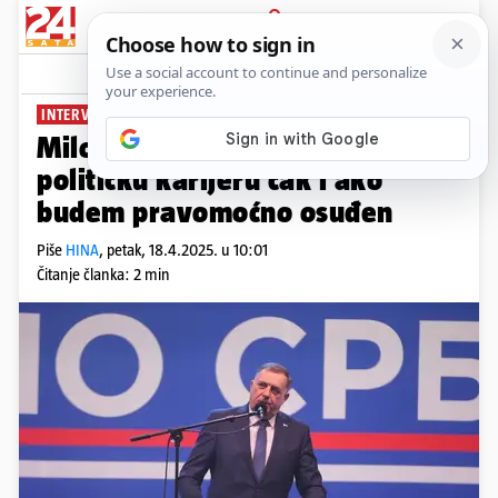
PRIJAVA
News
Komentari
1
INTERVJU
Milorad Dodik tvrdi: Nastavit ću
političku karijeru čak i ako
budem pravomoćno osuđen
Piše
HINA
,
petak, 18.4.2025. u 10:01
Čitanje članka: 2 min