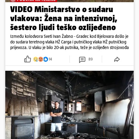
VIDEO Ministarstvo o sudaru
vlakova: Žena na intenzivnoj,
šestero ljudi teško ozlijeđeno
Između kolodvora Sveti Ivan Žabno - Gradec kod Bjelovara došlo je
do sudara teretnog vlaka HŽ Carga i putničkog vlaka HŽ putničkog
prijevoza. U vlaku je bilo 20-ak putnika, teže je ozlijeđen strojovođa
14
89