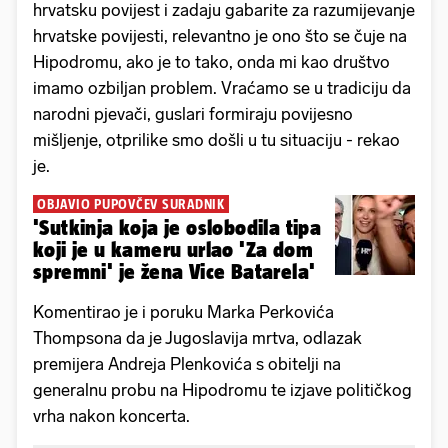
hrvatsku povijest i zadaju gabarite za razumijevanje
hrvatske povijesti, relevantno je ono što se čuje na
Hipodromu, ako je to tako, onda mi kao društvo
imamo ozbiljan problem. Vraćamo se u tradiciju da
narodni pjevači, guslari formiraju povijesno
mišljenje, otprilike smo došli u tu situaciju - rekao
je.
OBJAVIO PUPOVČEV SURADNIK
'Sutkinja koja je oslobodila tipa
koji je u kameru urlao 'Za dom
spremni' je žena Vice Batarela'
Komentirao je i poruku Marka Perkovića
Thompsona da je Jugoslavija mrtva, odlazak
premijera Andreja Plenkovića s obitelji na
generalnu probu na Hipodromu te izjave političkog
vrha nakon koncerta.