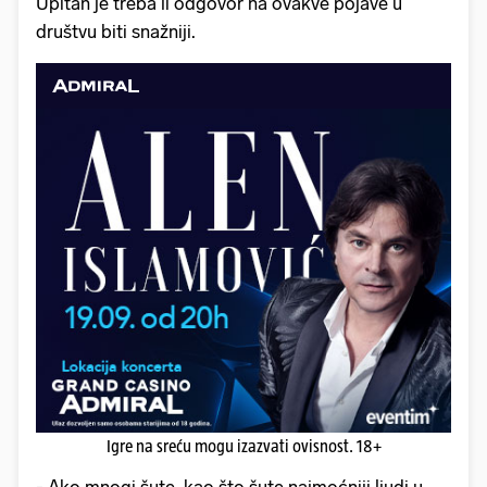
Upitan je treba li odgovor na ovakve pojave u
društvu biti snažniji.
Igre na sreću mogu izazvati ovisnost. 18+