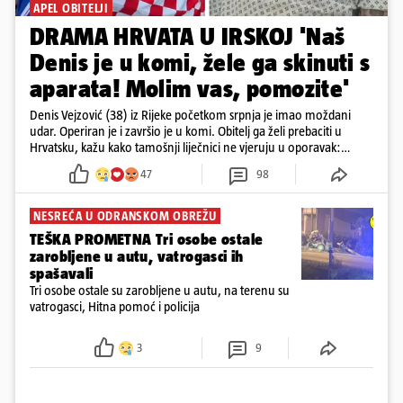
APEL OBITELJI
DRAMA HRVATA U IRSKOJ 'Naš
Denis je u komi, žele ga skinuti s
aparata! Molim vas, pomozite'
Denis Vejzović (38) iz Rijeke početkom srpnja je imao moždani
udar. Operiran je i završio je u komi. Obitelj ga želi prebaciti u
Hrvatsku, kažu kako tamošnji liječnici ne vjeruju u oporavak:
'Imamo 72 sata'
47
98
NESREĆA U ODRANSKOM OBREŽU
TEŠKA PROMETNA Tri osobe ostale
zarobljene u autu, vatrogasci ih
spašavali
Tri osobe ostale su zarobljene u autu, na terenu su
vatrogasci, Hitna pomoć i policija
3
9