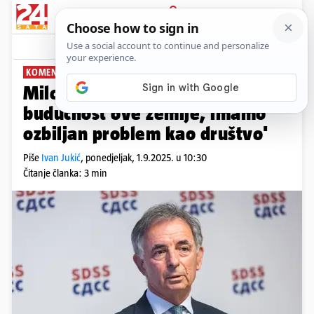
PRIJAVA
News
Komentari
75
KOMENTIRAO FESTIVAL U BENKOVCU
Milorad Pupovac: 'Strah me za
budućnost ove zemlje, imamo
ozbiljan problem kao društvo'
Piše
Ivan Jukić
,
ponedjeljak, 1.9.2025. u 10:30
Čitanje članka: 3 min