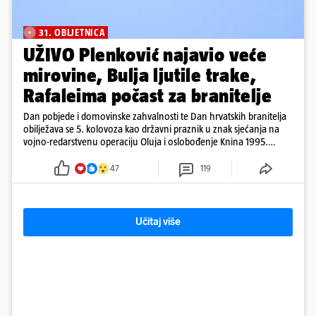
31. OBLJETNICA
UŽIVO Plenković najavio veće
mirovine, Bulja ljutile trake,
Rafaleima počast za branitelje
Dan pobjede i domovinske zahvalnosti te Dan hrvatskih branitelja
obilježava se 5. kolovoza kao državni praznik u znak sjećanja na
vojno-redarstvenu operaciju Oluja i oslobođenje Knina 1995.
godine
47
119
Učitaj više