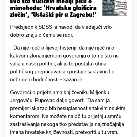
Evo što Vučićevi mediji pišu o
mimohodu: 'Hrvatska gloificira
zločin', 'Ustaški pir u Zagrebu!'
Predsjednik SDSS-a navodi da vladajući vrlo
dobro znaju o čemu se radi.
- Da nije riječ o lijevoj histeriji, da nije riječ ni o
kakvom zlonamjernom govorenju o tome što ne
valja u našoj politici, ali je to postala rutina
političkog prepucavanja i postaje sastavni dio
nebrige o budućnosti - kazao je.
Govoreći o prijetnjama književniku Miljenku
Jergoviću, Pupovac dalje govori: "Da sam ja
premijer iskazao bih nesuglasnost s takvim neukim
komentarom. Ne možete na očitu prijetnju smrću,
zastrašivanja nekoga tko predstavlja najznačajnija
imena hrvatske književnosti, pretvoriti u tu vrstu