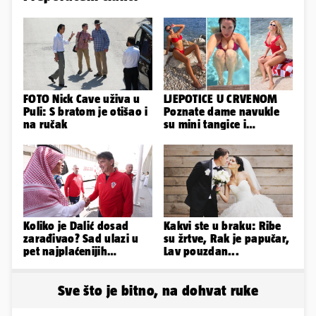
FOTO Nick Cave uživa u
LJEPOTICE U CRVENOM
Puli: S bratom je otišao i
Poznate dame navukle
na ručak
su mini tangice i
grudnjake pa istaknule
obline
Koliko je Dalić dosad
Kakvi ste u braku: Ribe
zarađivao? Sad ulazi u
su žrtve, Rak je papučar,
pet najplaćenijih
Lav pouzdan...
izbornika u svijetu
nogometa!
Sve što je bitno, na dohvat ruke