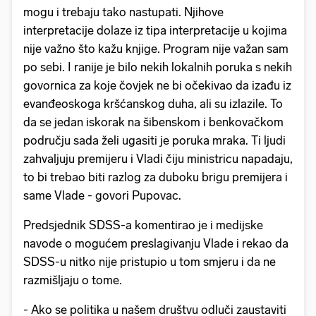
mogu i trebaju tako nastupati. Njihove
interpretacije dolaze iz tipa interpretacije u kojima
nije važno što kažu knjige. Program nije važan sam
po sebi. I ranije je bilo nekih lokalnih poruka s nekih
govornica za koje čovjek ne bi očekivao da izađu iz
evanđeoskoga kršćanskog duha, ali su izlazile. To
da se jedan iskorak na šibenskom i benkovačkom
području sada želi ugasiti je poruka mraka. Ti ljudi
zahvaljuju premijeru i Vladi čiju ministricu napadaju,
to bi trebao biti razlog za duboku brigu premijera i
same Vlade - govori Pupovac.
Predsjednik SDSS-a komentirao je i medijske
navode o mogućem preslagivanju Vlade i rekao da
SDSS-u nitko nije pristupio u tom smjeru i da ne
razmišljaju o tome.
- Ako se politika u našem društvu odluči zaustaviti