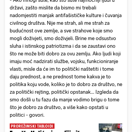
- Ako mnogi šute, kao što šute najmoćniji ljudi u
državi, zašto mislite da bismo mi trebali
nadomjestiti manjak antifašističke kulture i čuvanja
civilnog društva. Nije me strah, ali me strah za
budućnost ove zemlje, a sve strahove koje smo
mogli doživjeti, smo doživjeli. Brine me odsustvo
sluha i istinskog patriotizma i da se zaustavi ono
što ne može biti dobro za ovu zemlju. Ako ljudi koji
imaju moć nadzirati službe, vojsku, funkcioniranje
vlasti, misle da će im to politički naštetiti i tome
daju prednost, a ne prednost tome kakva je to
politika koju vode, koliko je to dobro za društvo, ne
za politički rejting, politički opstanak... Izgleda da
smo došli u tu fazu da manje vodimo brigu o tome
što je dobro za društvo, a više kako opstati u
politici - govori.
PROREŽIMSKI TABLOIDI