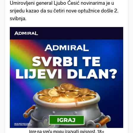
Umirovljeni general Ljubo Ćesić novinarima je u
srijedu kazao da su četiri nove optužnice došle 2.
svibnja.
Igre na sreću mogu izazvati ovisnost. 18+