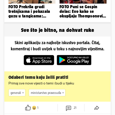
FOTO Prekrila grudi
FOTO Puni se Gospin
trešnjicama i pokazala
dolac: Evo kako se
guzu u tangicama:
okupljaju Thompsonovi
Ovako ljetuje bujna
obožavatelji u Imotskom
Slavonka
Sve što je bitno, na dohvat ruke
Skini aplikaciju za najbolje iskustvo portala. Čitaj,
komentiraj i budi uvijek u toku s najnovijim vijestima.
Odaberi temu koju želiš pratiti
Primaj sve nove vijesti o temi i budi u tijeku
generali
ministarstvo pravosuđa
1
21