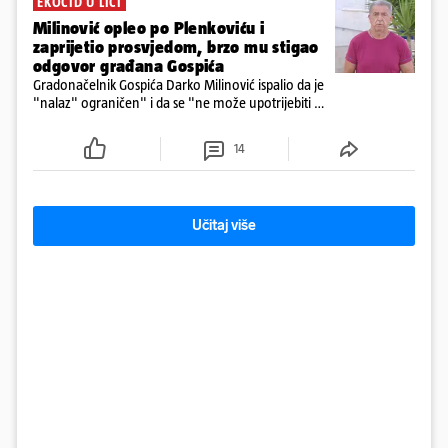
EKOCID U LICI
Milinović opleo po Plenkoviću i
zaprijetio prosvjedom, brzo mu stigao
odgovor građana Gospića
Gradonačelnik Gospića Darko Milinović ispalio da je
"nalaz" ograničen" i da se "ne može upotrijebiti za
sudske sporove". Građani Gospića ga podsjetili da
ga je naručio Uskok i da je dio spisa
14
Učitaj više