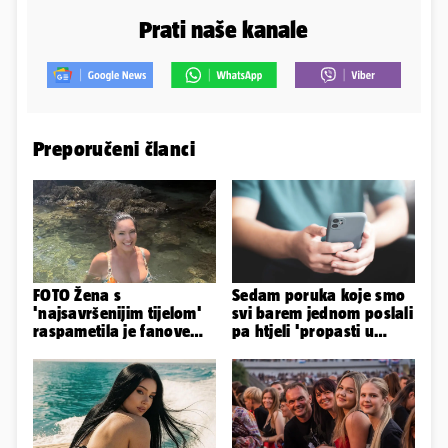
Prati naše kanale
Preporučeni članci
FOTO Žena s
Sedam poruka koje smo
'najsavršenijim tijelom'
svi barem jednom poslali
raspametila je fanove
pa htjeli 'propasti u
zaigranim fotkama iz
zemlju' od srama
plićaka