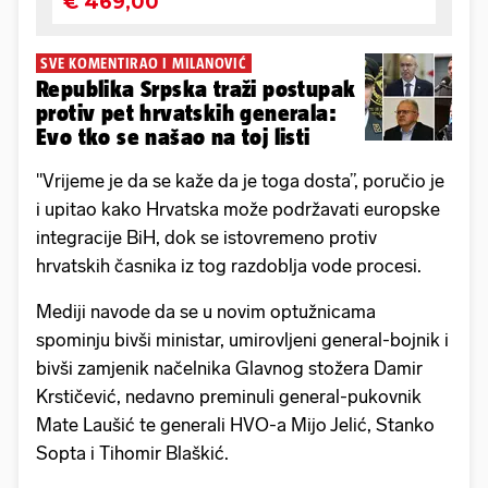
SVE KOMENTIRAO I MILANOVIĆ
Republika Srpska traži postupak
protiv pet hrvatskih generala:
Evo tko se našao na toj listi
"Vrijeme je da se kaže da je toga dosta”, poručio je
i upitao kako Hrvatska može podržavati europske
integracije BiH, dok se istovremeno protiv
hrvatskih časnika iz tog razdoblja vode procesi.
Mediji navode da se u novim optužnicama
spominju bivši ministar, umirovljeni general-bojnik i
bivši zamjenik načelnika Glavnog stožera Damir
Krstičević, nedavno preminuli general-pukovnik
Mate Laušić te generali HVO-a Mijo Jelić, Stanko
Sopta i Tihomir Blaškić.