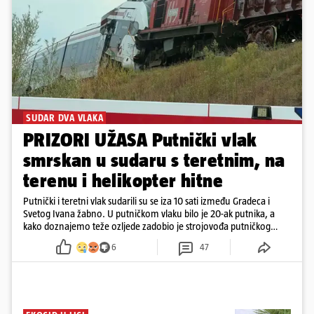
SUDAR DVA VLAKA
PRIZORI UŽASA Putnički vlak
smrskan u sudaru s teretnim, na
terenu i helikopter hitne
Putnički i teretni vlak sudarili su se iza 10 sati između Gradeca i
Svetog Ivana žabno. U putničkom vlaku bilo je 20-ak putnika, a
kako doznajemo teže ozljede zadobio je strojovođa putničkog
vlaka. Zatvoren je promet, a fotoreporteri Prigorskog objavili su
6
47
prve snimke s mjesta sudara