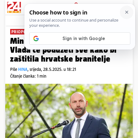
PRIJAVA
News
Komentari
21
PRIOPĆENJE
Ministarstvo pravosuđa tvrdi:
Vlada će poduzeti sve kako bi
zaštitila hrvatske branitelje
Piše
HINA
,
srijeda, 28.5.2025. u 18:21
Čitanje članka: 1 min