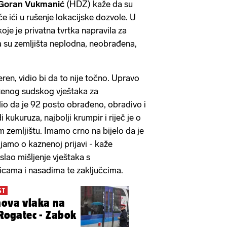
Goran Vukmanić
(HDZ) kaže da su
će ići u rušenje lokacijske dozvole. U
oje je privatna tvrtka napravila za
a su zemljišta neplodna, neobrađena,
eren, vidio bi da to nije točno. Upravo
štenog sudskog vještaka za
rdio da je 92 posto obrađeno, obradivo i
kukuruza, najbolji krumpir i riječ je o
 zemljištu. Imamo crno na bijelo da je
šljamo o kaznenoj prijavi - kaže
slao mišljenje vještaka s
cama i nasadima te zaključcima.
ST
nova vlaka na
 Rogatec - Zabok