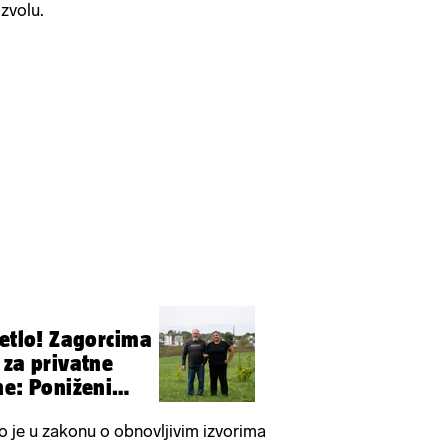
zvolu.
vetlo! Zagorcima
 za privatne
ne: Poniženi
o je u zakonu o obnovljivim izvorima