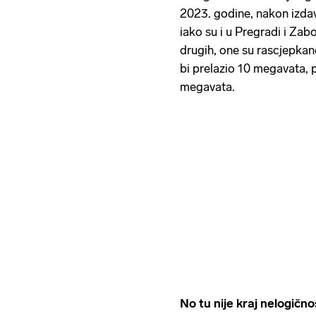
2023. godine, nakon izdav
iako su i u Pregradi i Zab
drugih, one su rascjepkane
bi prelazio 10 megavata, 
megavata.
No tu nije kraj nelogičn