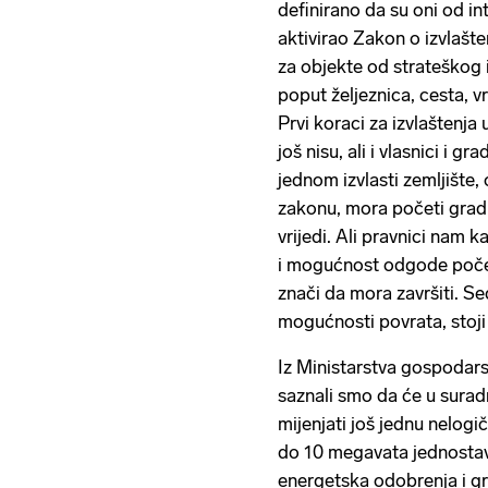
definirano da su oni od i
aktivirao Zakon o izvlašt
za objekte od strateškog i
poput željeznica, cesta, vr
Prvi koraci za izvlaštenja
još nisu, ali i vlasnici i g
jednom izvlasti zemljište, 
zakonu, mora početi gradit
vrijedi. Ali pravnici nam k
i mogućnost odgode počet
znači da mora završiti. S
mogućnosti povrata, stoji
Iz Ministarstva gospodars
saznali smo da će u suradn
mijenjati još jednu nelog
do 10 megavata jednostavn
energetska odobrenja i g