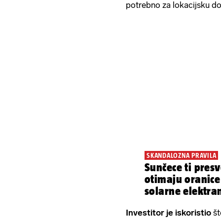
potrebno za lokacijsku do
SKANDALOZNA PRAVILA
Sunčece ti pres
otimaju oranice
solarne elektra
smo
Investitor je iskoristio
št