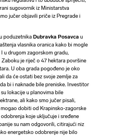
sku regulativu i to ubuduće spriječiti,
ani sugovornik iz Ministarstva
o jučer objavili priče iz Pregrade i
tvu poduzetnika
Dubravka Posavca
u
aštenja vlasnika oranica kako bi mogle
e. I u drugom zagorskom gradu,
 Zaboku je riječ o 47 hektara površine
ktara. U oba grada pogođeno je oko
ali da će ostati bez svoje zemlje za
 da bi i naknade bile preniske. Investitor
 su lokacije u planovima bile
ktrane, ali kako smo jučer pisali,
će mogao dobiti od Krapinsko-zagorske
odobrenja koje uključuje i sređene
anije su nam odgovorili, citirajući niz
ko energetsko odobrenje nije bilo