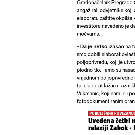
Gradonačelnik Pregrade
angažirali odvjetnike koji 
elaboratu zaštite okoliša k
investitora navedeno je d
močvarna...
- Da je netko izašao
na t
smo dobili elaborat ovla
poljoprivredu, koji je utv
plodno tlo. Tamo su nasadi 
vrijednom poljoprivrednom
taj elaborat lažan i razmi
Vukmanić, koji nam je i po
fotodokumentiranim orani
POBOLJŠANA POVEZANO
Uvedena četiri 
relaciji Zabok -