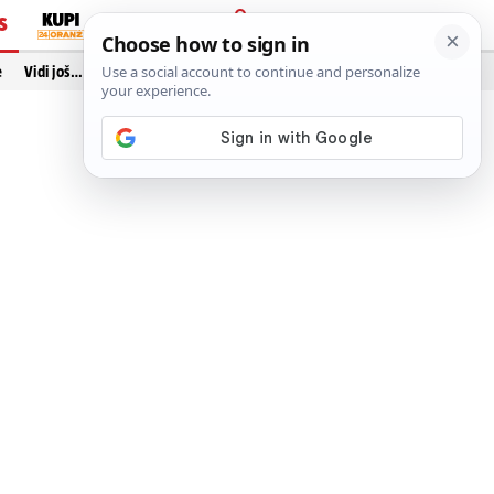
S
PRIJAVA
e
Vidi još…