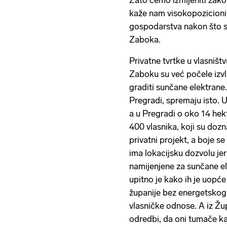
Zato ćemo izmijeniti zakon
kaže nam visokopozicionir
gospodarstva nakon što sm
Zaboka.
Privatne tvrtke u vlasniš
Zaboku su već počele izvl
graditi sunčane elektran
Pregradi, spremaju isto. U
a u Pregradi o oko 14 he
400 vlasnika, koji su dozn
privatni projekt, a boje se
ima lokacijsku dozvolu jer
namijenjene za sunčane ele
upitno je kako ih je uop
županije bez energetskog 
vlasničke odnose. A iz Žup
odredbi, da oni tumače ka