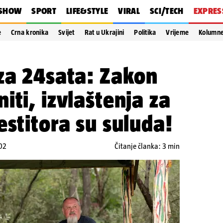
SHOW
SPORT
LIFE&STYLE
VIRAL
SCI/TECH
EXPRES
e
Crna kronika
Svijet
Rat u Ukrajini
Politika
Vrijeme
Kolumn
za 24sata: Zakon
iti, izvlaštenja za
estitora su suluda!
:02
Čitanje članka: 3 min