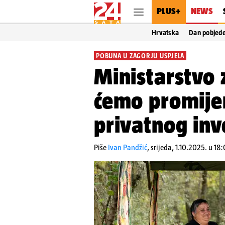
PLUS+
NEWS
Hrvatska
Dan pobjed
POBUNA U ZAGORJU USPJELA
Ministarstvo 
ćemo promijen
privatnog inv
Piše
Ivan Pandžić
,
srijeda, 1.10.2025. u 18