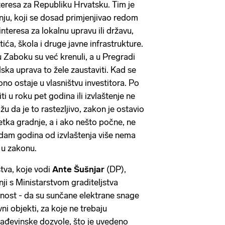
nteresa za Republiku Hrvatsku. Tim je
enju, koji se dosad primjenjivao redom
nteresa za lokalnu upravu ili državu,
tića, škola i druge javne infrastrukture.
 u Zaboku su već krenuli, a u Pregradi
radska uprava to žele zaustaviti. Kad se
ono ostaje u vlasništvu investitora. Po
i u roku pet godina ili izvlaštenje ne
ažu da je to rastezljivo, zakon je ostavio
ka gradnje, a i ako nešto počne, ne
edam godina od izvlaštenja više nema
 u zakonu.
tva, koje vodi
Ante Šušnjar
(DP),
ji s Ministarstvom graditeljstva
ičnost - da su sunčane elektrane snage
i objekti, za koje ne trebaju
rađevinske dozvole, što je uvedeno