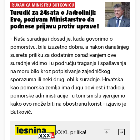
RUKAVICA MINISTRU BUTKOVIĆU
Turudić za 24sata o Jadroliniji:
Evo, pozivam Ministarstvo da
podnese prijavu protiv uprave!
- Naša suradnja i dosad je, kada govorimo o
pomorstvu, bila izuzetno dobra, a nakon današnjeg
susreta priliku za dodatnim osnaživanjem ove
suradnje vidimo i u području traganja i spašavanja
na moru bilo kroz potpisivanje zajedničkog
sporazuma ili neki drugi oblik suradnje. Hrvatska
kao pomorska zemlja ima dugu povijest i tradiciju
pomorske administracije i u tom smislu vjerujemo
kako ovo može biti na obostranu korist - izjavio je
Butković.