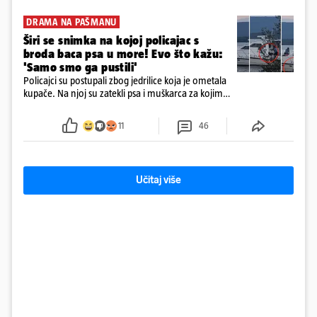
DRAMA NA PAŠMANU
Širi se snimka na kojoj policajac s
broda baca psa u more! Evo što kažu:
'Samo smo ga pustili'
Policajci su postupali zbog jedrilice koja je ometala
kupače. Na njoj su zatekli psa i muškarca za kojim
se od ranije trage. Muškarac je pružao otpor te su
ga uhitili, a psa je preuzeo komunalni redar
11
46
Učitaj više