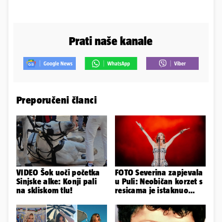
Prati naše kanale
Preporučeni članci
VIDEO Šok uoči početka
FOTO Severina zapjevala
Sinjske alke: Konji pali
u Puli: Neobičan korzet s
na skliskom tlu!
resicama je istaknuo
njezine vitke noge...