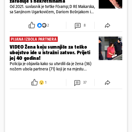
zarađuje s nekretninama
Od 2021. suvlasnik je tvrtke F&amp;D RE Makarska,
sa Sanjinom Ugarkovićem, Dariom Bošnjakom i
Dobrislavom Hrkaćem. Tvrtka je registrirana za
poslovanje nekretninama, a od osnutka nema
2
8
zaposlenih
PIJANA IZBOLA PARTNERA
VIDEO Žena koju sumnjiče za teško
ubojstvo ide u istražni zatvor. Prijeti
joj 40 godina!
Policija je objavila kako su utvrdili da je žena (36)
nožem ubola partnera (71) koji je na mjestu
preminuo. Imala je 2,03 promila. U nedjelju su je
ispitali i poslali u istražni zatvor
1
37