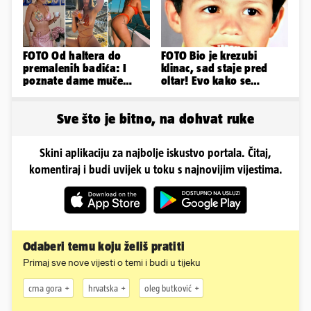
FOTO Od haltera do
FOTO Bio je krezubi
premalenih badića: I
klinac, sad staje pred
poznate dame muče
oltar! Evo kako se
vrućine, evo kako su
mijenjao jedan od
pozirale
najvećih...
Sve što je bitno, na dohvat ruke
Skini aplikaciju za najbolje iskustvo portala. Čitaj,
komentiraj i budi uvijek u toku s najnovijim vijestima.
Odaberi temu koju želiš pratiti
Primaj sve nove vijesti o temi i budi u tijeku
crna gora
hrvatska
oleg butković