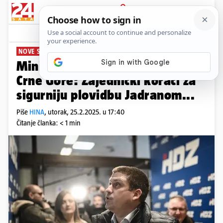
PRIJAVA
News
Komentari
1
NOVE SURADNJE
Ministri pomorstva Hrvatske i
Crne Gore: Zajednički koraci za
sigurniju plovidbu Jadranom...
Piše
HINA
,
utorak, 25.2.2025. u 17:40
Čitanje članka: < 1 min