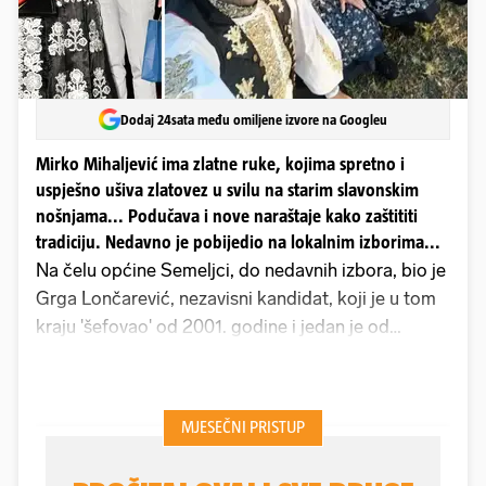
Dodaj 24sata među omiljene izvore na Googleu
Mirko Mihaljević ima zlatne ruke, kojima spretno i
uspješno ušiva zlatovez u svilu na starim slavonskim
nošnjama... Podučava i nove naraštaje kako zaštititi
tradiciju. Nedavno je pobijedio na lokalnim izborima...
Na čelu općine Semeljci, do nedavnih izbora, bio je
Grga Lončarević, nezavisni kandidat, koji je u tom
kraju 'šefovao' od 2001. godine i jedan je od
najdugovječnijih načelnika u Slavoniji. No sada ga
je zamijenio mladi HDZ-ov kadar Mirko Mihaljević
(38), magistar javne uprave, u svom kraju poznatiji
po tituli predsjednika veoma aktivnoga KUD-a Lipa
Semeljci.