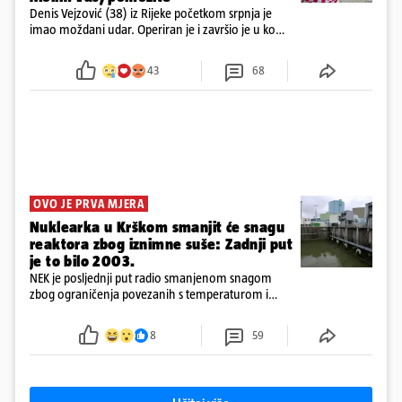
Denis Vejzović (38) iz Rijeke početkom srpnja je
imao moždani udar. Operiran je i završio je u komi.
Obitelj ga želi prebaciti u Hrvatsku, kažu kako
tamošnji liječnici ne vjeruju u oporavak: 'Imamo
43
68
72 sata'
OVO JE PRVA MJERA
Nuklearka u Krškom smanjit će snagu
reaktora zbog iznimne suše: Zadnji put
je to bilo 2003.
NEK je posljednji put radio smanjenom snagom
zbog ograničenja povezanih s temperaturom i
protokom rijeke Save 2003. godine, kada je
smanjenje snage bilo potrebno više od 90 dana.
8
59