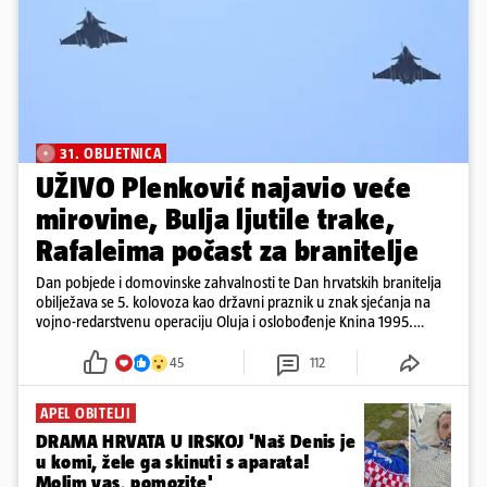
31. OBLJETNICA
UŽIVO Plenković najavio veće
mirovine, Bulja ljutile trake,
Rafaleima počast za branitelje
Dan pobjede i domovinske zahvalnosti te Dan hrvatskih branitelja
obilježava se 5. kolovoza kao državni praznik u znak sjećanja na
vojno-redarstvenu operaciju Oluja i oslobođenje Knina 1995.
godine
45
112
APEL OBITELJI
DRAMA HRVATA U IRSKOJ 'Naš Denis je
u komi, žele ga skinuti s aparata!
Molim vas, pomozite'