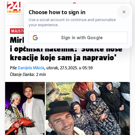
PRIJAVA
News
Komentari
7
MAJSTOR IZ SEMELJACA
PLUS+
Mirko izrađuje nošnje, a sada je
i općinski načelnik: 'Šokice nose
kreacije koje sam ja napravio'
Piše
Danijela Mikola
,
utorak, 27.5.2025. u 05:59
Čitanje članka: 2 min