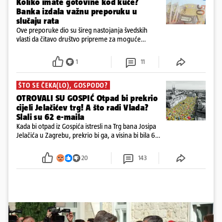
Koliko imate gotovine kod kuće?
Banka izdala važnu preporuku u
slučaju rata
Ove preporuke dio su šireg nastojanja švedskih
vlasti da čitavo društvo pripreme za moguće
posljedice vojnih ili kibernetičkih napada
1
11
ŠTO SE ČEKA(LO), GOSPODO?
OTROVALI SU GOSPIĆ Otpad bi prekrio
cijeli Jelačićev trg! A što radi Vlada?
Slali su 62 e-maila
Kada bi otpad iz Gospića istresli na Trg bana Josipa
Jelačića u Zagrebu, prekrio bi ga, a visina bi bila 6
metara. Smeće stane u 284.600 kubnih kocaka.
Kada bi slagali jednu na drugu, visina bi bila kao
20
143
2600 katedrala