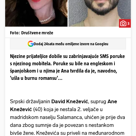
3
Foto: Društvene mreže
Dodaj 24sata među omiljene izvore na Googleu
Njezine prijateljice dobile su zabrinjavajuće SMS poruke
s njezinog mobitela. Poruke su bile na engleskom i
španjolskom i u njima je Ana tvrdila da je, navodno,
'ušla u burnu romansu'...
Srpski državljanin
David Knežević
, suprug
Ane
Knežević
(40) koja je nestala 2. veljače u
madridskom naselju Salamanca, uhićen je prije dva
dana zbog sumnje da je povezan s nestankom
bivše žene. Kneževića su priveli na međunarodnom