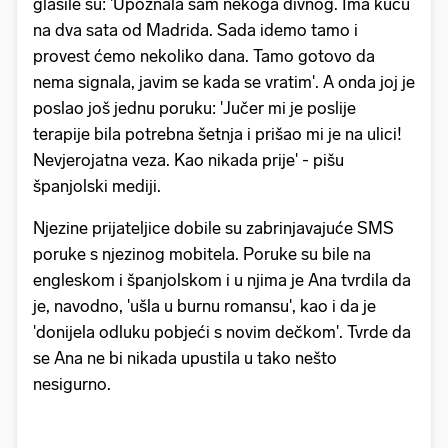
glasile su: 'Upoznala sam nekoga divnog. Ima kuću
na dva sata od Madrida. Sada idemo tamo i
provest ćemo nekoliko dana. Tamo gotovo da
nema signala, javim se kada se vratim'. A onda joj je
poslao još jednu poruku: 'Jučer mi je poslije
terapije bila potrebna šetnja i prišao mi je na ulici!
Nevjerojatna veza. Kao nikada prije' - pišu
španjolski mediji.
Njezine prijateljice dobile su zabrinjavajuće SMS
poruke s njezinog mobitela. Poruke su bile na
engleskom i španjolskom i u njima je Ana tvrdila da
je, navodno, 'ušla u burnu romansu', kao i da je
'donijela odluku pobjeći s novim dečkom'. Tvrde da
se Ana ne bi nikada upustila u tako nešto
nesigurno.