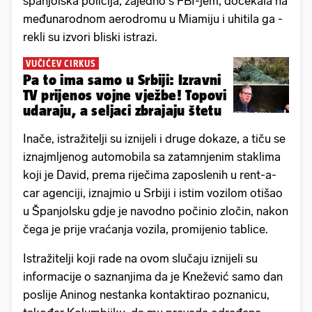
španjolska policija, zajedno s FBI-jem, dočekala na
međunarodnom aerodromu u Miamiju i uhitila ga -
rekli su izvori bliski istrazi.
VUČIĆEV CIRKUS
Pa to ima samo u Srbiji: Izravni
TV prijenos vojne vježbe! Topovi
udaraju, a seljaci zbrajaju štetu
Inače, istražitelji su iznijeli i druge dokaze, a tiču se
iznajmljenog automobila sa zatamnjenim staklima
koji je David, prema riječima zaposlenih u rent-a-
car agenciji, iznajmio u Srbiji i istim vozilom otišao
u Španjolsku gdje je navodno počinio zločin, nakon
čega je prije vraćanja vozila, promijenio tablice.
Istražitelji koji rade na ovom slučaju iznijeli su
informacije o saznanjima da je Knežević samo dan
poslije Aninog nestanka kontaktirao poznanicu,