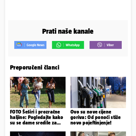
Prati naše kanale
Preporučeni članci
FOTO Šeširi i prozračne
Ovo su nove cijene
haljine: Pogledajte kako
goriva: Od ponoći stiže
su se dame sredile za
novo pojeftinjenje!
311. Sinjsku alku