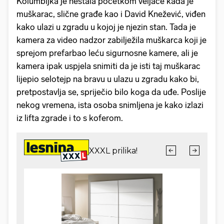
Kolumbijka je nestala početkom veljače kada je
muškarac, slične građe kao i David Knežević, viđen
kako ulazi u zgradu u kojoj je njezin stan. Tada je
kamera za video nadzor zabilježila muškarca koji je
sprejom prefarbao leću sigurnosne kamere, ali je
kamera ipak uspjela snimiti da je isti taj muškarac
lijepio selotejp na bravu u ulazu u zgradu kako bi,
pretpostavlja se, spriječio bilo koga da uđe. Poslije
nekog vremena, ista osoba snimljena je kako izlazi
iz lifta zgrade i to s koferom.