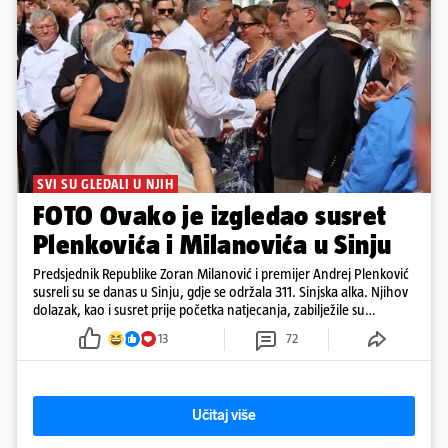
SVI SU GLEDALI U NJIH
FOTO Ovako je izgledao susret
Plenkovića i Milanovića u Sinju
Predsjednik Republike Zoran Milanović i premijer Andrej Plenković
susreli su se danas u Sinju, gdje se održala 311. Sinjska alka. Njihov
dolazak, kao i susret prije početka natjecanja, zabilježile su
kamere. Uz Milanovića i Plenkovića, na Alku su stigli i predsjednik
13
72
Hrvatskog sabora Gordan Jandroković, sinjski gradonačelnik Miro
Bulj, zagrebački gradonačelnik Tomislav Tomašević te dubrovački
gradonačelnik Mato Franković.
Učitaj više