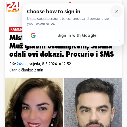
PRIJAVA
News
Komentari
1
KAMERE SNIMILE MUŠKARCA
Misterij nestanka Ane Knežević:
Muž glavni osumnjičeni, Srbina
odali ovi dokazi. Procurio i SMS
Piše
24sata
,
srijeda, 8.5.2024. u 12:52
Čitanje članka: 2 min