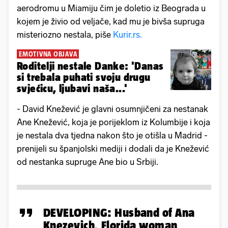
aerodromu u Miamiju čim je doletio iz Beograda u
kojem je živio od veljače, kad mu je bivša supruga
misteriozno nestala, piše
Kurir.rs.
EMOTIVNA OBJAVA
Roditelji nestale Danke: 'Danas
si trebala puhati svoju drugu
svjećicu, ljubavi naša...'
- David Knežević je glavni osumnjičeni za nestanak
Ane Knežević, koja je porijeklom iz Kolumbije i koja
je nestala dva tjedna nakon što je otišla u Madrid -
prenijeli su španjolski mediji i dodali da je Knežević
od nestanka supruge Ane bio u Srbiji.
DEVELOPING: Husband of Ana
Knezevich, Florida woman