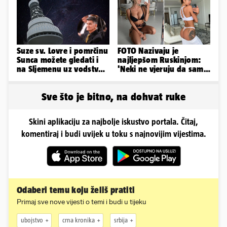
Suze sv. Lovre i pomrčinu
FOTO Nazivaju je
Sunca možete gledati i
najljepšom Ruskinjom:
na Sljemenu uz vodstvo
'Neki ne vjeruju da sam
astronoma Radonića
stvarna. Što vi mislite?'
Sve što je bitno, na dohvat ruke
Skini aplikaciju za najbolje iskustvo portala. Čitaj,
komentiraj i budi uvijek u toku s najnovijim vijestima.
Odaberi temu koju želiš pratiti
Primaj sve nove vijesti o temi i budi u tijeku
ubojstvo
crna kronika
srbija