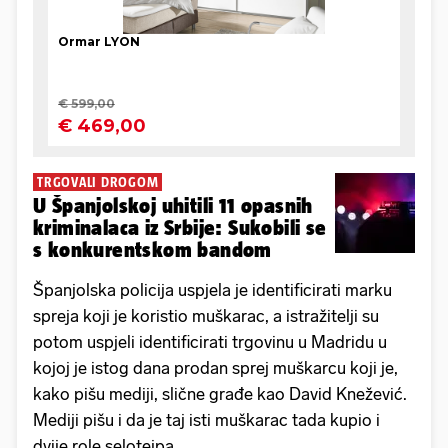
TRGOVALI DROGOM
U Španjolskoj uhitili 11 opasnih
kriminalaca iz Srbije: Sukobili se
s konkurentskom bandom
Španjolska policija uspjela je identificirati marku
spreja koji je koristio muškarac, a istražitelji su
potom uspjeli identificirati trgovinu u Madridu u
kojoj je istog dana prodan sprej muškarcu koji je,
kako pišu mediji, slične građe kao David Knežević.
Mediji pišu i da je taj isti muškarac tada kupio i
dvije role selotejpa.